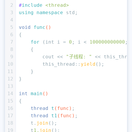
2
#
include
<thread>
3
using
namespace
 std;
4
5
void
func
()
6
{
7
for
 (
int
 i = 
0
; i < 
100000000000
; 
8
    {
9
        cout << 
"子线程: "
 << this_thre
10
        this_thread::
yield
();
11
    }
12
}
13
14
int
main
()
15
{
16
thread 
t
(func)
;
17
thread 
t1
(func)
;
18
    t.
join
();
19
    t
1.
join
();