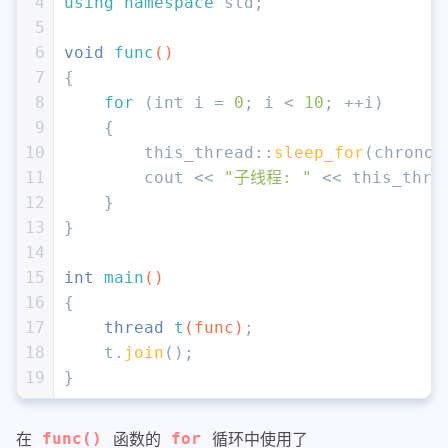
4
using
namespace
 std;
5
6
void
func
()
7
{
8
for
 (
int
 i = 
0
; i < 
10
; ++i)
9
    {
10
        this_thread::
sleep_for
(chrono:
11
        cout << 
"子线程: "
 << this_thre
12
    }
13
}
14
15
int
main
()
16
{
17
thread 
t
(func)
;
18
    t.
join
();
19
}
在
函数的
循环中使用了
func()
for