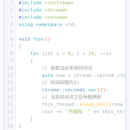
1
#
include
<iostream>
2
#
include
<thread>
3
#
include
<chrono>
4
using
namespace
 std;
5
6
void
func
()
7
{
8
for
 (
int
 i = 
0
; i < 
10
; ++i)
9
    {
10
// 获取当前系统时间点
11
auto
 now = chrono::system_cloc
12
// 时间间隔为2s
13
chrono::seconds 
sec
(
2
)
;
14
// 当前时间点之后休眠两秒
15
        this_thread::
sleep_until
(now +
16
        cout << 
"子线程: "
 << this_thre
17
    }
18
}