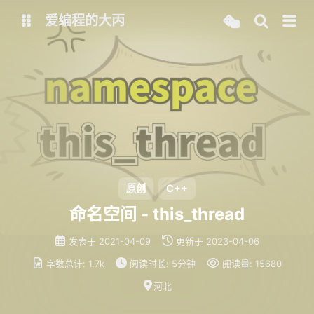
爱编程的大丙
英文版
中文版
大丙课堂
微信公众号
QQ交流群
微信
留言板
码云
原创
C++
命名空间 - this_thread
了凡四训
俞静公遇灶神记
发表于
2021-04-09
更新于
2023-04-06
心经
金刚经
字数总计:
1.7k
阅读时长:
5分钟
阅读量:
15680
地藏经
道德经
河北