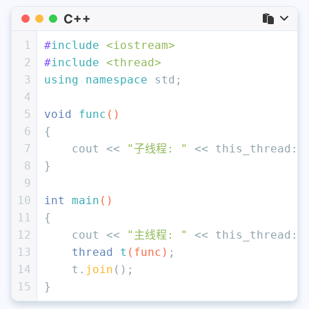
C++
1
#
include
<iostream>
2
#
include
<thread>
3
using
namespace
 std;
4
5
void
func
()
6
{
7
    cout << 
"子线程: "
 << this_thread::
8
}
9
10
int
main
()
11
{
12
    cout << 
"主线程: "
 << this_thread::
13
thread 
t
(func)
;
14
    t.
join
();
15
}