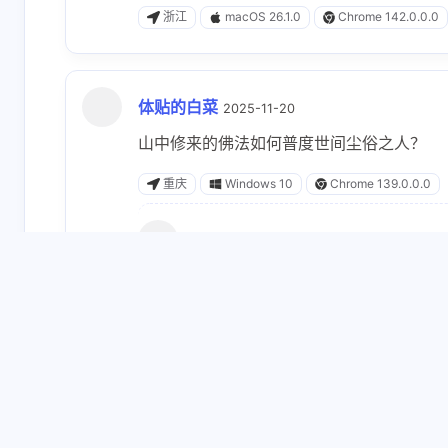
浙江
macOS 26.1.0
Chrome 142.0.0.0
体贴的白菜
2025-11-20
山中修来的佛法如何普度世间尘俗之人？
重庆
Windows 10
Chrome 139.0.0.0
764857805
2025-11-20
回复
@体贴的白菜
:
譬如工画师．不能知自心．而由心故画．
心如工画师．能画诸世间．五蕴悉从生．
如心佛亦尔．如佛众生然．应知佛与心．
若人知心行．普造诸世间．是人则见佛．
心不住于身．身亦不住心．而能作佛事．
若人欲了知．三世一切佛．应观法界性．