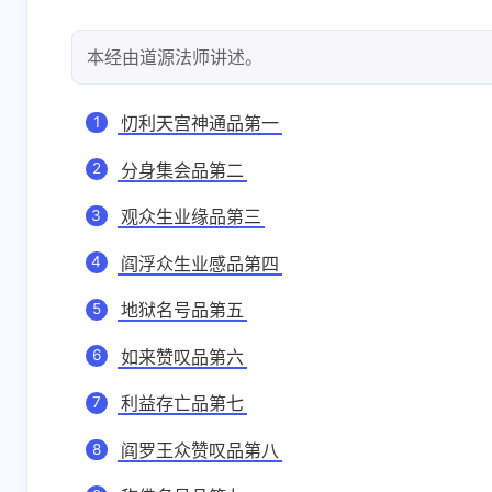
两年班现在离职失业
13 天前
6-22-2026
了，重新再看一遍
本经由道源法师讲述。
582521500
1769
忉利天宫神通品第一
一个重点在对象，一
赞
个重点在行为
分身集会品第二
6-18-2026
6-8-2026
观众生业缘品第三
阎浮众生业感品第四
cocobolo
61111
牛啊
666
地狱名号品第五
如来赞叹品第六
6-1-2026
5-24-2026
利益存亡品第七
阎罗王众赞叹品第八