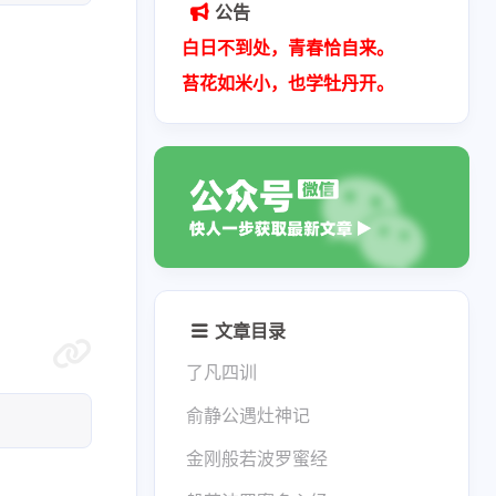
公告
白日不到处，青春恰自来。
苔花如米小，也学牡丹开。
文章目录
了凡四训
俞静公遇灶神记
金刚般若波罗蜜经