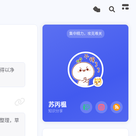
集中精力，攻克难关
得以净
苏丙榅
知识分享
整理，草