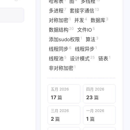
哈希表
图
多线程
1
1
3
2
kefile
mysql
qml
vim
7
13
多进程
套接字通信
1
4
3
对称加密
并发
数据库
15
7
13
线程
多进程
套接字通信
20
5
数据结构
文件IO
20
5
1
构
文件IO
添加sudo权限
1
3
添加sudo权限
算法
5
25
1
6
1
池
设计模式
链表
线程同步
线程异步
5
25
1
线程池
设计模式
链表
1
非对称加密
三月 2026
一月 2026
2
1
篇
篇
五月 2026
四月 2026
17
23
篇
篇
二月 2025
九月 2024
三月 2026
一月 2026
3
2
篇
篇
2
1
篇
篇