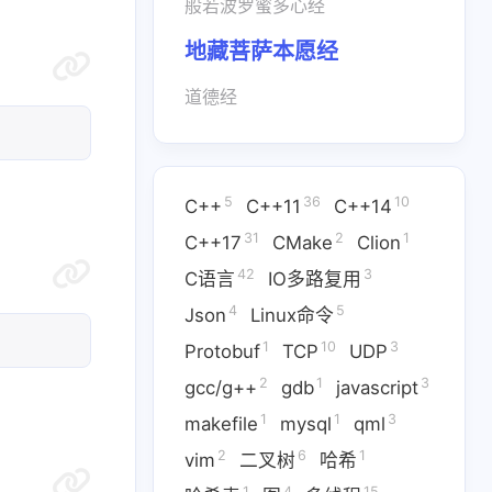
般若波罗蜜多心经
地藏菩萨本愿经
道德经
5
36
10
C++
C++11
C++14
31
2
1
C++17
CMake
Clion
42
3
C语言
IO多路复用
4
5
Json
Linux命令
1
10
3
Protobuf
TCP
UDP
2
1
3
gcc/g++
gdb
javascript
1
1
3
31
2
1
42
7
CMake
Clion
C语言
makefile
mysql
qml
2
6
1
vim
二叉树
哈希
1
10
3
Protobuf
TCP
UDP
1
4
15