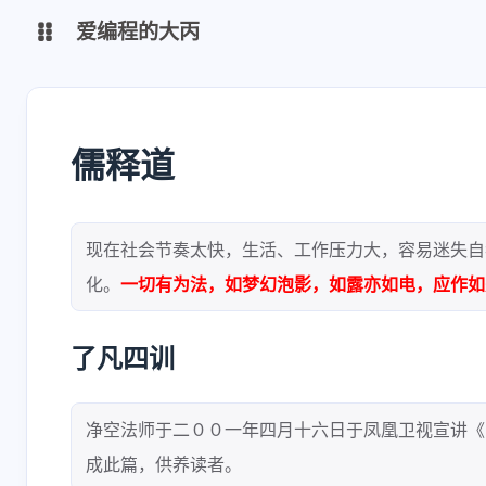
爱编程的大丙
英文版
中文版
儒释道
大丙课堂
微信公众号
QQ交流群
微信
现在社会节奏太快，生活、工作压力大，容易迷失自
化。
一切有为法，如梦幻泡影，如露亦如电，应作如
留言板
码云
了凡四训
了凡四训
俞静公遇灶神记
心经
金刚经
净空法师于二００一年四月十六日于凤凰卫视宣讲《
地藏经
道德经
成此篇，供养读者。