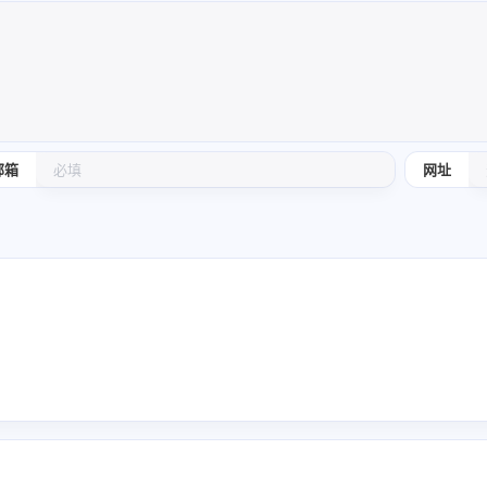
邮箱
网址
兴趣点
寻找你感兴趣的领域
082929
5
36
10
C++
C++11
C++14
C++1
2：gjh看
3
4
5
IO多路复用
Json
Linux命令