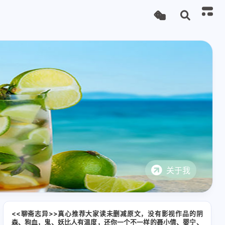
关于我
<<聊斋志异>>真心推荐大家读未删减原文，没有影视作品的阴
森、狗血，鬼、妖比人有温度，还你一个不一样的聂小倩、婴宁、