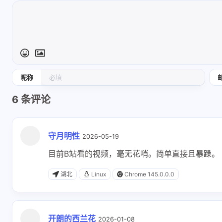
昵称
6
条评论
守月明性
2026-05-19
互动
目前B站看的视频，毫无花哨。简单直接且暴躁。
最新评论
湖北
Linux
Chrome 145.0.0.0
有团队精神的蜜瓜
1789
三年前开始看视频教
2026-06-2
开朗的西兰花
程找工作，如今上了
完了
2026-01-08