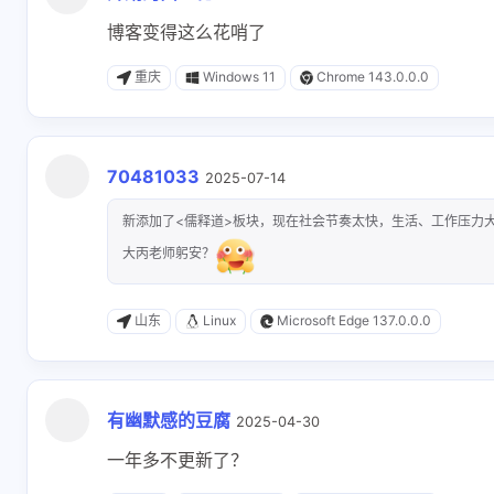
两年班现在离职失业
博客变得这么花哨了
13 天前
6-22-2026
了，重新再看一遍
重庆
Windows 11
Chrome 143.0.0.0
582521500
1769
一个重点在对象，一
赞
个重点在行为
70481033
2025-07-14
6-18-2026
6-8-2026
新添加了<儒释道>板块，现在社会节奏太快，生活、工作压力
大丙老师躬安？
cocobolo
61111
牛啊
666
山东
Linux
Microsoft Edge 137.0.0.0
6-1-2026
5-24-2026
有幽默感的豆腐
2025-04-30
一年多不更新了？