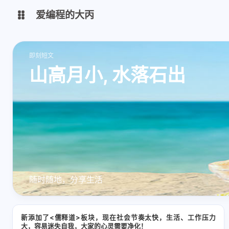
爱编程的大丙
英文版
中文版
即刻短文
山高月小, 水落石出
大丙课堂
微信公众号
QQ交流群
微信
留言板
码云
了凡四训
俞静公遇灶神记
随时随地，分享生活
心经
金刚经
地藏经
道德经
新添加了<儒释道>板块，现在社会节奏太快，生活、工作压力
大，容易迷失自我，大家的心灵需要净化！