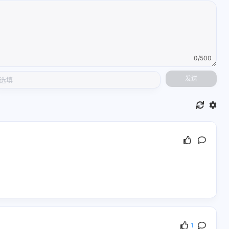
0/500
发送
31
2
1
42
7
CMake
Clion
C语言
1
10
3
Protobuf
TCP
UDP
1