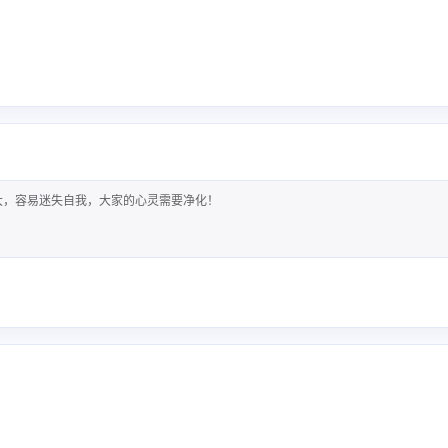
2
1
3
gcc/g++
gdb
javascript
ma
6
1
1
4
二叉树
哈希
哈希表
图
多
992763
1
4
3
对称加密
并发
数据库
数据结
3
6
1
算法
线程同步
线程异步
线程
大，容易迷失自我，大家的心灵需要净化！
1
非对称加密
五月 2026
四月 2026
17
23
篇
篇
四月 2025
三月 2025
2
9
篇
篇