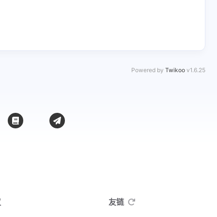
Powered by
Twikoo
v1.6.25
议
友链