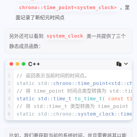
，里
chrono::time_point<system_clock>
面记录了新纪元时间点
另外还可以看到
类一共提供了三个
system_clock
静态成员函数：
C++
1
// 返回表示当前时间的时间点。
2
static
 std::
chrono::time_point<std::chr
3
// 将 time_point 时间点类型转换为 std::tim
4
static
 std::
time_t
to_time_t
( 
const
 tim
5
// 将 std::time_t 类型转换为 time_point
6
static
 std::chrono::
system_clock::time_
比如，我们要获取当前的系统时间，并且需要将其以能