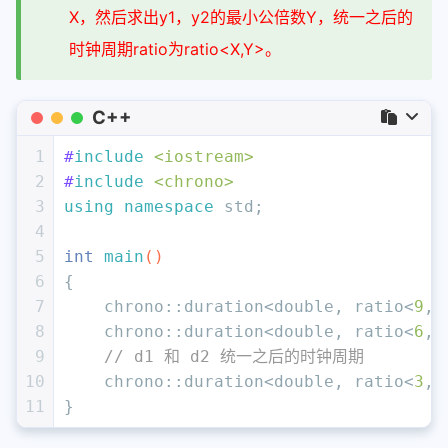
X，然后求出y1，y2的最小公倍数Y，统一之后的
时钟周期ratio为ratio<X,Y>。
C++
1
#
include
<iostream>
2
#
include
<chrono>
3
using
namespace
 std;
4
5
int
main
()
6
{
7
    chrono::duration<
double
, ratio<
9
, 
8
    chrono::duration<
double
, ratio<
6
, 
9
// d1 和 d2 统一之后的时钟周期
10
    chrono::duration<
double
, ratio<
3
, 
11
}