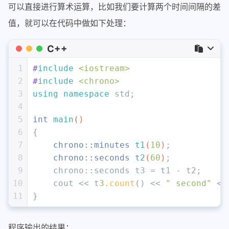
可以直接进行算术运算，比如我们要计算两个时间间隔的差
值，就可以在代码中做如下处理：
C++
1
#
include
<iostream>
2
#
include
<chrono>
3
using
namespace
 std;
4
5
int
main
()
6
{
7
chrono::minutes 
t1
(
10
)
;
8
chrono::seconds 
t2
(
60
)
;
9
    chrono::seconds t3 = t1 - t2;
10
    cout << t
3.
count
() << 
" second"
 <<
11
}
程序输出的结果：