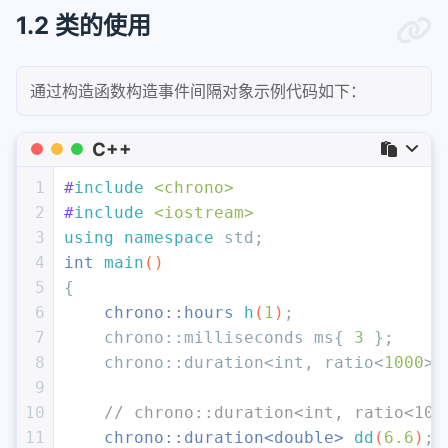
1.2 类的使用
通过构造函数构造事件间隔对象示例代码如下：
C++
1
#
include
<chrono>
2
#
include
<iostream>
3
using
namespace
 std;
4
int
main
()
5
{
6
chrono::hours 
h
(
1
)
;               
7
    chrono::milliseconds ms{ 
3
 };     
8
    chrono::duration<
int
, ratio<
1000
>>
9
10
// chrono::duration<int, ratio<100
11
chrono::duration<
double
> 
dd
(
6.6
)
; 