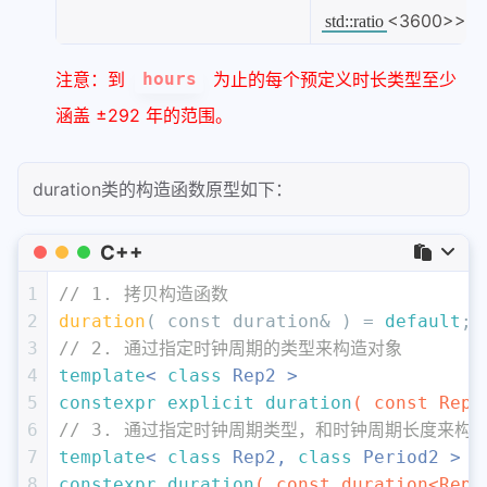
<3600>>
std::ratio
注意：到
为止的每个预定义时长类型至少
hours
涵盖 ±292 年的范围。
duration类的构造函数原型如下：
C++
1
// 1. 拷贝构造函数
2
duration
( 
const
 duration& ) = 
default
;
3
// 2. 通过指定时钟周期的类型来构造对象
4
template
< 
class
 Rep2 >
5
constexpr
explicit
duration
( 
const
 Rep2
6
// 3. 通过指定时钟周期类型，和时钟周期长度来构
7
template
< 
class
 Rep2, 
class
 Period2 >
8
constexpr
duration
( 
const
 duration<Rep2