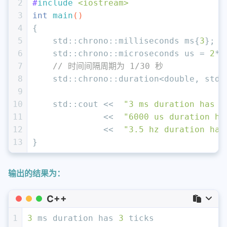
2
#
include
<iostream>
3
int
main
()
4
{
5
    std::chrono::milliseconds ms{
3
};  
6
    std::chrono::microseconds us = 
2
*m
7
// 时间间隔周期为 1/30 秒
8
    std::chrono::duration<
double
, std:
9
10
    std::cout <<  
"3 ms duration has "
11
              <<  
"6000 us duration ha
12
              <<  
"3.5 hz duration has
13
}
输出的结果为：
C++
1
3
 ms duration has 
3
 ticks