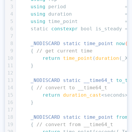
3
using
 period                    = 
4
using
 duration                  = 
5
using
 time_point                = 
6
static
constexpr
bool
 is_steady = 
7
8
_NODISCARD 
static
 time_point 
now
()
9
{ 
// get current time
10
return
time_point
(
duration
(_Xt
11
    }
12
13
_NODISCARD 
static
__time64_t
to_ti
14
{ 
// convert to __time64_t
15
return
duration_cast
<seconds>(
16
    }
17
18
_NODISCARD 
static
 time_point 
from_
19
{ 
// convert from __time64_t
20
return
 time_point{seconds{_Tm}