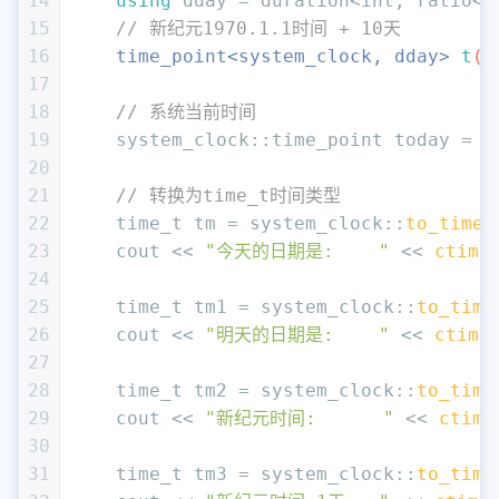
14
using
 dday = duration<
int
, ratio<
6
15
// 新纪元1970.1.1时间 + 10天
16
time_point<system_clock, dday> 
t
(d
17
18
// 系统当前时间
19
    system_clock::time_point today = s
20
21
// 转换为time_t时间类型
22
time_t
 tm = system_clock::
to_time_
23
    cout << 
"今天的日期是:    "
 << 
ctime
24
25
time_t
 tm1 = system_clock::
to_time
26
    cout << 
"明天的日期是:    "
 << 
ctime
27
28
time_t
 tm2 = system_clock::
to_time
29
    cout << 
"新纪元时间:      "
 << 
ctime
30
31
time_t
 tm3 = system_clock::
to_time