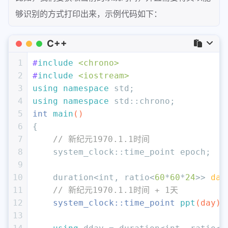
够识别的方式打印出来，示例代码如下：
C++
1
#
include
<chrono>
2
#
include
<iostream>
3
using
namespace
 std;
4
using
namespace
 std::chrono;
5
int
main
()
6
{
7
// 新纪元1970.1.1时间
8
    system_clock::time_point epoch;
9
10
    duration<
int
, ratio<
60
*
60
*
24
>> 
day
11
// 新纪元1970.1.1时间 + 1天
12
system_clock::time_point 
ppt
(day)
;
13