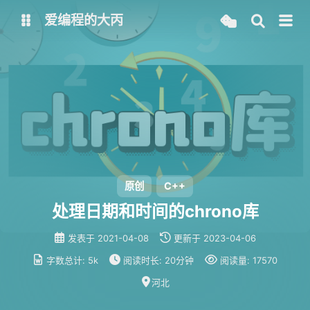
爱编程的大丙
英文版
中文版
大丙课堂
微信公众号
QQ交流群
微信
留言板
码云
原创
C++
处理日期和时间的chrono库
了凡四训
俞静公遇灶神记
发表于
2021-04-08
更新于
2023-04-06
心经
金刚经
字数总计:
5k
阅读时长:
20分钟
阅读量:
17570
地藏经
道德经
河北