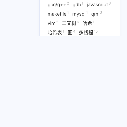
2
1
3
gcc/g++
gdb
javascript
1
1
3
makefile
mysql
qml
2
6
1
vim
二叉树
哈希
1
4
15
哈希表
图
多线程
7
13
多进程
套接字通信
1
4
3
对称加密
并发
数据库
20
5
数据结构
文件IO
1
3
添加sudo权限
算法
6
1
线程同步
线程异步
5
25
1
线程池
设计模式
链表
1
非对称加密
五月 2026
四月 2026
17
23
篇
篇