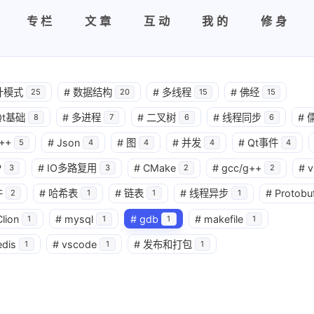
专栏
文章
互动
我的
修身
计模式
#
数据结构
#
多线程
#
佛经
25
20
15
15
Qt基础
#
多进程
#
二叉树
#
线程同步
#
8
7
6
6
++
#
Json
#
图
#
并发
#
Qt事件
5
4
4
4
4
P
#
IO多路复用
#
CMake
#
gcc/g++
#
v
3
3
2
2
兴趣点
件
#
哈希表
#
链表
#
线程异步
#
Protobu
2
1
1
1
寻找你感兴趣的领域
Clion
#
mysql
#
gdb
#
makefile
1
1
1
1
edis
#
vscode
#
发布和打包
1
1
1
5
36
10
C++
C++11
C++14
C++1
3
4
5
IO多路复用
Json
Linux命令
2
1
3