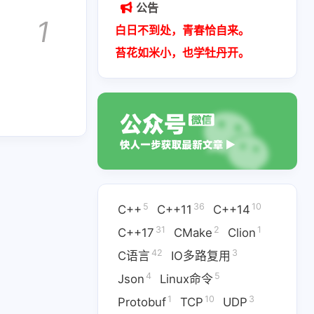
kefile
mysql
qml
vim
公告
1
白日不到处，青春恰自来。
15
7
13
线程
多进程
套接字通信
苔花如米小，也学牡丹开。
20
5
1
构
文件IO
添加sudo权限
5
25
1
池
设计模式
链表
三月 2026
一月 2026
2
1
篇
篇
二月 2025
九月 2024
5
36
10
C++
C++11
C++14
3
2
篇
篇
31
2
1
C++17
CMake
Clion
42
3
C语言
IO多路复用
4
5
Json
Linux命令
1
10
3
Protobuf
TCP
UDP