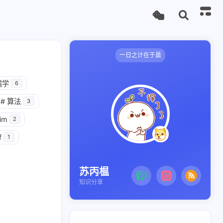
一日之计在于晨
儒学
6
#
算法
3
im
2
f
1
苏丙榅
31
2
1
42
7
CMake
Clion
C语言
知识分享
1
10
3
Protobuf
TCP
UDP
1
1
3
2