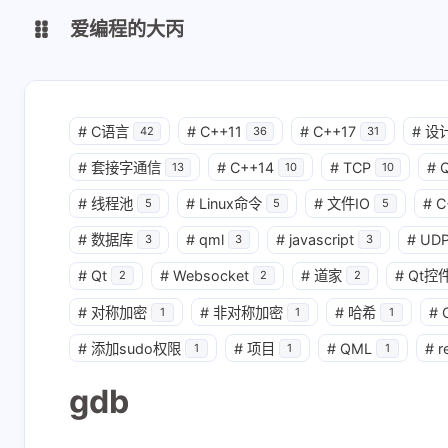
爱编程的大丙
英文版
中文版
#
C语言
#
C++11
#
C++17
#
设
42
36
31
#
套接字通信
#
C++14
#
TCP
#
大丙课堂
微信公众号
13
10
10
#
线程池
#
Linux命令
#
文件IO
#
C
5
5
5
QQ交流群
微信
#
数据库
#
qml
#
javascript
#
UD
3
3
3
互动
留言板
码云
#
Qt
#
Websocket
#
道家
#
Qt控
2
2
2
最新评论
#
对称加密
#
非对称加密
#
哈希
#
1
1
1
正在加载中...
了凡四训
俞静公遇灶神记
#
添加sudo权限
#
项目
#
QML
#
r
1
1
1
心经
金刚经
gdb
地藏经
道德经