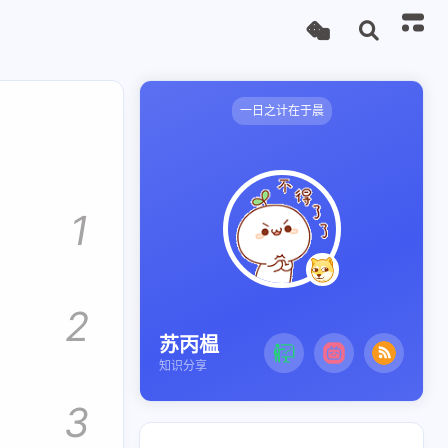
一日之计在于晨
1
2
苏丙榅
知识分享
3