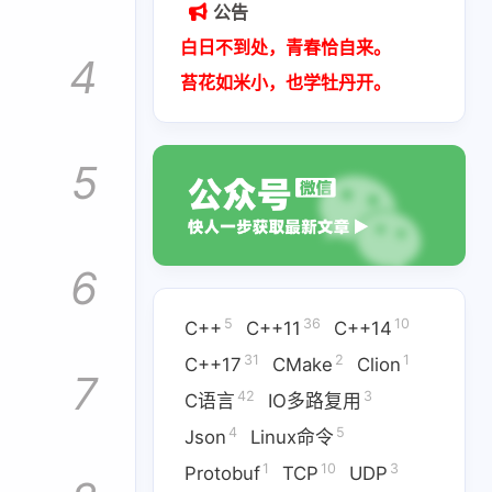
公告
白日不到处，青春恰自来。
4
苔花如米小，也学牡丹开。
5
6
5
36
10
C++
C++11
C++14
31
2
1
C++17
CMake
Clion
7
42
3
C语言
IO多路复用
4
5
Json
Linux命令
1
10
3
Protobuf
TCP
UDP