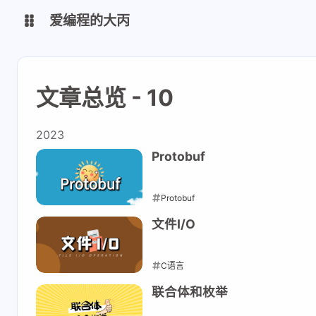
爱编程的大丙
英文版
中文版
文章总览 - 10
大丙课堂
微信公众号
2023
QQ交流群
微信
Protobuf
留言板
码云
Protobuf
2023-10-27
文件I/O
了凡四训
俞静公遇灶神记
心经
金刚经
C语言
2023-10-07
地藏经
道德经
联合体和枚举