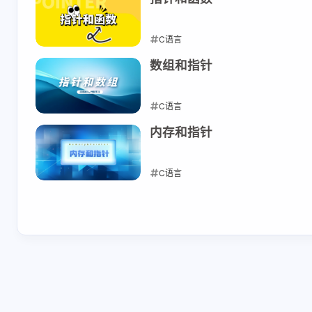
互动
最新评论
C语言
2023-10-03
数组和指针
正在加载中...
C语言
2023-10-02
内存和指针
C语言
2023-10-02