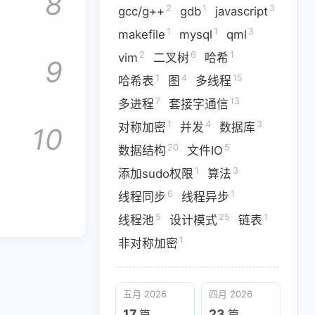
8
2
1
3
gcc/g++
gdb
javascript
1
1
3
makefile
mysql
qml
2
6
1
vim
二叉树
哈希
9
1
4
15
哈希表
图
多线程
31
2
1
42
7
CMake
Clion
C语言
7
13
多进程
套接字通信
1
10
3
Protobuf
TCP
UDP
1
4
3
对称加密
并发
数据库
10
20
5
数据结构
文件IO
1
1
3
2
kefile
mysql
qml
vim
1
3
添加sudo权限
算法
15
7
13
线程
多进程
套接字通信
6
1
线程同步
线程异步
20
5
1
5
25
1
构
文件IO
添加sudo权限
线程池
设计模式
链表
1
非对称加密
5
25
1
池
设计模式
链表
三月 2026
一月 2026
五月 2026
四月 2026
2
1
篇
篇
17
23
篇
篇