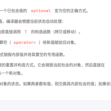
1
4
3
对称加密
并发
数据库
数据结
将一个已包含值的
变为空的正确方式。
optional
3
6
1
算法
线程同步
线程异步
线程
值，编译器会根据当前状态自动处理：
1
非对称加密
内部直接调用
的构造函数（拷贝或移动）。
T
五月 2026
四月 2026
17
23
篇
篇
算符（
）将新值赋给旧对象。
operator=
式销毁内部值并将其置空的专用函数。
四月 2025
三月 2025
2
9
篇
篇
效的重置并构造方式。它会销毁当前包含的对象，然后直接在
造一个新对象。
对象的状态。如果两者都有值，则交换其内部包含的值；如果状