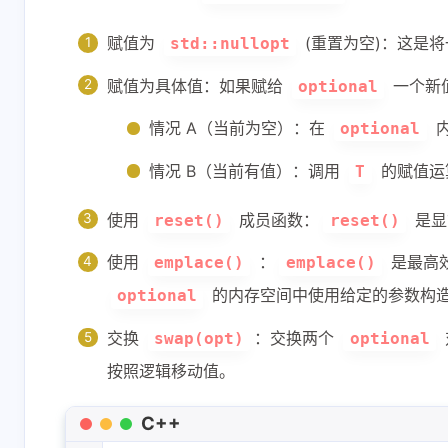
赋值为
(重置为空)：这是
std::nullopt
赋值为具体值：如果赋给
一个新
optional
情况 A（当前为空）：在
optional
情况 B（当前有值）：调用
的赋值运
T
使用
成员函数：
是显
reset()
reset()
使用
：
是最高
emplace()
emplace()
的内存空间中使用给定的参数构
optional
交换
：交换两个
swap(opt)
optional
按照逻辑移动值。
C++