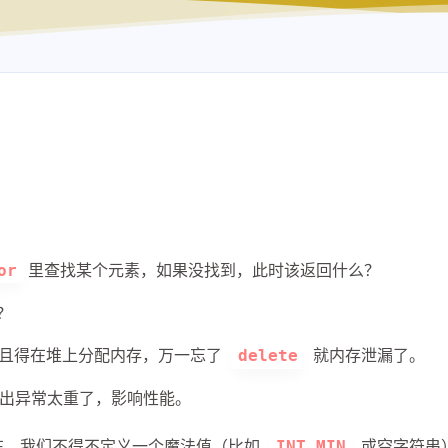
里查找某个元素，如果没找到，此时该返回什么？
or
？
而且得在堆上分配内存，万一忘了
就内存泄漏了。
delete
出异常太重了，影响性能。
在。我们不得不定义一个魔法值（比如
或空字符串
INT_MIN