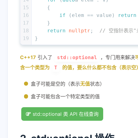
15
    {
16
if
 (elem == value) 
return
17
    }
18
return
nullptr
;  
// 空指针表示"
19
}
C++17
引入了
，专门用来解决
std::optional
含一个类型为
的值，要么什么都不包含（表示空
T
盒子可能是空的（表示
无值
状态）
盒子可能包含一个特定类型的值
std::optional 类 API 在线查询