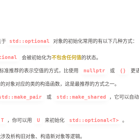
关于
对象的初始化常用的有以下几种方式：
std::optional
会被初始化为
不包含任何值
的状态。
tional
兴趣点
寻找你感兴趣的领域
+ 标准推荐的表示空值的方式，比使用
或
更
nullptr
{}
储的对象对应的类的构造函数，这是最推荐的方式之一。
5
36
10
C++
C++11
C++14
C++1
或
，它可以自动
std::make_pair
std::make_shared
3
4
5
IO多路复用
Json
Linux命令
2
1
3
gcc/g++
gdb
javascript
ma
，你可以用
来初始化
。
T
U
std::optional<T>
6
1
1
4
二叉树
哈希
哈希表
图
多
涉及析构旧对象、构造新对象等逻辑。