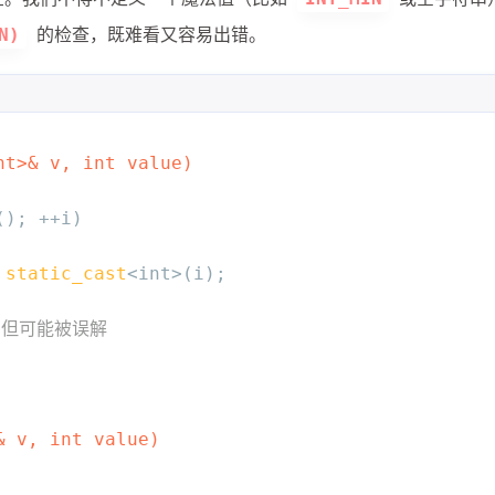
的检查，既难看又容易出错。
N)
nt
>& v, 
int
 value)
(); ++i) 
static_cast
<
int
>(i);
"，但可能被误解
& v, 
int
 value)