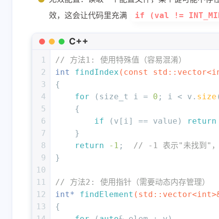
效，这会让代码里充满
if (val != INT_MI
C++
1
// 方法1: 使用特殊值（容易混淆）
2
int
findIndex
(
const
 std::vector<
i
3
{
4
for
 (
size_t
 i = 
0
; i < v.
size
5
    {
6
if
 (v[i] == value) 
return
7
    }
8
return
-1
;  
// -1 表示"未找到
9
}
10
11
// 方法2: 使用指针（需要动态内存管理）
12
int
* 
findElement
(std::vector<
int
>
13
{
14
for
 (
auto
& elem : v) 