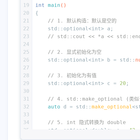
19
int
main
()
20
{
21
// 1. 默认构造：默认是空的
22
    std::optional<
int
> a; 
23
// std::cout << *a << std
24
25
// 2. 显式初始化为空
26
    std::optional<
int
> b = std::
n
27
28
// 3. 初始化为有值
29
    std::optional<
int
> c = 
20
;
30
31
// 4. std::make_optional (类似
32
auto
 d = std::
make_optional
<s
33
34
// 5. int 隐式转换为 double
35
    std::optional<
double
> e = 
42
;
36