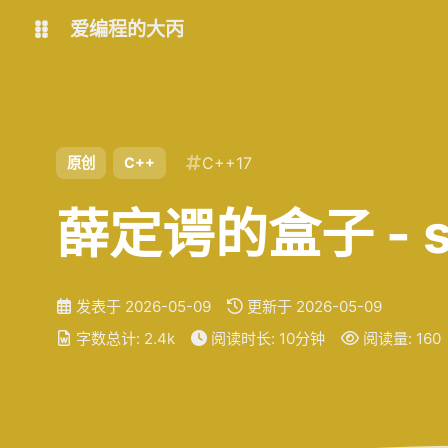
爱编程的大丙
英文版
中文版
C++17
原创
C++
大丙课堂
微信公众号
QQ交流群
微信
薛定谔的盒子 - std
留言板
码云
发表于
2026-05-09
更新于
2026-05-09
了凡四训
俞静公遇灶神记
字数总计:
2.4k
阅读时长:
10分钟
阅读量:
160
心经
金刚经
地藏经
道德经