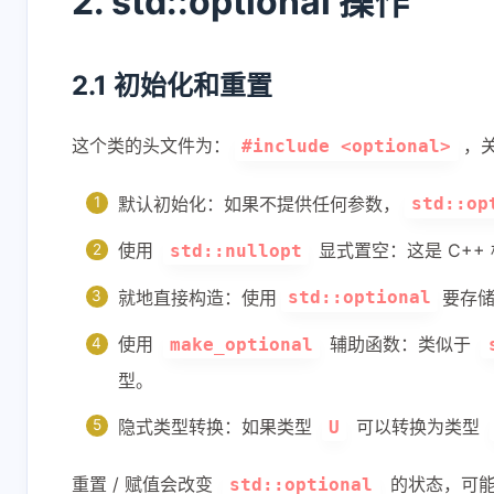
2. std::optional 操作
2.1 初始化和重置
这个类的头文件为：
，
#include <optional>
默认初始化：如果不提供任何参数，
std::op
互动
最新评论
使用
显式置空：这是 C+
std::nullopt
就地直接构造：使用
要存
正在加载中...
std::optional
使用
辅助函数：类似于
make_optional
型。
隐式类型转换：如果类型
可以转换为类型
U
重置 / 赋值会改变
的状态，可能
std::optional