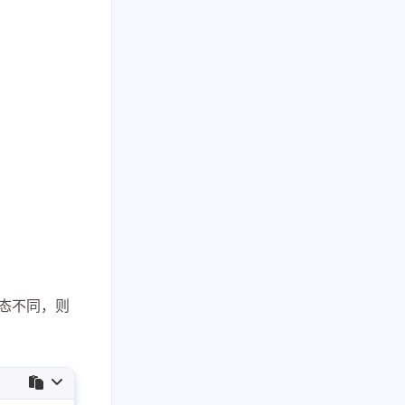
20
5
1
构
文件IO
添加sudo权限
5
25
1
池
设计模式
链表
三月 2026
一月 2026
2
1
篇
篇
二月 2025
九月 2024
3
2
篇
篇
态不同，则