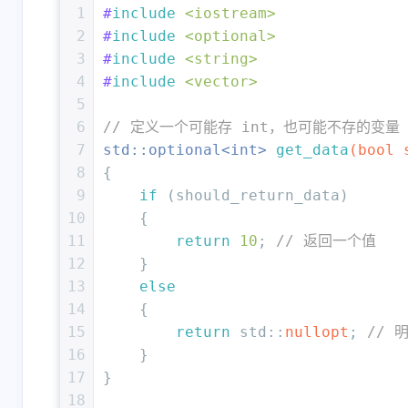
1
#
include
<iostream>
2
#
include
<optional>
3
#
include
<string>
4
#
include
<vector>
5
6
// 定义一个可能存 int，也可能不存的变量
7
std::optional<
int
> 
get_data
(
bool
 
8
{
9
if
 (should_return_data) 
10
    {
11
return
10
; 
// 返回一个值
12
    } 
13
else
14
    {
15
return
 std::
nullopt
; 
// 
16
    }
17
}
18