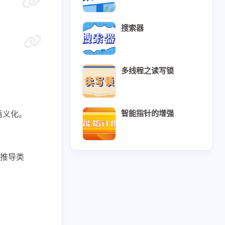
搜索器
多线程之读写锁
智能指针的增强
语义化。
31
2
1
42
7
CMake
Clion
C语言
推导类
1
10
3
Protobuf
TCP
UDP
1
1
3
2
kefile
mysql
qml
vim
15
7
13
线程
多进程
套接字通信