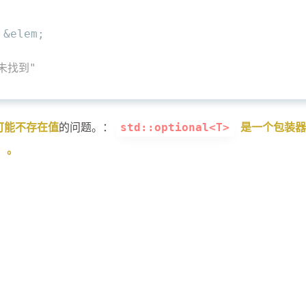
 &elem;
未找到"
可能不存在值
的问题。：
是一个包装器
std::optional<T>
）。