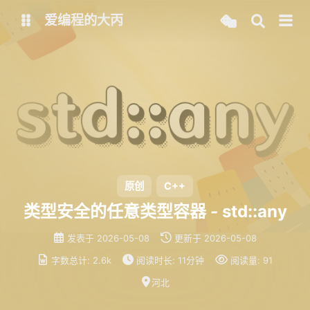
爱编程的大丙
英文版
中文版
大丙课堂
微信公众号
QQ交流群
微信
留言板
码云
原创
C++
类型安全的任意类型容器 - std::any
了凡四训
俞静公遇灶神记
发表于
2026-05-08
更新于
2026-05-08
心经
金刚经
字数总计:
2.6k
阅读时长:
11分钟
阅读量:
91
地藏经
道德经
河北