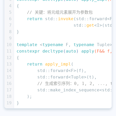
4
{
5
// 关键：将元组元素展开为参数包
6
return
 std::
invoke
(std::forward<F>
7
                      std::
get
<I>(std:
8
}
9
10
template
 <
typename
 F, 
typename
 Tuple>
11
constexpr
decltype
(
auto
) 
apply
(F&& f, 
12
{
13
return
apply_impl
(
14
        std::forward<F>(f),
15
        std::forward<Tuple>(t),
16
// 生成索引序列：0, 1, 2, ..., tup
17
        std::make_index_sequence<std::
18
    );
19
}