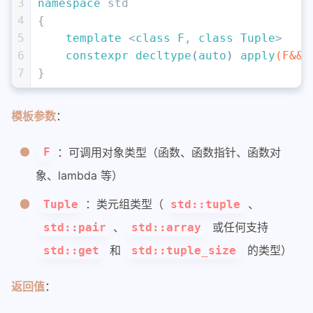
3
namespace
 std 
4
{
5
template
 <
class
F
, 
class
Tuple
>
6
constexpr
decltype
(
auto
) 
apply
(F&& 
7
}
模板参数
：
：可调用对象类型（函数、函数指针、函数对
F
象、lambda 等）
：类元组类型（
、
Tuple
std::tuple
、
或任何支持
std::pair
std::array
和
的类型）
std::get
std::tuple_size
返回值
：