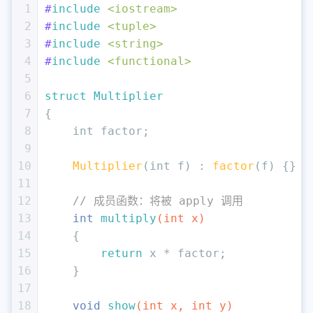
1
#
include
<iostream>
2
#
include
<tuple>
3
#
include
<string>
4
#
include
<functional>
5
6
struct
Multiplier
7
{
8
int
 factor;
9
10
Multiplier
(
int
 f) : 
factor
(f) {}
11
12
// 成员函数：将被 apply 调用
13
int
multiply
(
int
 x)
14
{
15
return
 x * factor;
16
    }
17
18
void
show
(
int
 x, 
int
 y)