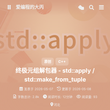
爱编程的大丙
英文版
中文版
大丙课堂
微信公众号
QQ交流群
微信
原创
C++
留言板
码云
终极元组解包器 - std::apply /
std::make_from_tuple
了凡四训
俞静公遇灶神记
心经
金刚经
发表于
2026-05-07
更新于
2026-05-08
地藏经
道德经
字数总计:
2.8k
阅读时长:
12分钟
阅读量:
93
河北