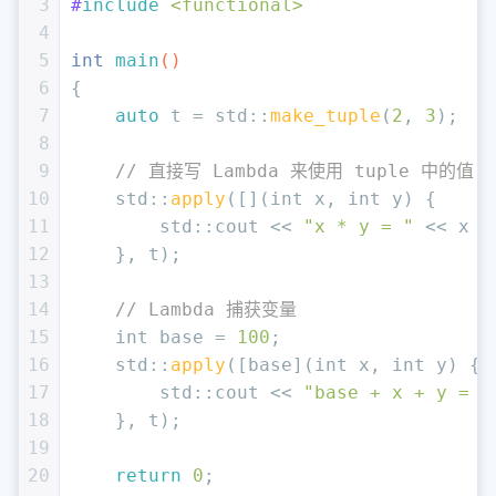
3
#
include
<functional>
4
5
int
main
()
6
{
7
auto
 t = std::
make_tuple
(
2
, 
3
);
8
9
// 直接写 Lambda 来使用 tuple 中的值
10
    std::
apply
([](
int
 x, 
int
 y) {
11
        std::cout << 
"x * y = "
 << x *
12
    }, t);
13
14
// Lambda 捕获变量
15
int
 base = 
100
;
16
    std::
apply
([base](
int
 x, 
int
 y) {
17
        std::cout << 
"base + x + y = "
18
    }, t);
19
20
return
0
;