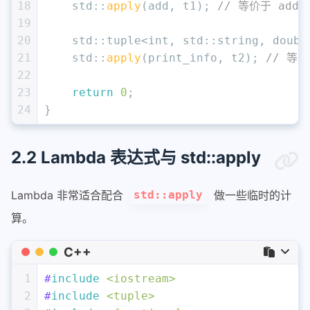
18
    std::
apply
(add, t1); 
// 等价于 add(1
19
20
    std::tuple<
int
, std::string, 
doubl
21
    std::
apply
(print_info, t2); 
// 等价于
22
23
return
0
;
24
}
2.2 Lambda 表达式与 std::apply
Lambda 非常适合配合
做一些临时的计
std::apply
算。
C++
1
#
include
<iostream>
2
#
include
<tuple>