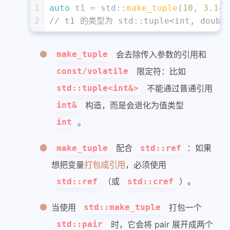
1
auto
 t1 = std::
make_tuple
(
10
, 
3.14
,
2
// t1 的类型为 std::tuple<int, double
会去除传入参数的引用和
make_tuple
限定符：比如
const/volatile
不能通过普通引用
std::tuple<int&>
构造，而是会退化为值类型
int&
。
int
配合
：如果
make_tuple
std::ref
想把变量
打包成引用
，必须使用
（或
）。
std::ref
std::cref
当使用
打包一个
std::make_tuple
时，它会将 pair 展开成两个
std::pair