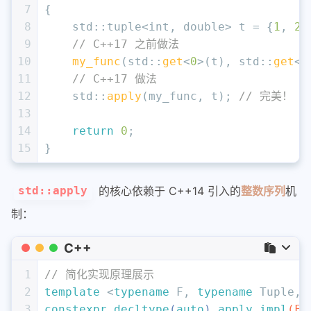
7
{
8
    std::tuple<
int
, 
double
> t = {
1
, 
2.
9
// C++17 之前做法
10
my_func
(std::
get
<
0
>(t), std::
get
<
1
11
// C++17 做法
12
    std::
apply
(my_func, t); 
// 完美！
13
14
return
0
;
15
}
的核心依赖于 C++14 引入的
整数序列
机
std::apply
制：
C++
1
// 简化实现原理展示
2
template
 <
typename
 F, 
typename
 Tuple, 
3
constexpr
decltype
(
auto
) 
apply_impl
(F&