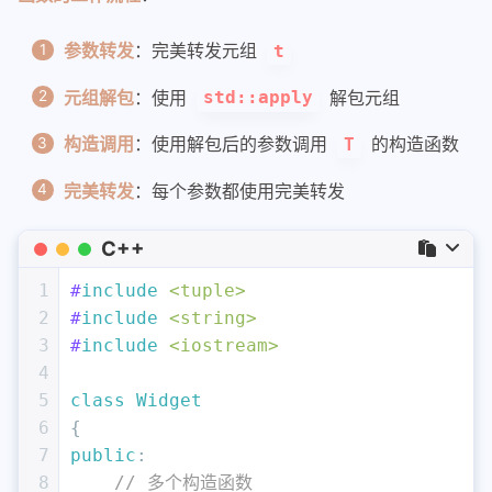
参数转发
：完美转发元组
t
元组解包
：使用
解包元组
std::apply
构造调用
：使用解包后的参数调用
的构造函数
T
完美转发
：每个参数都使用完美转发
C++
1
#
include
<tuple>
2
#
include
<string>
3
#
include
<iostream>
4
5
class
Widget
6
{
7
public
:
8
// 多个构造函数