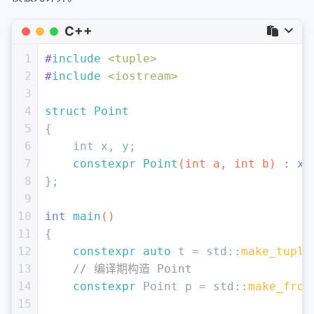
C++
1
#
include
<tuple>
2
#
include
<iostream>
3
4
struct
Point
5
{
6
int
 x, y;
7
constexpr
Point
(
int
 a, 
int
 b)
 : x(
8
};
9
10
int
main
()
11
{
12
constexpr
auto
 t = std::
make_tuple
13
// 编译期构造 Point
14
constexpr
 Point p = std::
make_from
15