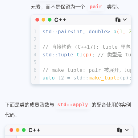
元素，而不是保留为一个
类型。
pair
C++
1
std::pair<
int
, 
double
> 
p
(
1
, 
2.0
2
3
// 直接构造 (C++17): tuple 里包含
4
std::tuple 
t1
(p)
; 
// 类型是 tuple
5
6
// make_tuple: pair 被展开，tupl
7
auto
 t2 = std::
make_tuple
(p); 
下面是类的成员函数与
的配合使用的实例
std::apply
代码：
C++