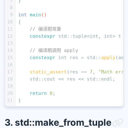
7
}
8
9
int
main
()
10
{
11
// 编译期常量
12
constexpr
 std::tuple<
int
, 
int
> t =
13
14
// 编译期调用 apply
15
constexpr
int
 res = std::
apply
(add
16
17
static_assert
(res == 
7
, 
"Math erro
18
    std::cout << res << std::endl;
19
20
return
0
;
21
}
3. std::make_from_tuple