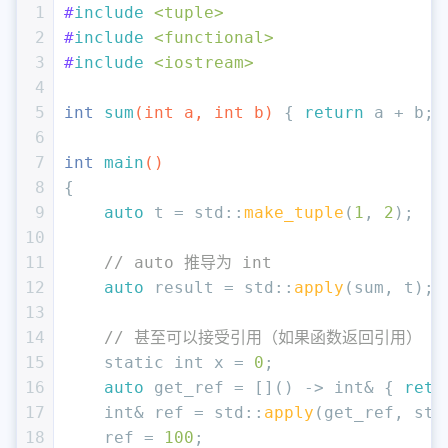
1
#
include
<tuple>
2
#
include
<functional>
3
#
include
<iostream>
4
5
int
sum
(
int
 a, 
int
 b)
{ 
return
 a + b; 
6
7
int
main
()
8
{
9
auto
 t = std::
make_tuple
(
1
, 
2
);
10
11
// auto 推导为 int
12
auto
 result = std::
apply
(sum, t); 
13
14
// 甚至可以接受引用（如果函数返回引用）
15
static
int
 x = 
0
;
16
auto
 get_ref = []() -> 
int
& { 
retu
17
int
& ref = std::
apply
(get_ref, std
18
    ref = 
100
;