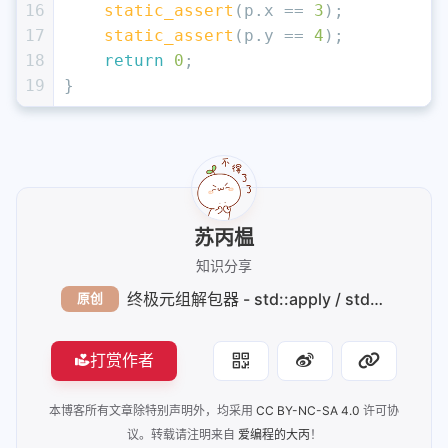
16
static_assert
(p.x == 
3
);
17
static_assert
(p.y == 
4
);
18
return
0
;
19
}
苏丙榅
知识分享
终极元组解包器 - std::apply / std::make_from_tuple
原创
打赏作者
本博客所有文章除特别声明外，均采用
CC BY-NC-SA 4.0
许可协
议。转载请注明来自
爱编程的大丙
！