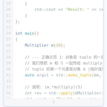
19
{
20
        std::cout << 
"Result: "
 << (x 
21
    }
22
};
23
24
int
main
()
25
{
26
Multiplier 
m
(
10
)
;
27
28
// --- 正确示范 1：对象是 tuple 的一部分
29
// 我们想把 m 和 5 一起传给 multiply
30
// tuple 的第一个元素是对象 m (指针或
31
auto
 args1 = std::
make_tuple
(&m, 
5
32
33
// 调用: (m.*multiply)(5)
34
int
 res = std::
apply
(&Multiplier::
35
    std::cout << 
"Result: "
 << res << 
36