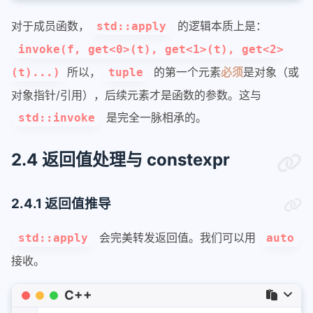
37
// --- 正确示范 2：直接在 apply 构造 tu
对于成员函数，
的逻辑本质上是：
std::apply
38
// 我们要调用 show，需要: 对象, 参数1,
39
// 注意：这里如果用 ref(m) 或 &m 比较
invoke(f, get<0>(t), get<1>(t), get<2>
40
    std::
apply
(&Multiplier::show, std:
所以，
的第一个元素
必须
是对象（或
(t)...)
tuple
41
对象指针/引用），后续元素才是函数的参数。这与
42
// --- 正确示范 3：使用 std::ref 避免
43
Multiplier 
m2
(
5
)
;
是完全一脉相承的。
std::invoke
44
// 如果成员函数是非 const 的，且对象很
45
    std::
apply
(&Multiplier::show, std:
2.4 返回值处理与 constexpr
46
47
return
0
;
2.4.1 返回值推导
48
}
会完美转发返回值。我们可以用
std::apply
auto
接收。
C++