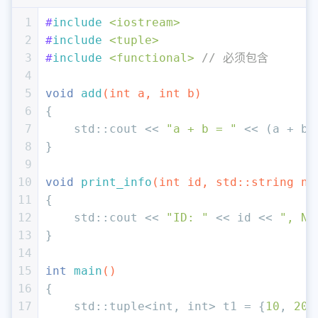
1
#
include
<iostream>
2
#
include
<tuple>
3
#
include
<functional>
// 必须包含
4
5
void
add
(
int
 a, 
int
 b)
6
{
7
    std::cout << 
"a + b = "
 << (a + b)
8
}
9
10
void
print_info
(
int
 id, std::string na
11
{
12
    std::cout << 
"ID: "
 << id << 
", Na
13
}
14
15
int
main
()
16
{
17
    std::tuple<
int
, 
int
> t1 = {
10
, 
20
}