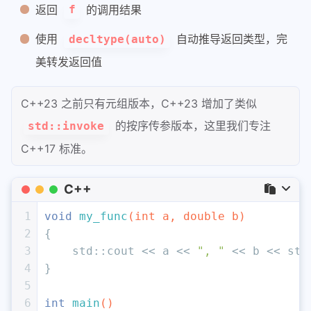
返回
的调用结果
f
使用
自动推导返回类型，完
decltype(auto)
美转发返回值
C++23 之前只有元组版本，C++23 增加了类似
的按序传参版本，这里我们专注
std::invoke
C++17 标准。
C++
1
void
my_func
(
int
 a, 
double
 b)
2
{
3
    std::cout << a << 
", "
 << b << std
4
}
5
6
int
main
()