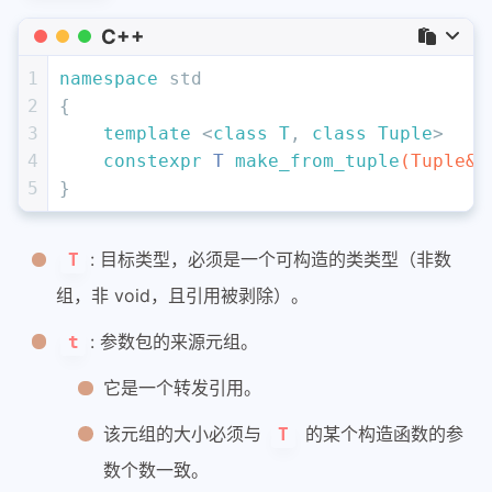
C++
1
namespace
 std 
2
{
3
template
 <
class
T
, 
class
Tuple
>
4
constexpr
 T 
make_from_tuple
(Tuple&&
5
}
: 目标类型，必须是一个可构造的类类型（非数
T
组，非 void，且引用被剥除）。
: 参数包的来源元组。
t
它是一个转发引用。
该元组的大小必须与
的某个构造函数的参
T
数个数一致。