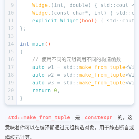
9
Widget
(
int
, 
double
) { std::cout <<
10
Widget
(
const
char
*, 
int
) { std::co
11
explicit
Widget
(
bool
)
{ std::cout 
12
};
13
14
int
main
()
15
{
16
// 使用不同的元组调用不同的构造函数
17
auto
 w1 = std::
make_from_tuple
<Wid
18
auto
 w2 = std::
make_from_tuple
<Wid
19
auto
 w3 = std::
make_from_tuple
<Wid
20
return
0
;
21
}
是
的，这
std::make_from_tuple
constexpr
意味着你可以在编译期通过元组构造对象，用于静态断言或
模板元计算。