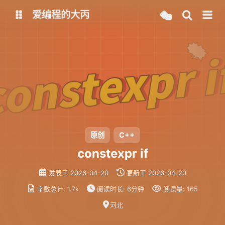
爱编程的大丙
英文版
中文版
大丙课堂
微信公众号
QQ交流群
微信
留言板
码云
原创
C++
constexpr if
了凡四训
俞静公遇灶神记
发表于
2026-04-20
更新于
2026-04-20
心经
金刚经
字数总计:
1.7k
阅读时长:
6分钟
阅读量:
165
地藏经
道德经
河北