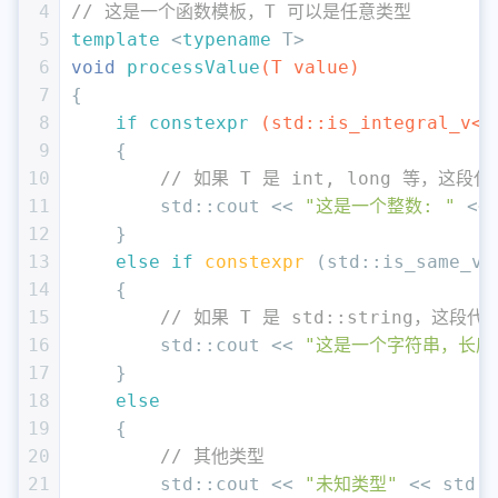
4
// 这是一个函数模板，T 可以是任意类型
5
template
 <
typename
 T>
6
void
processValue
(T value)
7
{
8
if
constexpr
(std::is_integral_v<T
9
{
10
// 如果 T 是 int, long 等，这段
11
        std::cout << 
"这是一个整数: "
 <<
12
    } 
13
else
if
constexpr
 (std::is_same_v<
14
    {
15
// 如果 T 是 std::string，这段代
16
        std::cout << 
"这是一个字符串，长度是
17
    } 
18
else
19
    {
20
// 其他类型
21
        std::cout << 
"未知类型"
 << std::