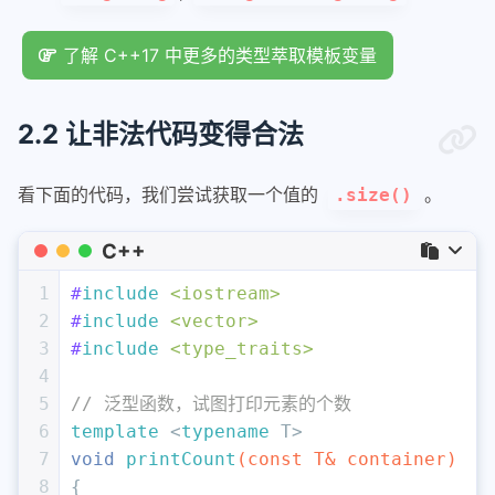
了解 C++17 中更多的类型萃取模板变量
2.2 让非法代码变得合法
看下面的代码，我们尝试获取一个值的
。
.size()
C++
1
#
include
<iostream>
2
#
include
<vector>
3
#
include
<type_traits>
4
5
// 泛型函数，试图打印元素的个数
6
template
 <
typename
 T>
7
void
printCount
(
const
 T& container)
8
{