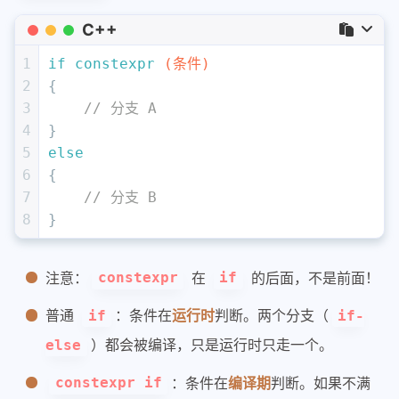
C++
1
if
constexpr
(条件)
2
{
3
// 分支 A
4
} 
5
else
6
{
7
// 分支 B
8
}
注意：
在
的后面，不是前面！
constexpr
if
普通
：条件在
运行时
判断。两个分支（
if
if-
）都会被编译，只是运行时只走一个。
else
：条件在
编译期
判断。如果不满
constexpr if