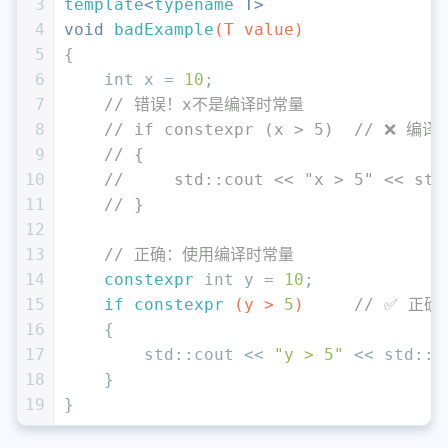
3
template
<
typename
 T>
4
void
badExample
(T value)
5
{
6
int
 x = 
10
;
7
// 错误！x不是编译时常量
8
// if constexpr (x > 5)  // ❌ 编
9
// {  
10
//     std::cout << "x > 5" << std
11
// }
12
13
// 正确：使用编译时常量
14
constexpr
int
 y = 
10
;
15
if
constexpr
(y > 
5
)
// ✅ 正确
16
{  
17
        std::cout << 
"y > 5"
 << std::e
18
    }
19
}