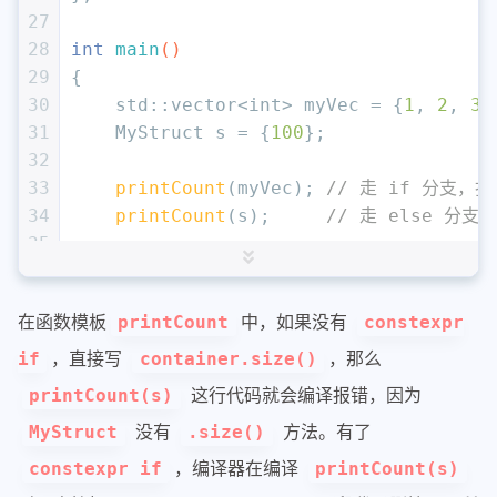
27
28
int
main
()
29
{
30
    std::vector<
int
> myVec = {
1
, 
2
, 
3
}
31
    MyStruct s = {
100
};
32
33
printCount
(myVec); 
// 走 if 分支，打
34
printCount
(s);     
// 走 else 分支
35
36
return
0
;
37
}
在函数模板
中，如果没有
printCount
constexpr
，直接写
，那么
if
container.size()
这行代码就会编译报错，因为
printCount(s)
没有
方法。有了
MyStruct
.size()
，编译器在编译
constexpr if
printCount(s)