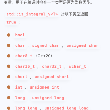
变量，用于在编译时检查一个类型是否为整数类型。
对以下类型返回
std::is_integral_v<T>
：
true
bool
,
,
char
signed char
unsigned char
(C++20)
char8_t
,
,
char16_t
char32_t
wchar_t
,
short
unsigned short
,
int
unsigned int
,
long
unsigned long
,
long long
unsigned long long