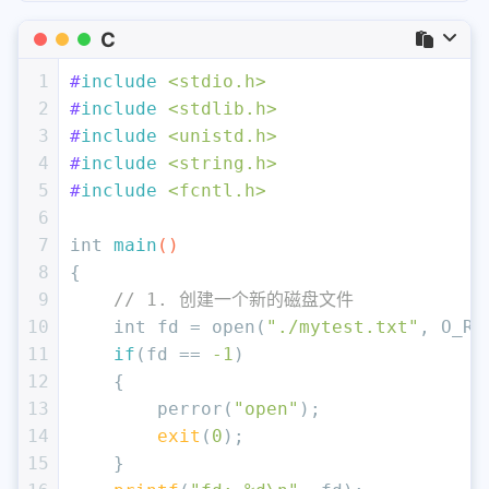
C
1
#
include
<stdio.h>
2
#
include
<stdlib.h>
3
#
include
<unistd.h>
4
#
include
<string.h>
5
#
include
<fcntl.h>
6
7
int
main
()
8
{
9
// 1. 创建一个新的磁盘文件
10
int
 fd = open(
"./mytest.txt"
, O_RD
11
if
(fd == 
-1
)
12
    {
13
        perror(
"open"
);
14
exit
(
0
);
15
    }