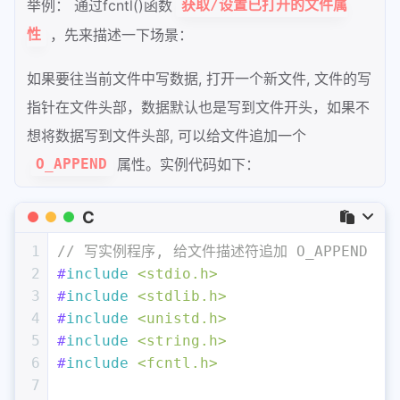
举例： 通过fcntl()函数
获取/设置已打开的文件属
，先来描述一下场景：
性
如果要往当前文件中写数据, 打开一个新文件, 文件的写
指针在文件头部，数据默认也是写到文件开头，如果不
想将数据写到文件头部, 可以给文件追加一个
属性。实例代码如下：
O_APPEND
C
1
// 写实例程序, 给文件描述符追加 O_APPEND
2
#
include
<stdio.h>
3
#
include
<stdlib.h>
4
#
include
<unistd.h>
5
#
include
<string.h>
6
#
include
<fcntl.h>
7