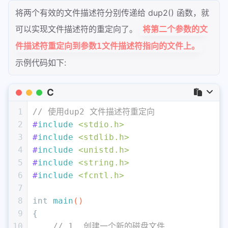
38
    close(fd1);
将两个有效的文件描述符分别传递给 dup2() 函数，就
39
可以实现文件描述符的重定向了。
将第二个参数的文
40
return
0
;
件描述符重定向到参数1文件描述符指向的文件上。
41
}
示例代码如下:
C
1
// 使用dup2 文件描述符重定向
2
#
include
<stdio.h>
3
#
include
<stdlib.h>
4
#
include
<unistd.h>
5
#
include
<string.h>
6
#
include
<fcntl.h>
7
8
int
main
()
9
{
10
// 1. 创建一个新的磁盘文件