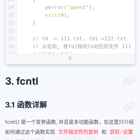
29
        perror(
"open1"
);
30
exit
(
0
);
31
    }
32
33
// fd -> 111.txt, fd1->222.txt
34
// 从定向, 将fd1指向fd对应的文件 111.tx
35
    dup2(fd, fd1);
36
37
// 关闭旧的文件描述符
38
    close(fd);
3. fcntl
39
40
// 使用fd1写文件
41
const
char
* ppt = 
"(((((((((((((
3.1 函数详解
42
    write(fd1, ppt, 
strlen
(ppt));
43
    close(fd1);
fcntl() 是一个变参函数, 并且是多功能函数，在这里只介绍
44
如何通过这个函数实现
和
文件描述符的复制
获取/设置
45
return
0
;