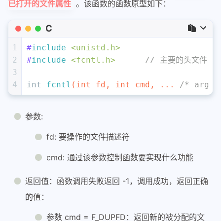
46
}
。该函数的函数原型如下：
已打开的文件属性
C
1
#
include
<unistd.h>
2
#
include
<fcntl.h>
// 主要的头文件
3
4
int
fcntl
(
int
 fd, 
int
 cmd, ... 
/* arg *
参数:
fd: 要操作的文件描述符
cmd: 通过该参数控制函数要实现什么功能
返回值：函数调用失败返回 -1，调用成功，返回正确
的值：
参数 cmd = F_DUPFD：返回新的被分配的文