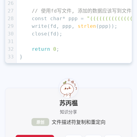
26
27
// 使用fd写文件, 添加的数据应该写到文件尾
28
const
char
* ppp = 
"(((((((((((((
29
    write(fd, ppp, 
strlen
(ppp));
30
    close(fd);
31
32
return
0
;
33
}
苏丙榅
知识分享
文件描述符复制和重定向
原创