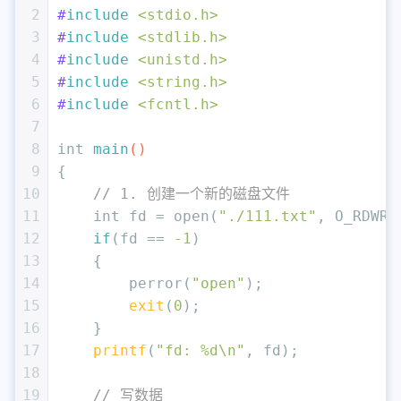
2
#
include
<stdio.h>
3
#
include
<stdlib.h>
4
#
include
<unistd.h>
5
#
include
<string.h>
6
#
include
<fcntl.h>
7
8
int
main
()
9
{
10
// 1. 创建一个新的磁盘文件
11
int
 fd = open(
"./111.txt"
, O_RDWR|
12
if
(fd == 
-1
)
13
    {
14
        perror(
"open"
);
15
exit
(
0
);
16
    }
17
printf
(
"fd: %d\n"
, fd);
18
19
// 写数据