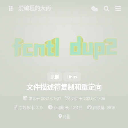
爱编程的大丙
英文版
中文版
大丙课堂
微信公众号
QQ交流群
微信
留言板
码云
原创
Linux
文件描述符复制和重定向
了凡四训
俞静公遇灶神记
发表于
2021-01-31
更新于
2023-04-06
心经
金刚经
字数总计:
2.7k
阅读时长:
10分钟
阅读量:
9916
地藏经
道德经
河北