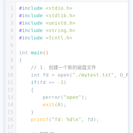
1
#
include
<stdio.h>
2
#
include
<stdlib.h>
3
#
include
<unistd.h>
4
#
include
<string.h>
5
#
include
<fcntl.h>
6
7
int
main
()
8
{
9
// 1. 创建一个新的磁盘文件
10
int
 fd = open(
"./mytest.txt"
, O_RD
11
if
(fd == 
-1
)
12
    {
13
        perror(
"open"
);
14
exit
(
0
);
15
    }
16
printf
(
"fd: %d\n"
, fd);
17