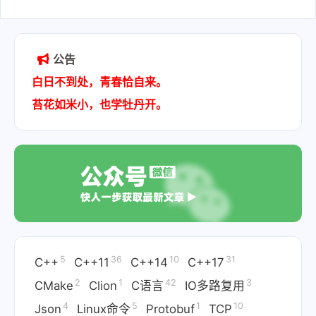
2021-06-26
公告
白日不到处，青春恰自来。
苔花如米小，也学牡丹开。
5
36
10
31
C++
C++11
C++14
C++17
2
1
42
3
CMake
Clion
C语言
IO多路复用
4
5
1
10
Json
Linux命令
Protobuf
TCP