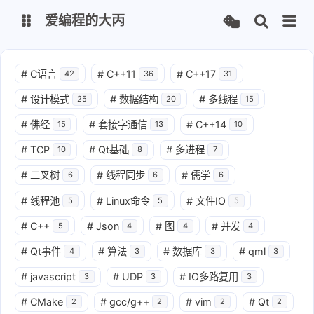
爱编程的大丙
英文版
中文版
#
C语言
#
C++11
#
C++17
42
36
31
#
设计模式
#
数据结构
#
多线程
25
20
15
大丙课堂
微信公众号
#
佛经
#
套接字通信
#
C++14
15
13
10
QQ交流群
微信
#
TCP
#
Qt基础
#
多进程
10
8
7
#
二叉树
#
线程同步
#
儒学
6
6
6
留言板
码云
#
线程池
#
Linux命令
#
文件IO
5
5
5
了凡四训
俞静公遇灶神记
#
C++
#
Json
#
图
#
并发
5
4
4
4
心经
金刚经
#
Qt事件
#
算法
#
数据库
#
qml
4
3
3
3
地藏经
道德经
#
javascript
#
UDP
#
IO多路复用
3
3
3
#
CMake
#
gcc/g++
#
vim
#
Qt
2
2
2
2