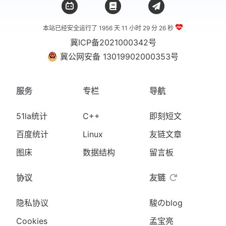
本站已经安全运行了 1956 天
11 小时 29 分 26 秒
冀ICP备2021000342号
冀公网安备 13019902000353号
服务
专栏
导航
51la统计
C++
即刻短文
百度统计
Linux
友链文章
图床
数据结构
留言板
协议
友链
隐私协议
駿のblog
Cookies
孟宝亮