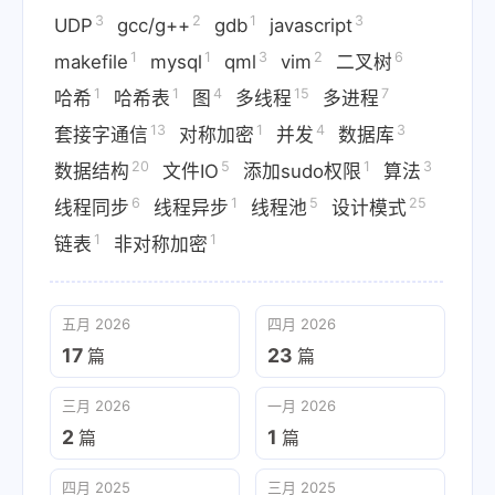
3
2
1
3
UDP
gcc/g++
gdb
javascript
1
1
3
2
6
makefile
mysql
qml
vim
二叉树
1
1
4
15
7
哈希
哈希表
图
多线程
多进程
13
1
4
3
套接字通信
对称加密
并发
数据库
20
5
1
3
数据结构
文件IO
添加sudo权限
算法
6
1
5
25
线程同步
线程异步
线程池
设计模式
1
1
链表
非对称加密
五月 2026
四月 2026
17
23
篇
篇
三月 2026
一月 2026
2
1
篇
篇
四月 2025
三月 2025