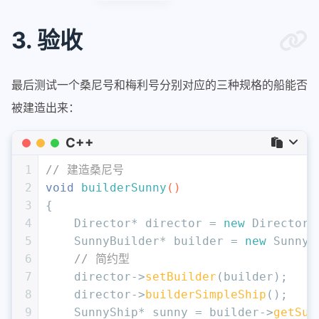
3. 验收
最后测试一个桑尼号和梅利号分别对应的三种规格的船能否
被建造出来：
C++
1
// 建造桑尼号
2
void
builderSunny
()
3
{
4
    Director* director = 
new
 Director;
5
    SunnyBuilder* builder = 
new
 SunnyB
6
// 简约型
7
    director->
setBuilder
(builder);
8
    director->
builderSimpleShip
();
9
    SunnyShip* sunny = builder->
getSun