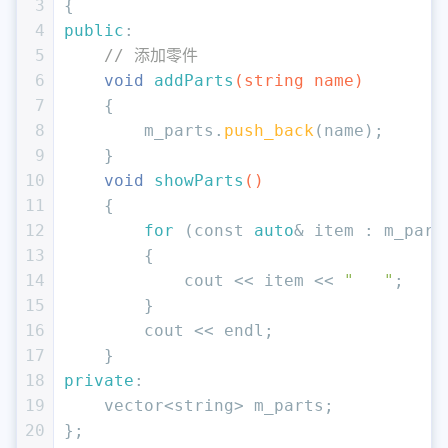
3
{
4
public
:
5
// 添加零件
6
void
addParts
(string name)
7
{
8
        m_parts.
push_back
(name);
9
    }
10
void
showParts
()
11
{
12
for
 (
const
auto
& item : m_part
13
        {
14
            cout << item << 
"   "
;
15
        }
16
        cout << endl;
17
    }
18
private
:
19
    vector<string> m_parts;
20
};