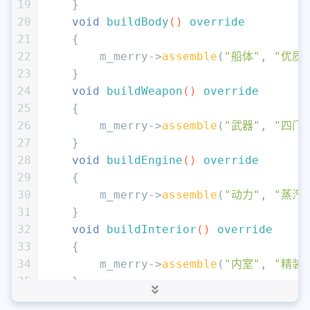
19
    }
20
void
buildBody
()
override
21
{
22
        m_merry->
assemble
(
"船体"
, 
"优质
23
    }
24
void
buildWeapon
()
override
25
{
26
        m_merry->
assemble
(
"武器"
, 
"四门
27
    }
28
void
buildEngine
()
override
29
{
30
        m_merry->
assemble
(
"动力"
, 
"蒸汽
31
    }
32
void
buildInterior
()
override
33
{
34
        m_merry->
assemble
(
"内室"
, 
"精装"
35
    }
36
MerryShip* 
getMerry
()