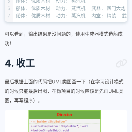
5
船体: 优质木材  动力: 蒸汽机
46
    director->
setBuilder
(builder);
6
船体: 优质木材  动力: 蒸汽机  武器: 四门大炮
47
    director->
builderStandardShip
();
7
船体: 优质木材  动力: 蒸汽机  内室: 精装  武
48
    merry = builder->
getMerry
();
49
    merry->
showParts
();
可以看到，输出结果是没问题的，使用生成器模式造船成
50
delete
 merry;
51
功！
52
// 豪华型
53
    builder->
reset
();
4. 收工
54
    director->
setBuilder
(builder);
55
    director->
builderRegalShip
();
56
    merry = builder->
getMerry
();
最后根据上面的代码把UML类图画一下（在学习设计模式
57
    merry->
showParts
();
的时候只能最后出图，在做项目的时候应该是先画UML类
58
delete
 merry;
图，再写程序）。
59
delete
 builder;
60
delete
 director;
61
}
62
63
int
main
()