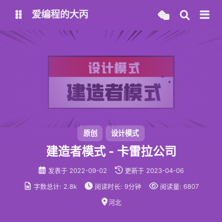
爱编程的大丙
英文版
中文版
大丙课堂
微信公众号
QQ交流群
微信
留言板
码云
原创
设计模式
建造者模式 - 卡雷拉公司
了凡四训
俞静公遇灶神记
发表于
2022-09-02
更新于
2023-04-06
心经
金刚经
字数总计:
2.8k
阅读时长:
9分钟
阅读量:
6807
地藏经
道德经
河北