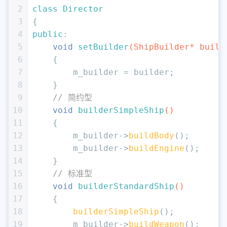
2
class
Director
3
{
4
public
:
5
void
setBuilder
(ShipBuilder* build
6
{
7
        m_builder = builder;
8
    }
9
// 简约型
10
void
builderSimpleShip
()
11
{
12
        m_builder->
buildBody
();
13
        m_builder->
buildEngine
();
14
    }
15
// 标准型
16
void
builderStandardShip
()
17
{
18
builderSimpleShip
();
19
        m_builder->
buildWeapon
();