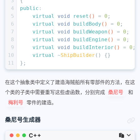
3
{
4
public
:
5
virtual
void
reset
()
= 
0
;
6
virtual
void
buildBody
()
= 
0
;
7
virtual
void
buildWeapon
()
= 
0
;
8
virtual
void
buildEngine
()
= 
0
;
9
virtual
void
buildInterior
()
= 
0
;
10
virtual
 ~
ShipBuilder
() {}
11
};
在这个抽象类中定义了建造海贼船所有零部件的方法，在这
个类的子类中需要重写这些虚函数，分别完成
和
桑尼号
零件的建造。
梅利号
桑尼号生成器
C++