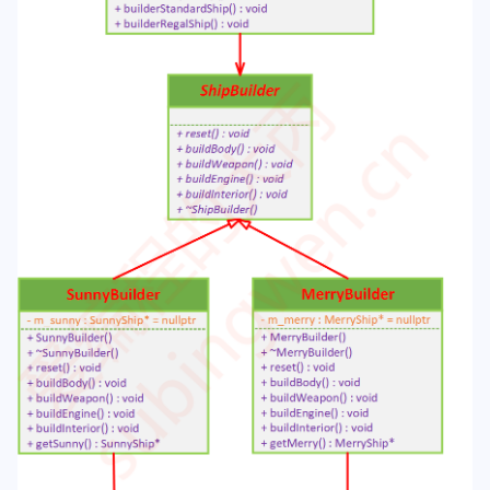
64
{
65
builderSunny
();
66
    cout << 
"=========================
67
builderMerry
();
68
}