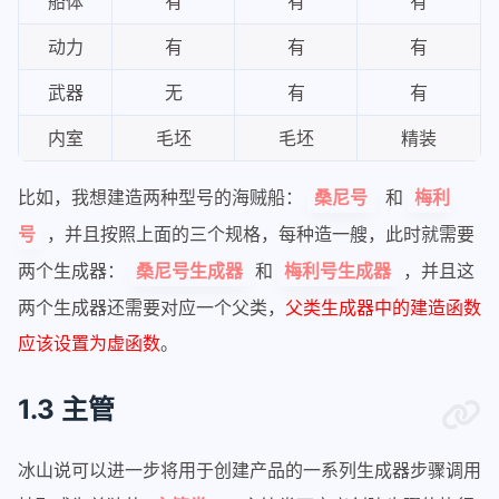
船体
有
有
有
动力
有
有
有
武器
无
有
有
内室
毛坯
毛坯
精装
比如，我想建造两种型号的海贼船：
和
桑尼号
梅利
，并且按照上面的三个规格，每种造一艘，此时就需要
号
两个生成器：
和
，并且这
桑尼号生成器
梅利号生成器
两个生成器还需要对应一个父类，
父类生成器中的建造函数
应该设置为虚函数
。
1.3 主管
冰山说可以进一步将用于创建产品的一系列生成器步骤调用