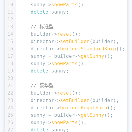
10
    sunny->
showParts
();
11
delete
 sunny;
12
13
// 标准型
14
    builder->
reset
();
15
    director->
setBuilder
(builder);
16
    director->
builderStandardShip
();
17
    sunny = builder->
getSunny
();
18
    sunny->
showParts
();
19
delete
 sunny;
20
21
// 豪华型
22
    builder->
reset
();
23
    director->
setBuilder
(builder);
24
    director->
builderRegalShip
();
25
    sunny = builder->
getSunny
();
26
    sunny->
showParts
();
27
delete
 sunny;