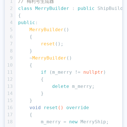
1
// 梅利号生成器
2
class
MerryBuilder
 : 
public
 ShipBuilde
3
{
4
public
:
5
MerryBuilder
()
6
    {
7
reset
();
8
    }
9
    ~
MerryBuilder
()
10
    {
11
if
 (m_merry != 
nullptr
)
12
        {
13
delete
 m_merry;
14
        }
15
    }
16
void
reset
()
override
17
{
18
        m_merry = 
new
 MerryShip;