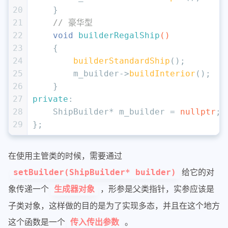
20
    }
21
// 豪华型
22
void
builderRegalShip
()
23
{
24
builderStandardShip
();
25
        m_builder->
buildInterior
();
26
    }
27
private
:
28
    ShipBuilder* m_builder = 
nullptr
;
29
};
在使用主管类的时候，需要通过
给它的对
setBuilder(ShipBuilder* builder)
象传递一个
，形参是父类指针，实参应该是
生成器对象
子类对象，这样做的目的是为了实现多态，并且在这个地方
这个函数是一个
。
传入传出参数