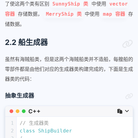
39
private
:
了使这两个类有区别
中使用
SunnyShip 类
vector
40
    map<string, string> m_patrs;
存储数据，
中使用
存
容器
MerryShip 类
map 容器
41
};
储数据。
2.2 船生成器
虽然有海贼船类，但是这两个海贼船类并不造船，每艘船的
零部件都是由他们对应的生成器类构建完成的，下面是生成
器类的代码：
抽象生成器
C++
1
// 生成器类
2
class
ShipBuilder