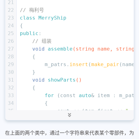
21
22
// 梅利号
23
class
MerryShip
24
{
25
public
:
26
// 组装
27
void
assemble
(string name, string 
28
{
29
        m_patrs.
insert
(
make_pair
(name,
30
    }
31
void
showParts
()
32
{
33
for
 (
const
auto
& item : m_patr
34
        {
35
            cout << item.first << 
": "
36
        }
37
        cout << endl;
在上面的两个类中，通过一个字符串来代表某个零部件，为
38
    }