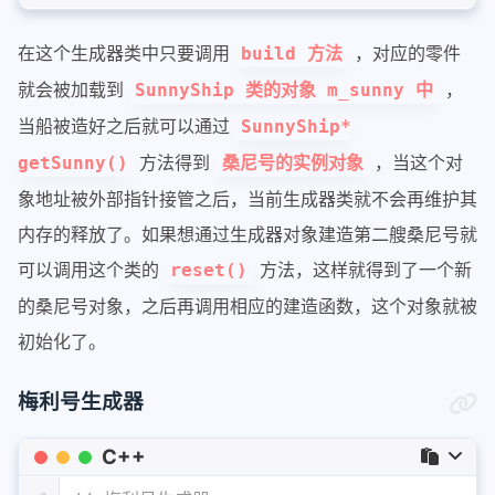
36
    }
37
SunnyShip* 
getSunny
()
在这个生成器类中只要调用
，对应的零件
build 方法
38
{
39
        SunnyShip* ship = m_sunny;
就会被加载到
，
SunnyShip 类的对象 m_sunny 中
40
        m_sunny = 
nullptr
;
当船被造好之后就可以通过
SunnyShip*
41
return
 ship;
方法得到
，当这个对
getSunny()
桑尼号的实例对象
42
    }
43
private
:
象地址被外部指针接管之后，当前生成器类就不会再维护其
44
    SunnyShip* m_sunny = 
nullptr
;
内存的释放了。如果想通过生成器对象建造第二艘桑尼号就
45
};
可以调用这个类的
方法，这样就得到了一个新
reset()
的桑尼号对象，之后再调用相应的建造函数，这个对象就被
初始化了。
梅利号生成器
C++