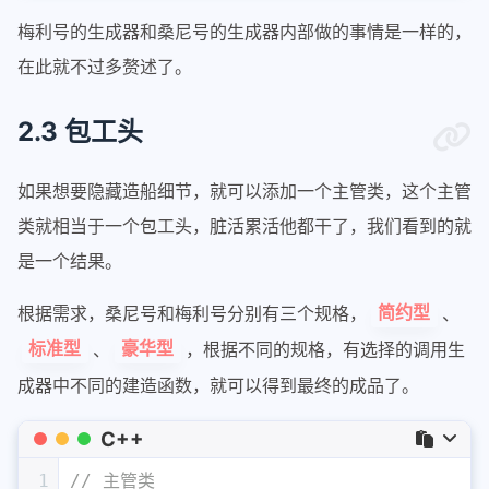
37
{
梅利号的生成器和桑尼号的生成器内部做的事情是一样的，
38
        MerryShip* ship = m_merry;
39
        m_merry = 
nullptr
;
在此就不过多赘述了。
40
return
 ship;
41
    }
2.3 包工头
42
private
:
43
    MerryShip* m_merry = 
nullptr
;
如果想要隐藏造船细节，就可以添加一个主管类，这个主管
44
};
类就相当于一个包工头，脏活累活他都干了，我们看到的就
是一个结果。
根据需求，桑尼号和梅利号分别有三个规格，
、
简约型
、
，根据不同的规格，有选择的调用生
标准型
豪华型
成器中不同的建造函数，就可以得到最终的成品了。
C++
1
// 主管类