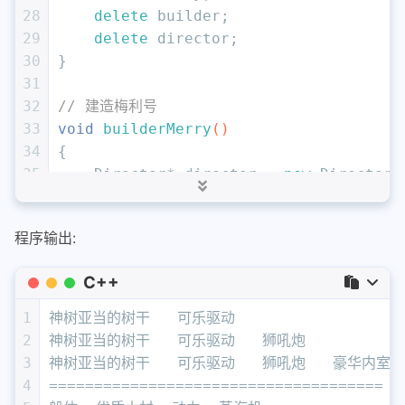
28
delete
 builder;
29
delete
 director;
30
}
31
32
// 建造梅利号
33
void
builderMerry
()
34
{
35
    Director* director = 
new
 Director;
36
    MerryBuilder* builder = 
new
 MerryB
37
// 简约型
程序输出:
38
    director->
setBuilder
(builder);
39
    director->
builderSimpleShip
();
C++
40
    MerryShip* merry = builder->
getMer
41
    merry->
showParts
();
1
神树亚当的树干   可乐驱动
42
delete
 merry;
2
神树亚当的树干   可乐驱动   狮吼炮
43
3
神树亚当的树干   可乐驱动   狮吼炮   豪华内室
44
// 标准型
4
===================================== 
45
    builder->
reset
();