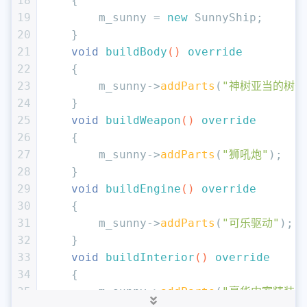
18
{
19
        m_sunny = 
new
 SunnyShip;
20
    }
21
void
buildBody
()
override
22
{
23
        m_sunny->
addParts
(
"神树亚当的树干
24
    }
25
void
buildWeapon
()
override
26
{
27
        m_sunny->
addParts
(
"狮吼炮"
);
28
    }
29
void
buildEngine
()
override
30
{
31
        m_sunny->
addParts
(
"可乐驱动"
);
32
    }
33
void
buildInterior
()
override
34
{
35
        m_sunny->
addParts
(
"豪华内室精装"