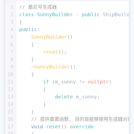
1
// 桑尼号生成器
2
class
SunnyBuilder
 : 
public
 ShipBuilde
3
{
4
public
:
5
SunnyBuilder
()
6
    {
7
reset
();
8
    }
9
    ~
SunnyBuilder
()
10
    {
11
if
 (m_sunny != 
nullptr
)
12
        {
13
delete
 m_sunny;
14
        }
15
    }
16
// 提供重置函数, 目的是能够使用生成器对
17
void
reset
()
override