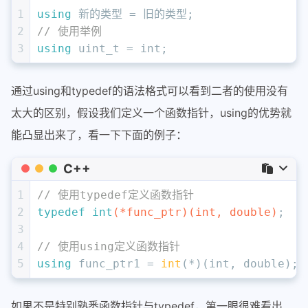
1
using
 新的类型 = 旧的类型;
2
// 使用举例
3
using
uint_t
 = 
int
;
通过using和typedef的语法格式可以看到二者的使用没有
太大的区别，假设我们定义一个函数指针，using的优势就
能凸显出来了，看一下下面的例子：
C++
1
// 使用typedef定义函数指针
2
typedef
int
(*func_ptr)
(
int
, 
double
)
;
3
4
// 使用using定义函数指针
5
using
 func_ptr1 = 
int
(*)(
int
, 
double
);
如果不是特别熟悉函数指针与typedef，第一眼很难看出