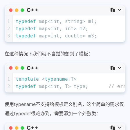
C++
1
typedef
 map<
int
, string> m1;
2
typedef
 map<
int
, 
int
> m2;
3
typedef
 map<
int
, 
double
> m3;
在这种情况下我们就不自觉的想到了模板：
C++
1
template
 <
typename
 T>
2
typedef
 map<
int
, T> type;	
// err
使用typename不支持给模板定义别名，这个简单的需求仅
通过typedef很难办到，需要添加一个外敷类：
C++