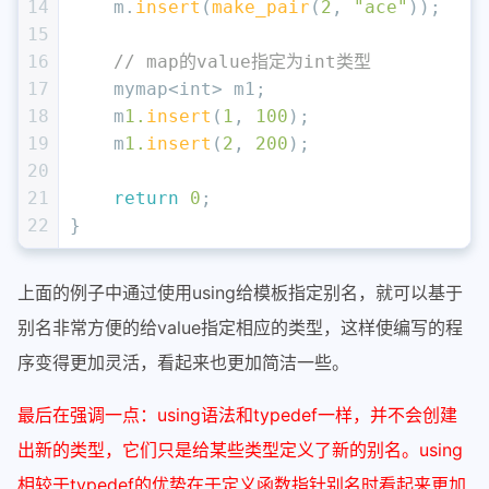
14
    m.
insert
(
make_pair
(
2
, 
"ace"
));
15
16
// map的value指定为int类型
17
    mymap<
int
> m1;
18
    m
1.
insert
(
1
, 
100
);
19
    m
1.
insert
(
2
, 
200
);
20
21
return
0
;
22
}
上面的例子中通过使用using给模板指定别名，就可以基于
别名非常方便的给value指定相应的类型，这样使编写的程
序变得更加灵活，看起来也更加简洁一些。
最后在强调一点：using语法和typedef一样，并不会创建
出新的类型，它们只是给某些类型定义了新的别名。using
相较于typedef的优势在于定义函数指针别名时看起来更加