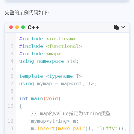
完整的示例代码如下:
C++
1
#
include
<iostream>
2
#
include
<functional>
3
#
include
<map>
4
using
namespace
 std;
5
6
template
 <
typename
 T>
7
using
 mymap = map<
int
, T>;
8
9
int
main
(
void
)
10
{
11
// map的value指定为string类型
12
    mymap<string> m;
13
    m.
insert
(
make_pair
(
1
, 
"luffy"
));