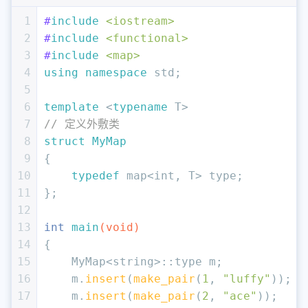
1
#
include
<iostream>
2
#
include
<functional>
3
#
include
<map>
4
using
namespace
 std;
5
6
template
 <
typename
 T>
7
// 定义外敷类
8
struct
MyMap
9
{
10
typedef
 map<
int
, T> type;
11
};
12
13
int
main
(
void
)
14
{
15
    MyMap<string>::type m;
16
    m.
insert
(
make_pair
(
1
, 
"luffy"
));
17
    m.
insert
(
make_pair
(
2
, 
"ace"
));