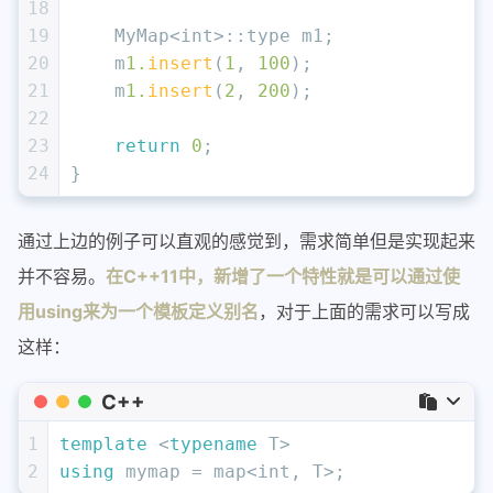
18
19
    MyMap<
int
>::type m1;
20
    m
1.
insert
(
1
, 
100
);
21
    m
1.
insert
(
2
, 
200
);
22
23
return
0
;
24
}
通过上边的例子可以直观的感觉到，需求简单但是实现起来
并不容易。
在C++11中，新增了一个特性就是可以通过使
用using来为一个模板定义别名
，对于上面的需求可以写成
这样：
C++
1
template
 <
typename
 T>
2
using
 mymap = map<
int
, T>;