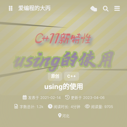
爱编程的大丙
英文版
中文版
大丙课堂
微信公众号
QQ交流群
微信
留言板
码云
原创
C++
using的使用
了凡四训
俞静公遇灶神记
发表于
2021-02-14
更新于
2023-04-06
心经
金刚经
字数总计:
1.2k
阅读时长:
4分钟
阅读量:
9705
地藏经
道德经
河北