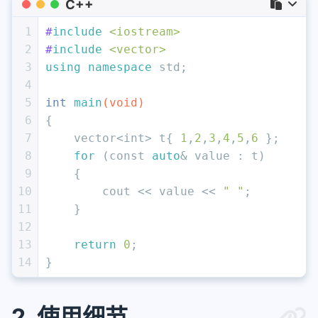
C++
1
#
include
<iostream>
2
#
include
<vector>
3
using
namespace
 std;
4
5
int
main
(
void
)
6
{
7
    vector<
int
> t{ 
1
,
2
,
3
,
4
,
5
,
6
 };
8
for
 (
const
auto
& value : t)
9
    {
10
        cout << value << 
" "
;
11
    }
12
13
return
0
;
14
}
2. 使用细节