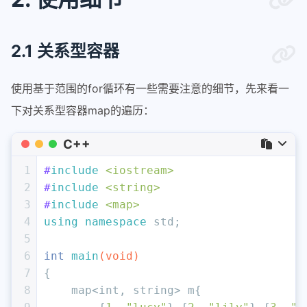
2.1 关系型容器
使用基于范围的for循环有一些需要注意的细节，先来看一
下对关系型容器map的遍历：
C++
1
#
include
<iostream>
2
#
include
<string>
3
#
include
<map>
4
using
namespace
 std;
5
6
int
main
(
void
)
7
{
8
    map<
int
, string> m{