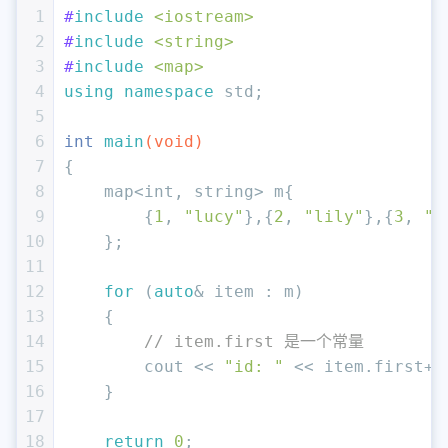
1
#
include
<iostream>
2
#
include
<string>
3
#
include
<map>
4
using
namespace
 std;
5
6
int
main
(
void
)
7
{
8
    map<
int
, string> m{
9
        {
1
, 
"lucy"
},{
2
, 
"lily"
},{
3
, 
"t
10
    };
11
12
for
 (
auto
& item : m)
13
    {
14
// item.first 是一个常量
15
        cout << 
"id: "
 << item.first++
16
    }
17
18
return
0
;