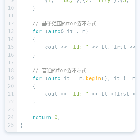
9
        {
1
, 
"lucy"
},{
2
, 
"lily"
},{
3
, 
"t
10
    };
11
12
// 基于范围的for循环方式
13
for
 (
auto
& it : m)
14
    {
15
        cout << 
"id: "
 << it.first << 
16
    }
17
18
// 普通的for循环方式
19
for
 (
auto
 it = m.
begin
(); it != m.
20
    {
21
        cout << 
"id: "
 << it->first <<
22
    }
23
24
return
0
;
25
}