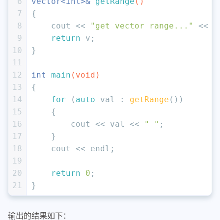
6
vector<
int
>& 
getRange
()
7
{
8
    cout << 
"get vector range..."
 << e
9
return
 v;
10
}
11
12
int
main
(
void
)
13
{
14
for
 (
auto
 val : 
getRange
())
15
    {
16
        cout << val << 
" "
;
17
    }
18
    cout << endl;
19
20
return
0
;
21
}
输出的结果如下：