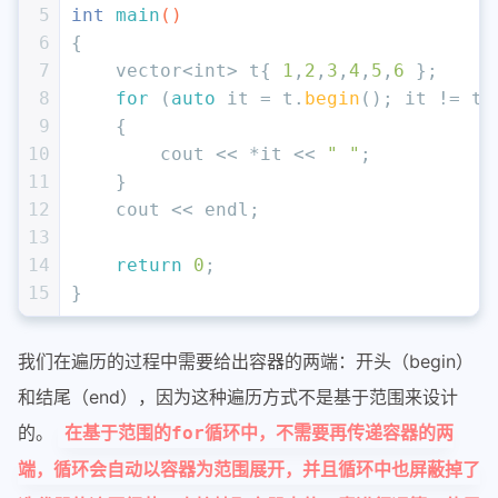
5
int
main
()
6
{
7
    vector<
int
> t{ 
1
,
2
,
3
,
4
,
5
,
6
 };
8
for
 (
auto
 it = t.
begin
(); it != t.
9
    {
10
        cout << *it << 
" "
;
11
    }
12
    cout << endl;
13
14
return
0
;
15
}
我们在遍历的过程中需要给出容器的两端：开头（begin）
和结尾（end），因为这种遍历方式不是基于范围来设计
的。
在基于范围的for循环中，不需要再传递容器的两
端，循环会自动以容器为范围展开，并且循环中也屏蔽掉了