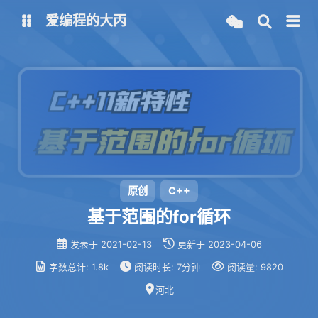
爱编程的大丙
英文版
中文版
大丙课堂
微信公众号
QQ交流群
微信
留言板
码云
原创
C++
基于范围的for循环
了凡四训
俞静公遇灶神记
发表于
2021-02-13
更新于
2023-04-06
心经
金刚经
字数总计:
1.8k
阅读时长:
7分钟
阅读量:
9820
地藏经
道德经
河北