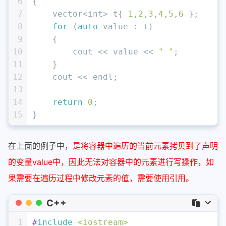
6
{
7
    vector<
int
> t{ 
1
,
2
,
3
,
4
,
5
,
6
 };
8
for
 (
auto
 value : t)
9
    {
10
        cout << value << 
" "
;
11
    }
12
    cout << endl;
13
14
return
0
;
15
}
在上面的例子中，
是将容器中遍历的当前元素拷贝到了声明
的变量value中，因此无法对容器中的元素进行写操作，如
果需要在遍历过程中修改元素的值，需要使用引用。
C++
1
#
include
<iostream>