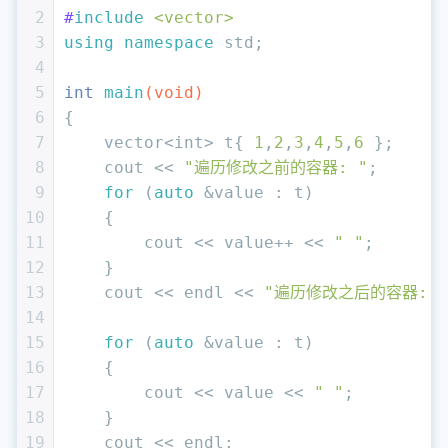
2
#
include
<vector>
3
using
namespace
 std;
4
5
int
main
(
void
)
6
{
7
    vector<
int
> t{ 
1
,
2
,
3
,
4
,
5
,
6
 };
8
    cout << 
"遍历修改之前的容器: "
;
9
for
 (
auto
 &value : t)
10
    {
11
        cout << value++ << 
" "
;
12
    }
13
    cout << endl << 
"遍历修改之后的容器: "
14
15
for
 (
auto
 &value : t)
16
    {
17
        cout << value << 
" "
;
18
    }
19
    cout << endl;