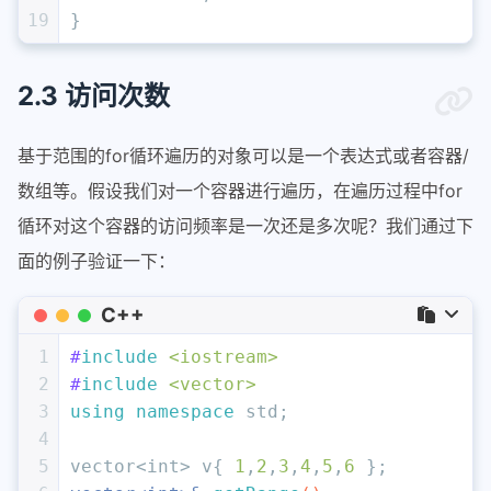
19
}
2.3 访问次数
基于范围的for循环遍历的对象可以是一个表达式或者容器/
数组等。假设我们对一个容器进行遍历，在遍历过程中for
循环对这个容器的访问频率是一次还是多次呢？我们通过下
面的例子验证一下：
C++
1
#
include
<iostream>
2
#
include
<vector>
3
using
namespace
 std;
4
5
vector<
int
> v{ 
1
,
2
,
3
,
4
,
5
,
6
 };