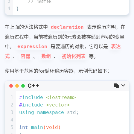
3
// 循环体
4
}
在上面的语法格式中
表示遍历声明，在
declaration
遍历过程中，当前被遍历到的元素会被存储到声明的变量
中。
是要遍历的对象，它可以是
expression
表达
、
、
、
等。
式
容器
数组
初始化列表
使用基于范围的for循环遍历容器，示例代码如下：
C++
1
#
include
<iostream>
2
#
include
<vector>
3
using
namespace
 std;
4
5
int
main
(
void
)