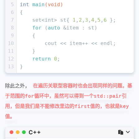
5
int
main
(
void
)
6
{
7
    set<
int
> st{ 
1
,
2
,
3
,
4
,
5
,
6
 };
8
for
 (
auto
 &item : st) 
9
    {
10
        cout << item++ << e
11
    }
12
return
0
;
13
}
除此之外，
在遍历关联型容器时也会出现同样的问题，基
于范围的for循环中，虽然可以得到一个std::pair引
用，但是我们是不能修改里边的first值的，也就是key
值。
C++