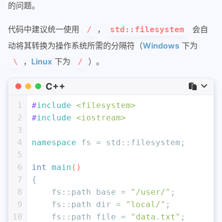
的问题。
代码中建议统一使用
，
会自
/
std::filesystem
动将其转换为操作系统所需的分隔符（
Windows
下为
，
Linux
下为
）。
\
/
C++
1
#
include
<filesystem>
2
#
include
<iostream>
3
4
namespace
 fs = std::filesystem;
5
6
int
main
()
7
{
8
    fs::path base = 
"/user/"
;
9
    fs::path dir = 
"local/"
;
10
    fs::path file = 
"data.txt"
;