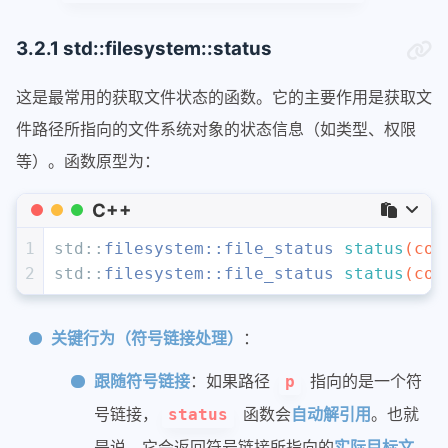
3.2.1 std::filesystem::status
这是最常用的获取文件状态的函数。它的主要作用是获取文
件路径所指向的文件系统对象的状态信息（如类型、权限
等）。函数原型为：
C++
1
std::
filesystem::file_status 
status
(
con
2
std::
filesystem::file_status 
status
(
con
关键行为（符号链接处理）
：
跟随符号链接
：如果路径
指向的是一个符
p
号链接，
函数会
自动解引用
。也就
status
是说，它会返回符号链接所指向的
实际目标文