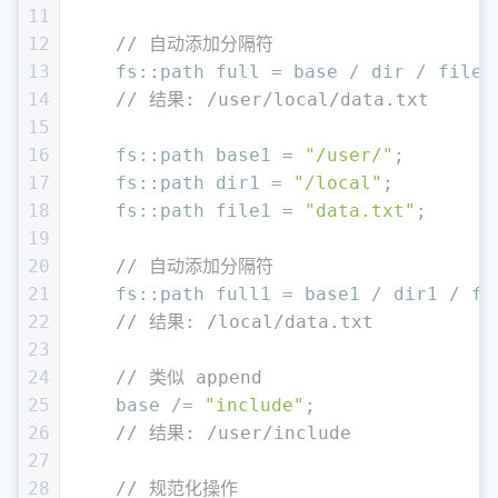
11
12
// 自动添加分隔符
13
    fs::path full = base / dir / file;
14
// 结果: /user/local/data.txt
15
16
    fs::path base1 = 
"/user/"
;
17
    fs::path dir1 = 
"/local"
;
18
    fs::path file1 = 
"data.txt"
;
19
20
// 自动添加分隔符
21
    fs::path full1 = base1 / dir1 / fi
22
// 结果: /local/data.txt
23
24
// 类似 append
25
    base /= 
"include"
; 
26
// 结果: /user/include
27
28
// 规范化操作