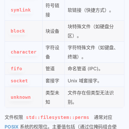
符号链
symlink
软链接（快捷方式）。
接
块特殊文件（如硬盘分
block
块设备
区）。
字符设
字符特殊文件（如键盘、
character
备
终端）。
管道
命名管道 (IPC)。
fifo
套接字
Unix 域套接字。
socket
类型未
文件存在但类型无法识
unknown
知
别。
文件权限
通常对应
std::filesystem::perms
POSIX
系统的权限位。主要值包括（通过位掩码组合使