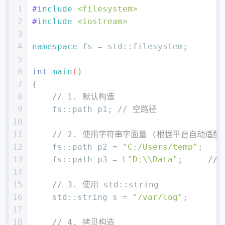
1
#
include
<filesystem>
2
#
include
<iostream>
3
4
namespace
 fs = std::filesystem;
5
6
int
main
()
7
{
8
// 1. 默认构造
9
    fs::path p1; 
// 空路径
10
11
// 2. 使用字符串字面量 (根据平台自动适配
12
    fs::path p2 = 
"C:/Users/temp"
; 
13
    fs::path p3 = 
L"D:\\Data"
;     
// 
14
15
// 3. 使用 std::string
16
    std::string s = 
"/var/log"
;
17
18
// 4. 拷贝构造