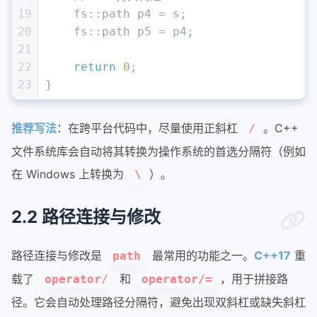
19
    fs::path p4 = s;
20
    fs::path p5 = p4;
21
22
return
0
;
23
}
推荐写法
：在跨平台代码中，尽量使用正斜杠
。C++
/
文件系统库会自动将其转换为操作系统的首选分隔符（例如
在 Windows 上转换为
）。
\
2.2 路径连接与修改
路径连接与修改是
最常用的功能之一。
C++17
重
path
载了
和
，用于拼接路
operator/
operator/=
径。它会自动处理路径分隔符，避免出现双斜杠或缺失斜杠