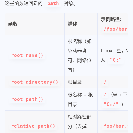
这些函数返回新的
对象。
path
示例路径:
函数
描述
/foo/bar.
根名称（如
Linux : 空，Wi
驱动器盘
root_name()
为
符、网络位
"C:"
置）
根目录
root_directory()
/
(Win 下为
根名称 + 根
/
root_path()
目录
)
"C:/"
相对路径部
relative_path()
分（去掉
foo/bar.t