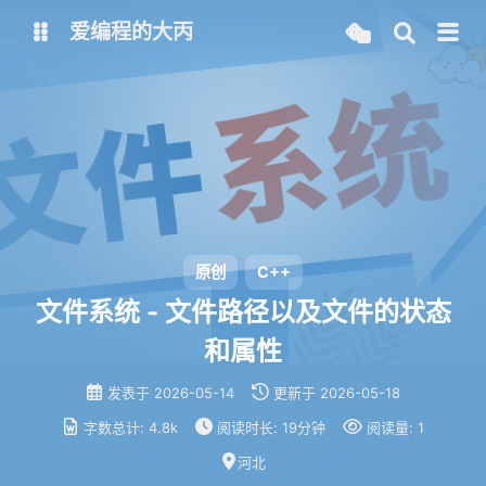
爱编程的大丙
英文版
中文版
大丙课堂
微信公众号
QQ交流群
微信
原创
C++
留言板
码云
文件系统 - 文件路径以及文件的状态
和属性
了凡四训
俞静公遇灶神记
心经
金刚经
发表于
2026-05-14
更新于
2026-05-18
地藏经
道德经
字数总计:
4.8k
阅读时长:
19分钟
阅读量:
1
河北