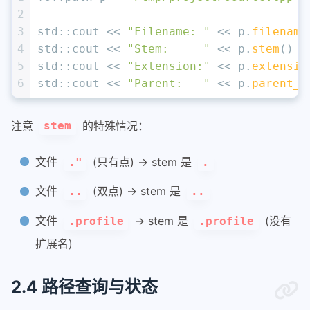
2
3
std::cout << 
"Filename: "
 << p.
filename
4
std::cout << 
"Stem:     "
 << p.
stem
() <
5
std::cout << 
"Extension:"
 << p.
extensio
6
std::cout << 
"Parent:   "
 << p.
parent_p
注意
的特殊情况：
stem
文件
(只有点) -> stem 是
."
.
文件
(双点) -> stem 是
..
..
文件
-> stem 是
(没有
.profile
.profile
扩展名)
2.4 路径查询与状态