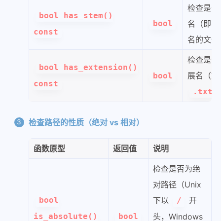
检查是否
bool has_stem()
bool
名（即不
const
名的文件
检查是否
bool has_extension()
展名（如
bool
const
.txt
检查路径的性质（绝对 vs 相对）
函数原型
返回值
说明
检查是否为绝
对路径（Unix
bool
下以
开
/
is_absolute()
bool
头，Windows