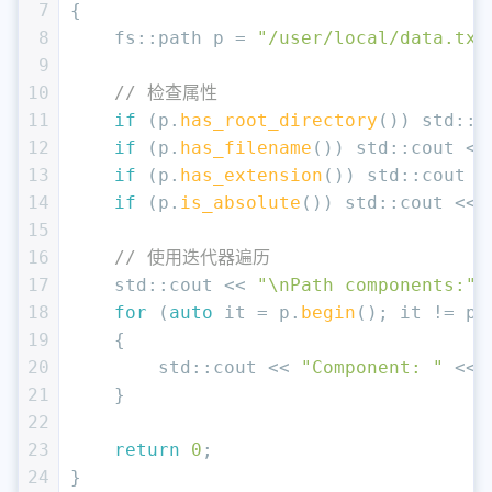
7
{
8
    fs::path p = 
"/user/local/data.txt
9
10
// 检查属性
11
if
 (p.
has_root_directory
()) std::c
12
if
 (p.
has_filename
()) std::cout <<
13
if
 (p.
has_extension
()) std::cout <
14
if
 (p.
is_absolute
()) std::cout << 
15
16
// 使用迭代器遍历
17
    std::cout << 
"\nPath components:"
 
18
for
 (
auto
 it = p.
begin
(); it != p.
19
    {
20
        std::cout << 
"Component: "
 << 
21
    }
22
23
return
0
;
24
}