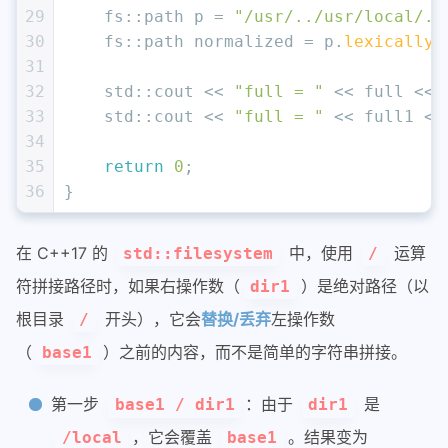
29
    fs::path p = 
"/usr/../usr/local/./
30
    fs::path normalized = p.
lexically_
31
32
    std::cout << 
"full = "
 << full << 
33
    std::cout << 
"full = "
 << full1 <<
34
35
return
0
;
36
}
在 C++17 的
中，使用
运算
std::filesystem
/
符拼接路径时，如果右操作数（
）是绝对路径（以
dir1
根目录
开头），它会
替换/丢弃
左操作数
/
（
）之前的内容，而不是简单的字符串拼接。
base1
第一步
：由于
是
base1 / dir1
dir1
，它会覆盖
。结果变为
/local
base1