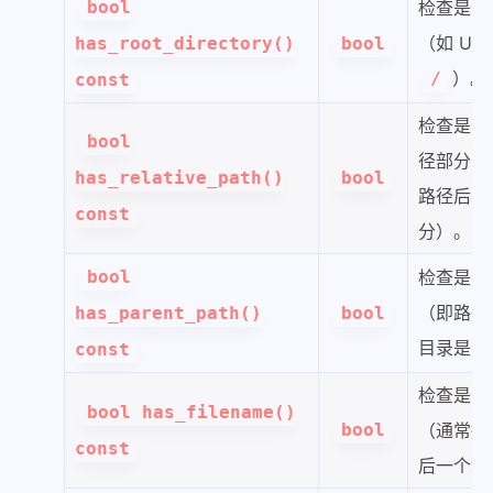
bool
检查是否
（如 Uni
has_root_directory()
bool
）。
/
const
检查是否
bool
径部分（
has_relative_path()
bool
路径后的
const
分）。
bool
检查是否
（即路径
has_parent_path()
bool
目录是否
const
检查是否
bool has_filename()
bool
（通常指
const
后一个组