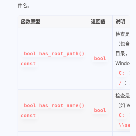
件名。
函数原型
返回值
说明
检查是否
（包含根
目录，如
bool has_root_path()
bool
Window
const
或 
C:
）。
/
检查是否
（如 Win
bool has_root_name()
bool
或
C:
const
\\ser