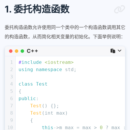
1. 委托构造函数
委托构造函数允许使用同一个类中的一个构造函数调用其它
的构造函数，从而简化相关变量的初始化。下面举例说明：
C++
1
#
include
<iostream>
2
using
namespace
 std;
3
4
class
Test
5
{
6
public
:
7
Test
() {};
8
Test
(
int
 max)
9
    {
10
this
->m_max = max > 
0
 ? max : 