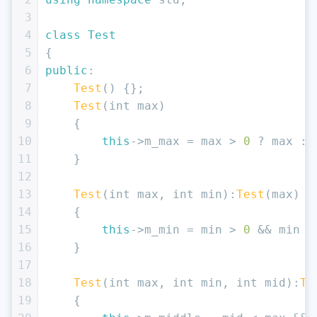
3
4
class
Test
5
{
6
public
:
7
Test
() {};
8
Test
(
int
 max)
9
    {
10
this
->m_max = max > 
0
 ? max : 
11
    }
12
13
Test
(
int
 max, 
int
 min):
Test
(max)
14
    {
15
this
->m_min = min > 
0
 && min <
16
    }
17
18
Test
(
int
 max, 
int
 min, 
int
 mid):
Te
19
    {