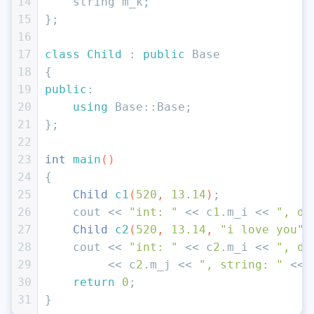
14
    string m_k;
15
};
16
17
class
Child
 : 
public
 Base
18
{
19
public
:
20
using
 Base::Base;
21
};
22
23
int
main
()
24
{
25
Child 
c1
(
520
, 
13.14
)
;
26
    cout << 
"int: "
 << c
1.
m_i << 
", do
27
Child 
c2
(
520
, 
13.14
, 
"i love you"
)
28
    cout << 
"int: "
 << c
2.
m_i << 
", do
29
         << c
2.
m_j << 
", string: "
 << 
30
return
0
;
31
}