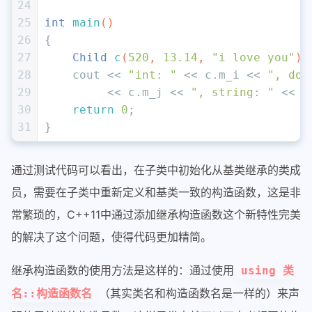
24
25
int
main
()
26
{
27
Child 
c
(
520
, 
13.14
, 
"i love you"
)
;
28
    cout << 
"int: "
 << c.m_i << 
", dou
29
         << c.m_j << 
", string: "
 << c
30
return
0
;
31
}
通过测试代码可以看出，在子类中初始化从基类继承的类成
员，需要在子类中重新定义和基类一致的构造函数，这是非
常繁琐的，C++11中通过添加继承构造函数这个新特性完美
的解决了这个问题，使得代码更加精简。
继承构造函数的使用方法是这样的：通过使用
using 类
（其实类名和构造函数名是一样的）来声
名::构造函数名