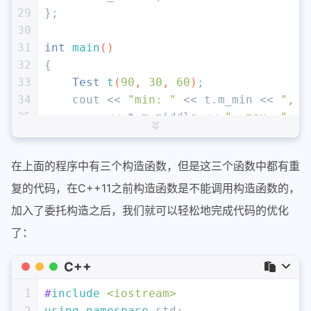
29
};
30
31
int
main
()
32
{
33
Test 
t
(
90
, 
30
, 
60
)
;
34
    cout << 
"min: "
 << t.m_min << 
", m
35
         << t.m_middle << 
", max: "
 <<
36
return
0
;
37
}
在上面的程序中有三个构造函数，但是这三个函数中都有重
复的代码，在C++11之前构造函数是不能调用构造函数的，
加入了委托构造之后，我们就可以轻松地完成代码的优化
了：
C++
1
#
include
<iostream>
2
using
namespace
 std;