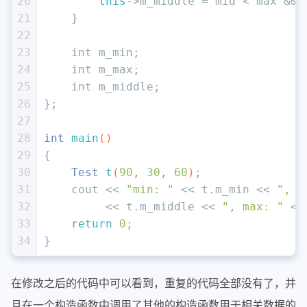
20
this
->m_middle = mid < max && 
21
    }
22
23
int
 m_min;
24
int
 m_max;
25
int
 m_middle;
26
};
27
28
int
main
()
29
{
30
Test 
t
(
90
, 
30
, 
60
)
;
31
    cout << 
"min: "
 << t.m_min << 
", m
32
         << t.m_middle << 
", max: "
 <<
33
return
0
;
34
}
在修改之后的代码中可以看到，重复的代码全部没有了，并
且在一个构造函数中调用了其他的构造函数用于相关数据的