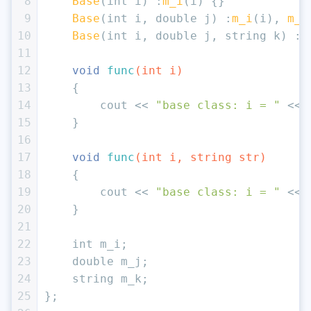
8
Base
(
int
 i) :
m_i
(i) {}
9
Base
(
int
 i, 
double
 j) :
m_i
(i), 
m_j
10
Base
(
int
 i, 
double
 j, string k) :
m
11
12
void
func
(
int
 i)
13
{
14
        cout << 
"base class: i = "
 << 
15
    }
16
17
void
func
(
int
 i, string str)
18
{
19
        cout << 
"base class: i = "
 << 
20
    }
21
22
int
 m_i;
23
double
 m_j;
24
    string m_k;
25
};