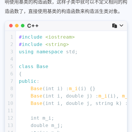
明使用基类的构造函数，这样子类中就可以不定义相同的构
造函数了，直接使用基类的构造函数来构造派生类对象。
C++
1
#
include
<iostream>
2
#
include
<string>
3
using
namespace
 std;
4
5
class
Base
6
{
7
public
:
8
Base
(
int
 i) :
m_i
(i) {}
9
Base
(
int
 i, 
double
 j) :
m_i
(i), 
m_j
10
Base
(
int
 i, 
double
 j, string k) :
m
11
12
int
 m_i;
13
double
 m_j;