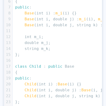
6
{
7
public
:
8
Base
(
int
 i) :
m_i
(i) {}
9
Base
(
int
 i, 
double
 j) :
m_i
(i), 
m_j
10
Base
(
int
 i, 
double
 j, string k) :
m
11
12
int
 m_i;
13
double
 m_j;
14
    string m_k;
15
};
16
17
class
Child
 : 
public
 Base
18
{
19
public
:
20
Child
(
int
 i) :
Base
(i) {}
21
Child
(
int
 i, 
double
 j) :
Base
(i, j)
22
Child
(
int
 i, 
double
 j, string k) :
23
};