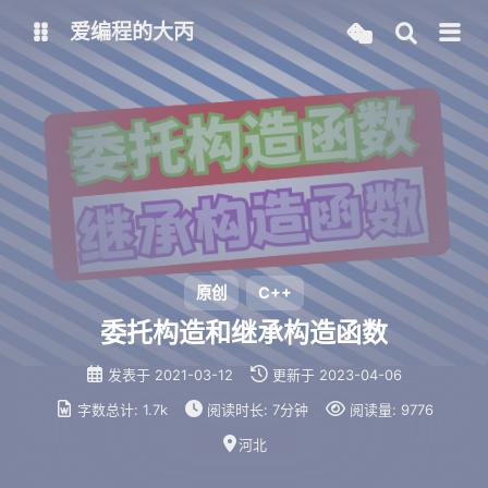
爱编程的大丙
英文版
中文版
大丙课堂
微信公众号
QQ交流群
微信
留言板
码云
原创
C++
委托构造和继承构造函数
了凡四训
俞静公遇灶神记
发表于
2021-03-12
更新于
2023-04-06
心经
金刚经
字数总计:
1.7k
阅读时长:
7分钟
阅读量:
9776
地藏经
道德经
河北