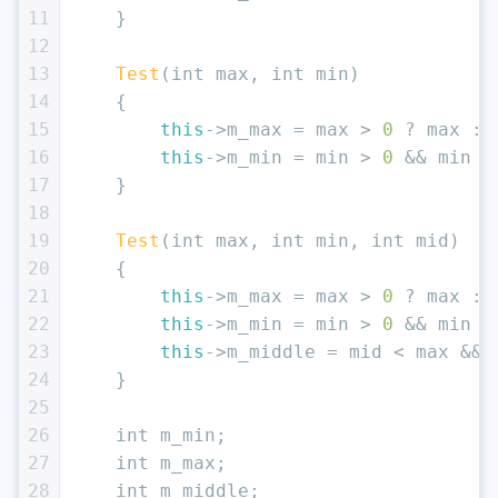
11
    }
12
13
Test
(
int
 max, 
int
 min)
14
    {
15
this
->m_max = max > 
0
 ? max : 
16
this
->m_min = min > 
0
 && min <
17
    }
18
19
Test
(
int
 max, 
int
 min, 
int
 mid)
20
    {
21
this
->m_max = max > 
0
 ? max : 
22
this
->m_min = min > 
0
 && min <
23
this
->m_middle = mid < max && 
24
    }
25
26
int
 m_min;
27
int
 m_max;
28
int
 m_middle;