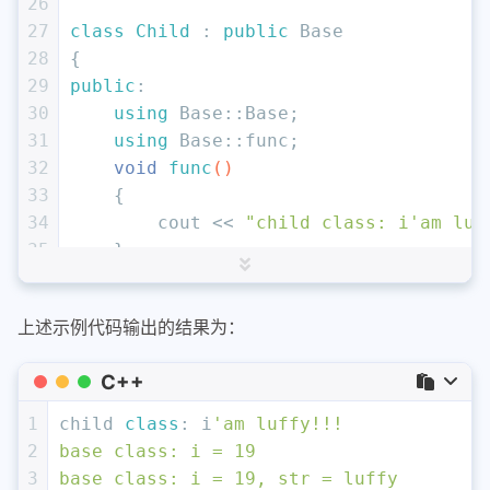
26
27
class
Child
 : 
public
 Base
28
{
29
public
:
30
using
 Base::Base;
31
using
 Base::func;
32
void
func
()
33
{
34
        cout << 
"child class: i'am luf
35
    }
36
};
37
上述示例代码输出的结果为：
38
int
main
()
39
{
C++
40
Child 
c
(
250
)
;
41
    c.
func
();
1
child 
class
: i
'am luffy!!!
42
    c.
func
(
19
);
2
base class: i = 19
43
    c.
func
(
19
, 
"luffy"
);
3
base class: i = 19, str = luffy