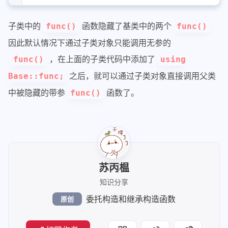
44
return
0
;
45
}
子类中的
函数隐藏了基类中的两个
func()
func()
因此默认情况下通过子类对象只能调用无参的
，在上面的子类代码中添加了
func()
using
之后，就可以通过子类对象直接调用父类
Base::func;
中被隐藏的带参
函数了。
func()
苏丙榅
知识分享
委托构造和继承构造函数
原创