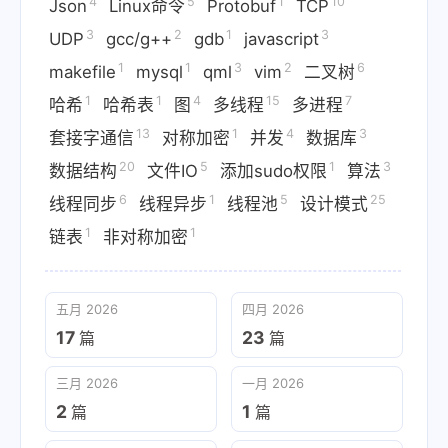
4
5
1
10
Json
Linux命令
Protobuf
TCP
3
2
1
3
UDP
gcc/g++
gdb
javascript
1
1
3
2
6
makefile
mysql
qml
vim
二叉树
1
1
4
15
7
哈希
哈希表
图
多线程
多进程
13
1
4
3
套接字通信
对称加密
并发
数据库
20
5
1
3
数据结构
文件IO
添加sudo权限
算法
6
1
5
25
线程同步
线程异步
线程池
设计模式
1
1
链表
非对称加密
五月 2026
四月 2026
17
23
篇
篇
三月 2026
一月 2026
2
1
篇
篇