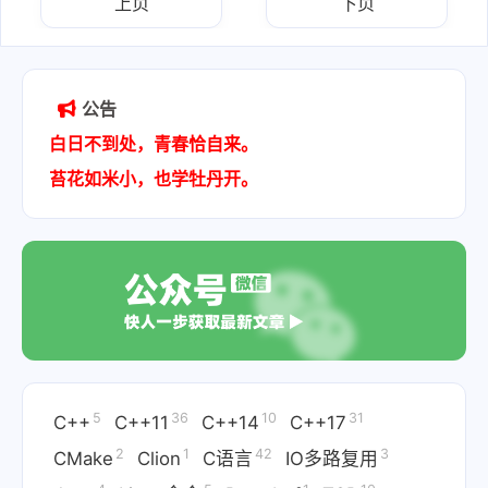
上页
下页
公告
白日不到处，青春恰自来。
苔花如米小，也学牡丹开。
5
36
10
31
C++
C++11
C++14
C++17
2
1
42
3
CMake
Clion
C语言
IO多路复用