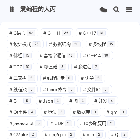
爱编程的大丙
英文版
中文版
#
C语言
#
C++11
#
C++17
42
36
31
#
设计模式
#
数据结构
#
多线程
25
20
15
大丙课堂
微信公众号
#
佛经
#
套接字通信
#
C++14
15
13
10
QQ交流群
微信
#
TCP
#
Qt基础
#
多进程
10
8
7
#
二叉树
#
线程同步
#
儒学
6
6
6
留言板
码云
#
线程池
#
Linux命令
#
文件IO
5
5
5
了凡四训
俞静公遇灶神记
#
C++
#
Json
#
图
#
并发
5
4
4
4
心经
金刚经
#
Qt事件
#
算法
#
数据库
#
qml
4
3
3
3
地藏经
道德经
#
javascript
#
UDP
#
IO多路复用
3
3
3
#
CMake
#
gcc/g++
#
vim
#
Qt
2
2
2
2