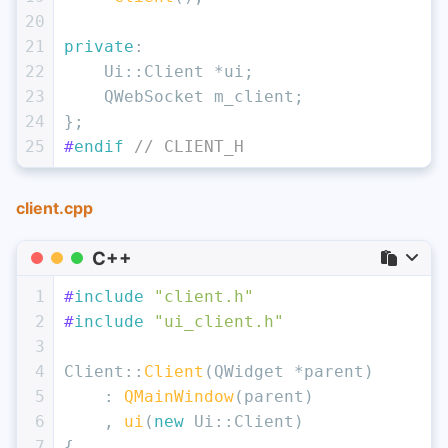
20
21
private
:
22
    Ui::Client *ui;
23
    QWebSocket m_client;
24
};
25
#
endif
// CLIENT_H
client.cpp
C++
1
#
include
"client.h"
2
#
include
"ui_client.h"
3
4
Client::
Client
(QWidget *parent)
5
    : 
QMainWindow
(parent)
6
    , 
ui
(
new
 Ui::Client)
7
{