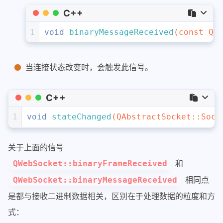
C++
1
void
binaryMessageReceived
(
const
 QB
当连接状态改变时，会触发此信号。
C++
1
void
stateChanged
(QAbstractSocket::Sock
关于上面的信号
和
QWebSocket::binaryFrameReceived
相同点
QWebSocket::binaryMessageReceived
是都与接收二进制数据相关，区别在于处理数据的粒度和方
式：