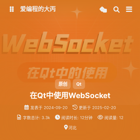
爱编程的大丙
英文版
中文版
大丙课堂
微信公众号
QQ交流群
微信
留言板
码云
原创
Qt
在Qt中使用WebSocket
了凡四训
俞静公遇灶神记
发表于
2024-09-20
更新于
2025-02-20
心经
金刚经
字数总计:
3.3k
阅读时长:
12分钟
阅读量:
12
地藏经
道德经
河北