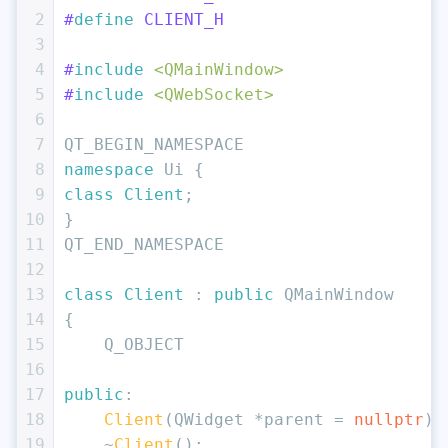
2
#
define
 CLIENT_H
3
4
#
include
<QMainWindow>
5
#
include
<QWebSocket>
6
7
QT_BEGIN_NAMESPACE
8
namespace
 Ui {
9
class
Client
;
10
}
11
QT_END_NAMESPACE
12
13
class
Client
 : 
public
 QMainWindow
14
{
15
    Q_OBJECT
16
17
public
:
18
Client
(QWidget *parent = 
nullptr
);
19
    ~
Client
();