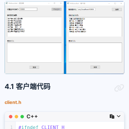
4.1 客户端代码
client.h
C++
1
#
ifndef
 CLIENT_H