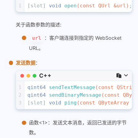
1
[slot] 
void
open
(
const
 QUrl &url)
;
关于函数参数的描述:
：客户端连接到指定的 WebSocket
url
URL。
发送数据
：
C++
1
qint64 
sendTextMessage
(
const
 QStrin
2
qint64 
sendBinaryMessage
(
const
 QByt
3
[slot] 
void
ping
(
const
 QByteArray &
函数<1>：发送文本消息，返回已发送的字节
数。