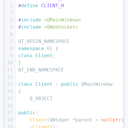
2
#
define
 CLIENT_H
3
4
#
include
<QMainWindow>
5
#
include
<QWebSocket>
6
7
QT_BEGIN_NAMESPACE
8
namespace
 Ui {
9
class
Client
;
10
}
11
QT_END_NAMESPACE
12
13
class
Client
 : 
public
 QMainWindow
14
{
15
    Q_OBJECT
16
17
public
:
18
Client
(QWidget *parent = 
nullptr
);
19
    ~
Client
();