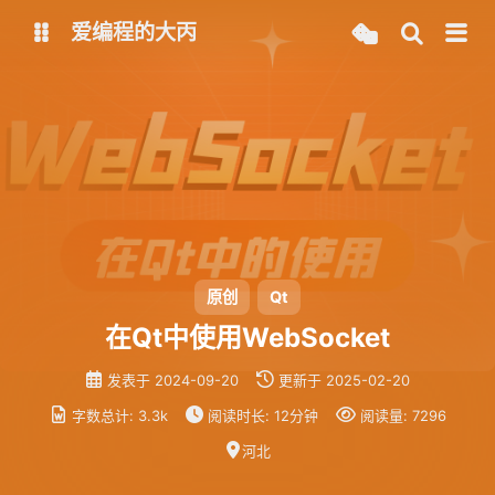
爱编程的大丙
英文版
中文版
大丙课堂
微信公众号
QQ交流群
微信
留言板
码云
原创
Qt
在Qt中使用WebSocket
了凡四训
俞静公遇灶神记
发表于
2024-09-20
更新于
2025-02-20
心经
金刚经
字数总计:
3.3k
阅读时长:
12分钟
阅读量:
7296
地藏经
道德经
河北