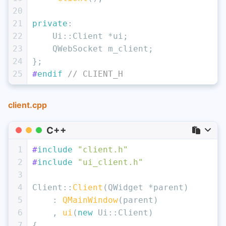
20
21
private
:
22
    Ui::Client *ui;
23
    QWebSocket m_client;
24
};
25
#
endif
// CLIENT_H
client.cpp
C++
1
#
include
"client.h"
2
#
include
"ui_client.h"
3
4
Client::
Client
(QWidget *parent)
5
    : 
QMainWindow
(parent)
6
    , 
ui
(
new
 Ui::Client)
7
{