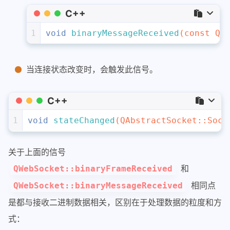
C++
1
void
binaryMessageReceived
(
const
 QB
当连接状态改变时，会触发此信号。
C++
1
void
stateChanged
(QAbstractSocket::Sock
关于上面的信号
和
QWebSocket::binaryFrameReceived
相同点
QWebSocket::binaryMessageReceived
是都与接收二进制数据相关，区别在于处理数据的粒度和方
式：