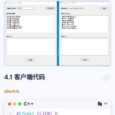
4.1 客户端代码
client.h
C++
1
#
ifndef
 CLIENT_H