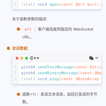
1
[slot] 
void
open
(
const
 QUrl &url)
;
关于函数参数的描述:
：客户端连接到指定的 WebSocket
url
URL。
发送数据
：
C++
1
qint64 
sendTextMessage
(
const
 QStrin
2
qint64 
sendBinaryMessage
(
const
 QByt
3
[slot] 
void
ping
(
const
 QByteArray &
函数<1>：发送文本消息，返回已发送的字节
数。