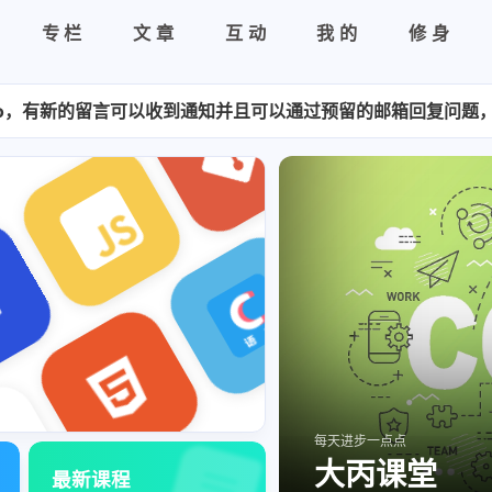
专栏
文章
互动
我的
修身
客主题从Butterfly替换为了AnZhiYu，可以更直观的展
oo，有新的留言可以收到通知并且可以通过预留的邮箱回复问题
C++14、C++17 新特性玩命更新中，敬请期待！！！
>板块，现在社会节奏太快，生活、工作压力大，容易迷失自我
每天进步一点点
大丙课堂
最新课程