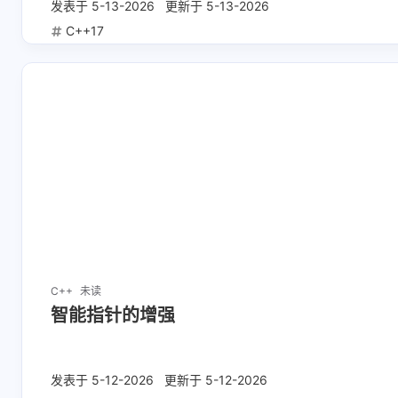
互动
发表于
5-13-2026
更新于
5-13-2026
最新评论
C++17
有团队精神的蜜瓜
1789
三年前开始看视频教
2026-06-2
程找工作，如今上了
完了
两年班现在离职失业
13 天前
6-22-2026
了，重新再看一遍
582521500
1769
一个重点在对象，一
赞
个重点在行为
C++
未读
6-18-2026
6-8-2026
智能指针的增强
cocobolo
61111
发表于
5-12-2026
更新于
5-12-2026
牛啊
666