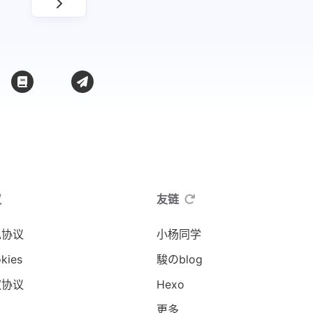
议
友链
私协议
小杨同学
kies
駿のblog
权协议
Hexo
更多