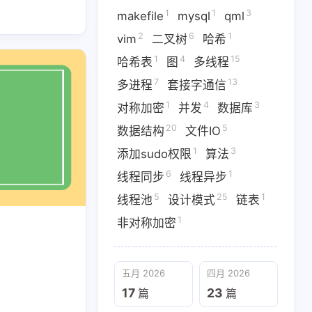
1
1
3
makefile
mysql
qml
2
6
1
vim
二叉树
哈希
1
4
15
哈希表
图
多线程
31
2
1
42
7
CMake
Clion
C语言
7
13
多进程
套接字通信
1
10
3
Protobuf
TCP
UDP
1
4
3
对称加密
并发
数据库
20
5
数据结构
文件IO
1
1
3
2
kefile
mysql
qml
vim
1
3
添加sudo权限
算法
15
7
13
线程
多进程
套接字通信
6
1
线程同步
线程异步
5
25
1
20
5
1
线程池
设计模式
链表
构
文件IO
添加sudo权限
1
非对称加密
5
25
1
池
设计模式
链表
五月 2026
四月 2026
17
23
篇
篇
三月 2026
一月 2026