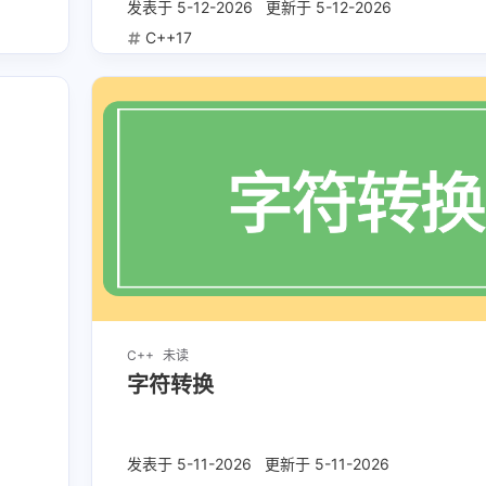
兴趣点
发表于
5-12-2026
更新于
5-12-2026
寻找你感兴趣的领域
C++17
082929
5
36
10
C++
C++11
C++14
C++1
2：gjh看
3
4
5
IO多路复用
Json
Linux命令
2
1
3
gcc/g++
gdb
javascript
ma
6
1
1
4
二叉树
哈希
哈希表
图
多
992763
1
4
3
对称加密
并发
数据库
数据结
C++
未读
3
6
1
算法
线程同步
线程异步
线程
字符转换
1
非对称加密
发表于
5-11-2026
更新于
5-11-2026
五月 2026
四月 2026