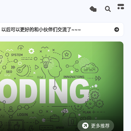
<<聊斋志异>>真心推荐大家读未删减原文，没有影视作品的阴森、狗血，鬼、妖比人有温度，还你一个不一样的聂小倩、婴宁、娇娜、青凤、辛十四娘。。。绝对是一部被低估的著作，感谢蒲松龄为我提供了美味的精神食粮！
示文章分类，方便大家查看相关文章。
，以后可以更好的和小伙伴们交流了~~~
，大家的心灵需要净化！
更多推荐