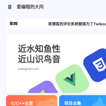
爱编程的大丙
经过一周的各种折腾，最终将博
将博客的评论系统替换为了Twik
英文版
中文版
新添加了<儒释道
大丙课堂
微信公众号
近水知鱼性
QQ交流群
微信
近山识鸟音
留言板
码云
subingwen.com
了凡四训
俞静公遇灶神记
心经
金刚经
地藏经
道德经
C/C++全套
项目合集