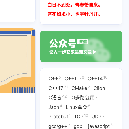
白日不到处，青春恰自来。
苔花如米小，也学牡丹开。
5
36
10
C++
C++11
C++14
31
2
1
C++17
CMake
Clion
42
3
C语言
IO多路复用
4
5
Json
Linux命令
1
10
3
Protobuf
TCP
UDP
2
1
3
gcc/g++
gdb
javascript