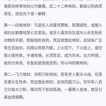
诸恶剑林等地狱以为眷属。这二十二种地狱，都是以刑具而
得名，现在向下逐一解释：
第一—四角地狱：凡是在人间喜欢算帐、刻薄成性，或僧人
闻妇女歌舞戏笑心生爱染。或世人喜欢杀生或叫人杀生斩斫
动物的手脚，割裂他的背肉，死后就堕此地狱，此狱纵广正
等五百由旬，四周以热铁为壁。上火彻下，下火烧上、或空
雨火雨热铁，令诸有情，从顶至足，成为灰末。业力所感，
故四方奔逐，亦复如是受极苦刑。所以叫四角地狱。
第二—飞刀地狱：亦即刀轮地狱。若有世人聚众斗战，任意
杀害众生性命，死后堕此地狱；此狱四面刀山，空中有八百
万亿极大刀轮，随次而下犹如雨滴。一著罪人身体，首足分
离血肉狼籍。