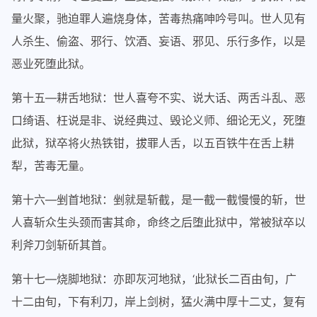
量火聚，驰迫罪人遍烧身体，苦毒热痛呻吟号叫。世人见有
人杀生、偷盗、邪行、饮酒、妄语、邪见、乐行多作，以是
恶业死堕此狱。
第十五—耕舌地狱：世人喜夸不实、说大话、两舌斗乱、恶
口绮语、枉说是非、说经典过、毁论义师、细论无义，死堕
此狱，狱卒将火热铁钳，拔罪人舌，以五百铁牛在舌上耕
犁，苦毒无量。
第十六—剉首地狱：剉就是斩截，是一截一截慢慢的斩，世
人喜斩众生头颈而害其命，命终之后堕此狱中，常被狱卒以
利斧刀剑斩斫其首。
第十七—烧脚地狱：亦即灰河地狱，‘此狱长二百由旬，广
十二由旬，下有利刀，岸上剑树，猛火满中厚十二丈，复有