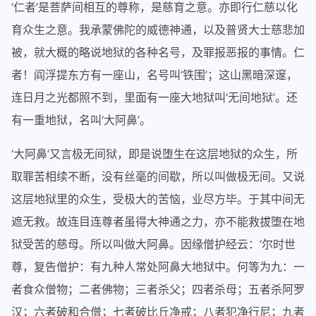
‘仁者’是菩萨间相互的尊称，是慈育之意。亦即行仁慈以化
育众生之意。我承蒙佛陀的威德神通，以及普贤大士慈悲加
被，就大概的略说地狱的各种名号，及罪报恶报的事情。仁
者！阎浮提东方有一座山，名号叫‘铁围’；这山黑暗深邃，
连日月之光都照不到，里面有一座大地狱叫‘无间地狱’。还
有一重地狱，名叫‘大阿鼻’。
‘大阿鼻’又言极无间狱，即是说堕生在这层地狱的众生，所
取罪苦相续不断，没有丝毫的间歇，所以叫做极无间。又说
这层地狱里的众生，受极大的苦恼，业尽方毕。于其中间无
遮无救。故连目连尊者虽得大神通之力，亦不能救拔堕在地
狱受苦的慈母。所以叫做大阿鼻。因缘僧护经云：‘尔时世
尊，复告僧护：有九种人常处阿鼻大地狱中。何等为九：一
者食众僧物；二者佛物；三者杀父；四者杀母；五者杀阿罗
汉；六者破和合僧；七者破比丘净戒；八者犯净行尼；九者