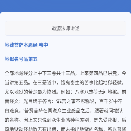
道源法师讲述
地藏菩萨本愿经 卷中
地狱名号品第五
全部地藏经分上中下三卷共十三品，上来第四品已讲竟，今
当讲第五品。在三恶道中，饿鬼畜生的苦事比起地狱轻微，
尤以地狱的苦楚最为惨烈。例如：八寒八热等无间地狱。前
面经文：光目婢子答言：‘罪苦之事不忍称说，百千岁中卒
白难竟。’普贤菩萨在闻说众生业感品之后，跟著就问地狱
的名称。因上文只说到众生业感种种差别，是先受花报，后
堕地狱动经劫数无有出期，而未指出地狱的名称，所以普贤