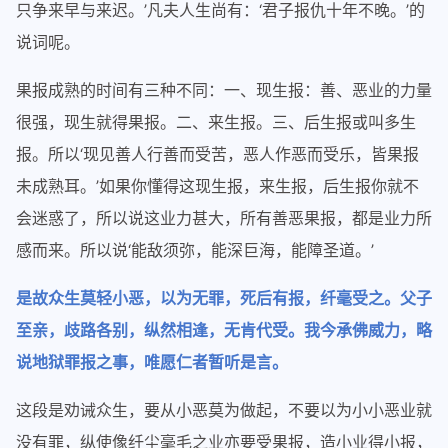
只争来早与来迟。’凡夫人生尚有：‘君子报仇十年不晚。’的
说词呢。
果报成熟的时间有三种不同：一、现生报：善、恶业的力量
很强，现生就得果报。二、来生报。三、后生报或叫多生
报。所以‘现见善人行善而受苦，恶人作恶而受乐，皆果报
未成熟耳。’如果你懂得这现生报，来生报，后生报你就不
会迷惑了，所以说这业力甚大，所有善恶果报，都是业力所
感而来。所以说‘能敌须弥，能深巨海，能障圣道。’
是故众生莫轻小恶，以为无罪，死后有报，纤毫受之。父子
至亲，歧路各别，纵然相逢，无肯代受。我今承佛威力，略
说地狱罪报之事，唯愿仁者暂听是言。
这段是劝诫众生，要从小恶莫为做起，不要以为小小恶业就
没有罪，纵使像纤尘毫毛之业亦要受果报，造小业得小报，