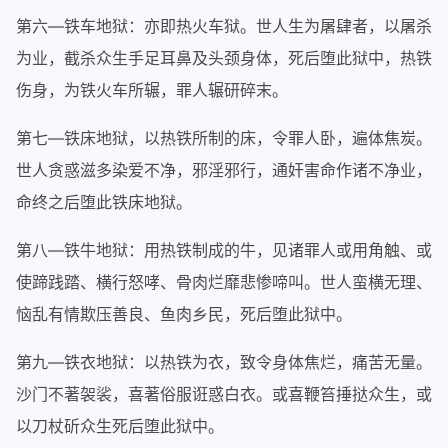
第六—铁车地狱：亦即热火车狱。世人生为屠肆者，以屠杀
为业，截杀众生手足耳鼻及头颈身体，死后堕此狱中，热铁
伤身，为铁火车所辗，罪人辗研碎末。
第七—铁床地狱，以热铁所制的床，令罪人卧，遍体焦炭。
世人贪惑滋多染爱不净，邪淫邪行，通奸害命作诸不净业，
命终之后堕此铁床地狱。
第八—铁牛地狱：用热铁制成的牛，见诸罪人或用角触、或
使蹄践踏、横行怒哮、骨肉烂靡悲惨啼叫。世人蛮横无理、
恼乱有情欺压善良、鱼肉乡民，死后堕此狱中。
第九—铁衣地狱：以热铁为衣，致令身体焦烂，痛苦无量。
沙门不著袈裟，喜著俗服诳惑白衣。或喜鞭笞捶挞众生，或
以刀杖斫众生死后堕此狱中。