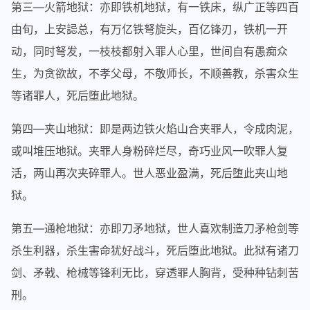
第三—火箭地狱：亦即铁机地狱，有一铁床，纵广正等四百
由旬，上安誋总，有万亿铁弩旋头，百亿锋刃，铁机一开
动，同时弩发，一枝枝都射入罪人心里，世间自有愚痴众
生，为贪欲故，不孝父母，不敬师长，不顺善教，杀害众生
等诸罪人，死后堕此地狱。
第四—夹山地狱：即是两边铁火焰山合夹罪人，令成肉泥，
或叫堆压地狱。夹罪人身粉碎烂尽，奇巧业风一吹罪人复
活，两山再次夹碎罪人。世人恶业盈满，死后堕此夹山地
狱。
第五—通枪地狱：亦即刀矛地狱，世人喜欢制造刀矛枪剑等
杀生利器，杀生害命犹好战斗，死后堕此地狱。此狱有诸刀
剑、矛戟、枪械等锋利无比，穿透罪人胸背，受种种钻刺苦
刑。