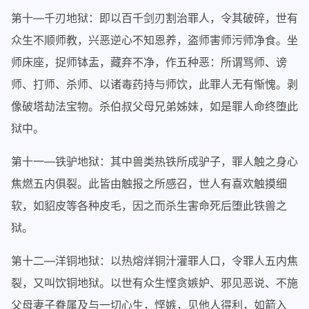
第十—千刃地狱：即以百千剑刃割治罪人，令其破碎，世有
众生不顺师教，兴恶逆心不知恩养，盗师害师污师净食。坐
师床座，捉师钵盂，藏弃不净，作五种恶：所谓骂师、谤
师、打师、杀师、以诸毒药持与师饮，此罪人无有惭愧。剥
像破塔劫法宝物。杀伯叔父母兄弟姊妹，如是罪人命终堕此
狱中。
第十一—铁驴地狱：其中兽类热铁所成驴子，罪人触之身心
焦燃五内俱裂。此皆由触报之所感召，世人有喜欢触摸细
软，如貂皮等各种皮毛，因之而杀生害命死后堕此铁兽之
狱。
第十二—洋铜地狱：以热熔烊铜汁灌罪人口，令罪人五内焦
裂，又叫饮铜地狱。以世有众生悭贪嫉妒、邪见恶说、不施
父母妻子眷属及与一切心生，悭嫉，见他人得利，如箭入