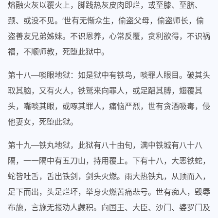
熔融火灰以覆火上，脚践热灰皮肉即烂，或至膝、至脐、
颈、或没不见。’世有无惭众生，偷盗父母，偷盗师长，偷
盗善友兄弟姊妹。不识恩养，心常反覆，贪利欲得，不识祸
福，不顺师教，死堕此狱中。
第十八—啖眼地狱：如是狱中有铁鸟，啖罪人眼目。破其头
取其脑，又有火人，铁鹫来向罪人，或足蹈其膊，翅覆其
头，嘴啖其眼，或啄其罪人，痛恼严烈，世有贪酒吸毒，侵
他妻女，死堕此狱。
第十九—铁丸地狱，此狱有八十由旬，满中铁城有八十八
隔，一一隔中有五刀山，持用覆上。下有十八，大恶铁蛇，
蛇皆吐舌，舌出铁剑，剑头火燃。雨大热铁丸，从顶而入，
足下而出，头足烂坏，举身火燃苦痛悲号。世有痴人，毁辱
布施，言施无报劝人藏积。向国王、大臣、沙门、婆罗门及