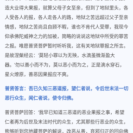
造大业得大果报，就算父母子女至亲，但到了地狱里头，各
人受各人的报，各人走各人的路，地狱之苦远超过父子至亲
情感，地狱之苦尚且自顾不暇，谁也不肯代人受罪，我现今
仰承佛陀威神之力的加被，简略的说说这地狱中所受的罪苦
之报。唯愿普贤菩萨暂时听听我，这有关地狱罪报之所言。
是故涅槃经云：‘莫轻小罪以为无殃，水滴虽微渐盈大
器。’勿以善小而不为，莫以恶小而为之，正是滴水穿石，
星火燎原，善恶因果报应不爽。
普贤答言：吾已久知三恶道报，望仁者说，令后世末法一切
恶行众生，闻仁者说，使令归佛。
普贤菩萨回答：‘我早已知道三恶道的恶业果报之事，希望
仁者再为后世及末法时代的众生，尤其那些行恶业的众生，
熊够听到您地藏菩萨的解说，改恶从善，弃邪归正的回向佛