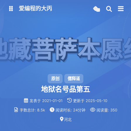
爱编程的大丙
英文版
中文版
大丙课堂
微信公众号
QQ交流群
微信
留言板
码云
原创
儒释道
地狱名号品第五
了凡四训
俞静公遇灶神记
发表于
2021-01-01
更新于
2025-05-10
心经
金刚经
字数总计:
8.5k
阅读时长:
24分钟
阅读量:
350
地藏经
道德经
河北