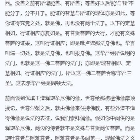
西。没盖之前有所谓能盖、有所盖；等盖好以后‘能’与‘所’不
能分了，分不开了。能证的智慧与所证的理体亦是如此，等
你证得究竟之处，就是佛，再也没有两个法了。以下的定慧
相如，行证相应亦复如是。有普贤菩萨的大行，才能有文殊
菩萨的证果，这叫行证相应；即是毗卢遮那法身佛也。华言
叫遍一切处，就是法身佛，也叫报身佛。这华严经所说明的
法门，也就是这一佛二菩萨的法门；亦即是‘理智相即、定
慧相如、行证相应’的法门，所以这一佛二菩萨合称‘华严三
圣’。这表示华严经是圆顿大法。
前面谈到优填王造释迦牟尼佛的像，世尊给那栴檀佛像摩顶
授记，世尊涅槃之后，就由佛像来住持佛教，有些外道不懂
得佛像是说法的表征，说我们崇拜偶像。假如你中间供的是
释迦牟尼佛，两边的侍者就不是文殊与普贤两位菩萨。而是
迦叶尊者与阿难尊者，阿难尊者是多闻第一，理解佛法之义