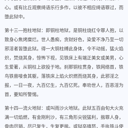
心。或有比丘观察绮语乐行多作，以彼不相应绮语罪过，而
堕此狱中。
第十三—抱柱地狱：即铜柱地狱，是铜柱烧红令罪人抱，以
致身心焦烤糜烂。世人愚痴，贪财好色，染爱不净乃至一切
邪淫者皆堕此狱。得一大铜柱缚此身体，令不动摇，猛火焰
炽，焚烧其身，惊怖下视，见铁床上有端正美女或美男，心
生爱著，从铜柱上欲投于地。刹那铜柱贯身，铁网络首，铁
鸟铁兽唼食其躯，落铁床上焰火炽燃而烧其身，此邪淫之
报，一日一夜，九百亿生，九百亿死。奉劝世人，百恶淫为
首，要知所警惕。
第十四—流火地狱：或叫雨沙火地狱。此狱五百由旬大火充
满一切焰燃，有金刚利沙，有三角形尖锐猛利，揩罪人身，
骨肉尽销，尽已复生，生复更揩。或狱卒嗔怒，手执铁斗使