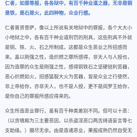
仁者，如是等报，各各狱中，有百千种业道之器，无非是铜
是铁，是石是火，此四种物，众业行感。
仁者普贤菩萨，像以上所说有关地狱中的罪报，各个大大小
小地狱之中，各有百千种业道刑罚的刑具，这些刑具不外就
是铜、铁、火、石之所制成，这都是众生恶业之所招感而
来。盖以刚强之性，造炽燃之罪所感得，非天人与人授也，
因为造罪的众生是刚强之性，感得铜铁石之坚硬锐利苦器，
恶心炽燃如火，招感猛裂大火为苦器，皆是众业之行使然，
非上帝给你，亦非天人，也不是人授，更不是阎罗王给你，
是你自己的罪报所感应得来的。
众生所造恶业罪行，虽有百千种类差别不同。但可以十恶：
（以贪嗔痴为三主要恶因，以杀盗淫恶口两舌绮语妄言等七
支助缘。）摄尽无余。由是造诸恶业，果报成熟仍然自受无