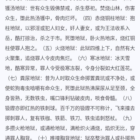
镬汤地狱：世有众生毁佛禁戒，杀生祭祀。焚烧山林，伤害
众生，堕此热汤镬中，骨肉烂坏。（四）赤烧铜柱地狱：抱
柱地狱，以邪淫或犯人妇女，奸人妻女，或为王法收系入
岳，酷打掠治，杀之于市。死堕地狱，卧火热地床，烧红铜
柱使罪人抱之。（五）火烧地狱：此狱四维上下，自然有大
火聚集，追烧罪人令皮肉焦烂。（六）寒冰地狱：冰天雪
地，酷寒异常，罪人令受极寒冻裂，令身分裂如大红莲花。
（七）粪尿地狱：昔为人时取众生命掷置粪坑或不净处，或
使蛇狗毒虫啮嚼有命众生，死堕此狱热沸屎尿从足至颈，全
身皆熟，无数铁虫，嘴口锋利钻破皮肉，啖食骨髓。（八）
钑鑗亦即红热的铁刺球。百千万的钑鑗不可称计，飞来撞去
掷刺罪人，复有铁枷、铁箭、铁刀、铁虫追刺怒杖。（九）
多攒火枪地狱，或通枪地狱，满枪炽火通烧，焰炽无比，穿
通罪人胸背。（十）唯撞胸背地狱：狱卒整治罪人或扑掷热