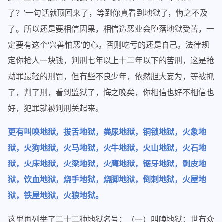
了？’一句话就顶回来了，等到你真看到地狱了，悔之不及
了。所以还是要相信因果，相信造恶业会堕落地狱受苦，一
定要有这个‘兴善怕恶’的心。否则吃亏的还是自己。法律规
定你抢人一块钱，判刑七年以上十二年以下的苦刑，这是抢
劫罪最轻的刑罚，但有些不良少年，依然胆大妄为，等被抓
了，判了刑，看到监狱了，悔之晚矣，你相信也好不相信也
好，犯罪就被判刑关起来。
更有叫唤地狱，拔舌地狱，粪尿地狱，铜锁地狱，火象地
狱，火狗地狱，火马地狱，火牛地狱，火山地狱，火石地
狱，火床地狱，火梁地狱，火鹰地狱，锯牙地狱，剥皮地
狱，饮血地狱，烧手地狱，烧脚地狱，倒刺地狱，火屋地
狱，铁屋地狱，火狼地狱。
这里再列举了二十二种地狱名号：（一）叫唤地狱：世有众