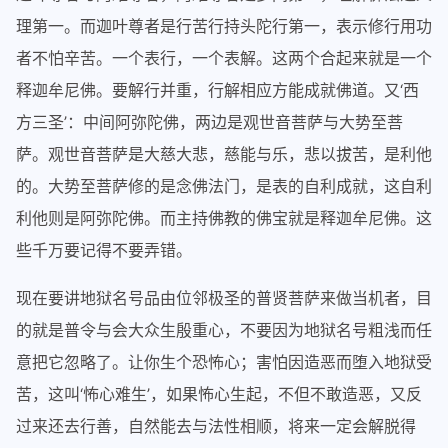
理第一。而迦叶尊者是行苦行持头陀行第一，表示修行用功
者不怕辛苦。一个表行，一个表解。这两个合起来就是一个
释迦牟尼佛。要解行并重，行解相应方能成就佛道。又‘西
方三圣’：中间阿弥陀佛，两边是观世音菩萨与大势至菩
萨。观世音菩萨是大慈大悲，慈能与乐，悲以拔苦，是利他
的。大势至菩萨修的是念佛法门，是表的自利成就，这自利
利他则是阿弥陀佛。而主持佛教的佛宝就是释迦牟尼佛。这
些千万要记得不要弄错。
现在要讲地狱名号品由位邻极圣的普贤菩萨来做当机者，目
的就是普令与会大众生殷重心，不要因为地狱名号粗浅而任
意把它忽略了。让你生个恐怖心；害怕因造恶而堕入地狱受
苦，这叫‘怖心难生’，如果怖心生起，不但不敢造恶，又反
过来还去行善，自然能去与法性相顺，将来一定会解脱得