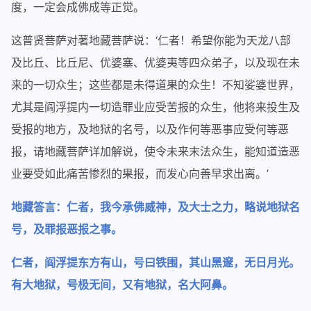
度，一定会成佛成等正觉。
这普贤菩萨对著地藏菩萨说：‘仁者！希望你能为天龙八部
及比丘、比丘尼、优婆塞、优婆夷等四众弟子，以及现在未
来的一切众生；这些都是未得道果的众生！不知娑婆世界，
尤其是阎浮提内一切造罪业应受苦报的众生，他将来投生及
受报的地方，及地狱的名号，以及作何等恶事应受何等恶
报，请地藏菩萨详加解说，使令未来末法众生，能知道造恶
业要受如此痛苦惨烈的果报，而发心向善早求出离。’
地藏答言：仁者，我今承佛威神，及大士之力，略说地狱名
号，及罪报恶报之事。
仁者，阎浮提东方有山，号曰铁围，其山黑邃，无日月光。
有大地狱，号极无间，又有地狱，名大阿鼻。