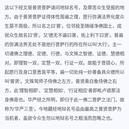
这以下经文是普贤菩萨请问地狱名号，及罪苦众生受报的地
方。由于普贤菩萨证得体性周遍之理，愿行弥满法界化度众
生莫不周极，所以名之曰‘普’。位邻极圣随缘净佛国土，成
就众生故名曰‘贤’。又‘德无不遍曰普，佑上利下曰贤’。普遍
的弥满法界无处不是他行菩萨行的所在所以叫‘大行’。主一
切诸佛之理德、定德、行德，与文殊之智德、证德、慧德相
对。即理智一双，定慧一双，行证一双。故能于菩提心，所
起愿行及身口意悉皆平等，遍一切处纯一妙善备具众德所以
叫‘普贤’。文殊驾师子侍佛之左方，普贤乘白象侍佛之右
方，此‘理智相即’、‘定慧相如’、‘行证相应’者即毗卢遮那法
身佛是也。华严经之所明，即归于此一佛二菩萨之法门，故
称为‘华严三圣’。今地藏经地狱名号品由最高之普贤菩萨为
当机者，盖欲令众生勿以地狱名号之粗浅而忽略之也。