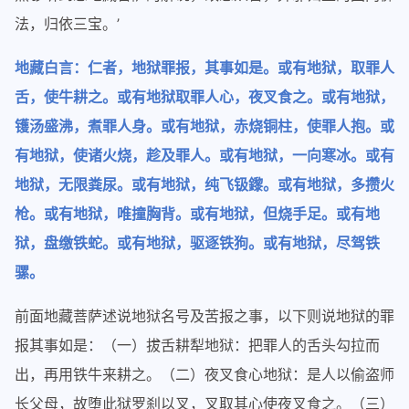
法，归依三宝。’
地藏白言：仁者，地狱罪报，其事如是。或有地狱，取罪人
舌，使牛耕之。或有地狱取罪人心，夜叉食之。或有地狱，
镬汤盛沸，煮罪人身。或有地狱，赤烧铜柱，使罪人抱。或
有地狱，使诸火烧，趁及罪人。或有地狱，一向寒冰。或有
地狱，无限粪尿。或有地狱，纯飞钑鑗。或有地狱，多攒火
枪。或有地狱，唯撞胸背。或有地狱，但烧手足。或有地
狱，盘缴铁蛇。或有地狱，驱逐铁狗。或有地狱，尽驾铁
骡。
前面地藏菩萨述说地狱名号及苦报之事，以下则说地狱的罪
报其事如是：（一）拔舌耕犁地狱：把罪人的舌头勾拉而
出，再用铁牛来耕之。（二）夜叉食心地狱：是人以偷盗师
长父母，故堕此狱罗刹以叉，叉取其心使夜叉食之。（三）