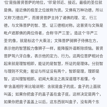
‘位’是指普贤菩萨的地位，‘邻’是邻近、接近。最极的圣位就
是佛。接近佛的极圣之位故称为贤。又佛有万种功德，所以
又称‘万德庄严’，而普贤菩萨主持了诸佛的理、定、行三
德，与文殊菩萨的智、慧、证三德相对称。这普贤与文殊是
毗卢遮那佛的两位侍者，合称‘华严三圣’。造这个‘华严三
圣’的像，就是标这个大乘法；文殊菩萨骑狮子侍佛左方，
表示他的智慧毅力像狮子一样，能降服外道断除烦恼。普贤
菩萨驾六牙白象，表示他的定力、行力。这两位菩萨相对合
起来就是理智相即，能证的是智慧，所证的是理体。分别智
与理则不究竟；能证与所证没有两个，智即是理，理即是
智，这叫理智相即。初闻大乘法之高深道理不易懂，今
举‘含盖相符’来比喻说明：含就是盒子的底，盒子的上面就
叫盖；如果你把盒子的盖子盖在盒子底，这样决定是两个，
如果你把盒子盖盖上以后，这东西就叫盒子，没有两个东