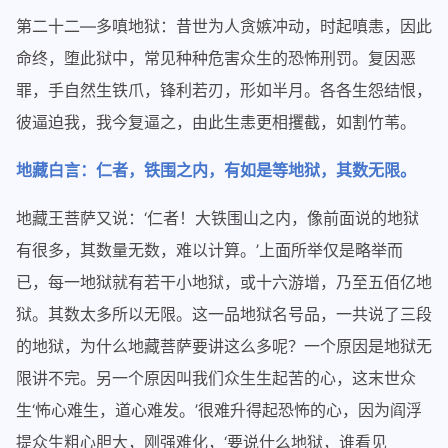
第二十二—多嗔地狱：昔世为人贪嫉冲动，时起嗔恚，因此
命终，堕此狱中，常见种种危害众生的恐怖刑罚。复因恶
罪，手自然生铁爪，锋利若刃，形如半月。各各生怨结恨，
彼逼迫我，我今复逼之，由此生恚更相攫截，如割竹苇。
地藏白言：仁者，铁围之内，有如是等地狱，其数无限。
地藏王菩萨又说：‘仁者！大铁围山之内，像前面说的地狱
有很多，其数量无数，难以计算。’上面所举仅是略举而
已，每一地狱就有若干小地狱，或十六游增，乃至五佰亿地
狱。其数太多所以无限。这一品地狱名号品，一共说了三段
的地狱，为什么地藏菩萨要讲这么多呢？一个原因是地狱无
限讲不完。另一个原因叫我们众生生起苦的心，这末世众
生‘怖心难生，道心难发。’很难升得起恐怖的心，因为阎浮
提众生粗心胆大，刚强难化，‘要说什么地狱，谁看见