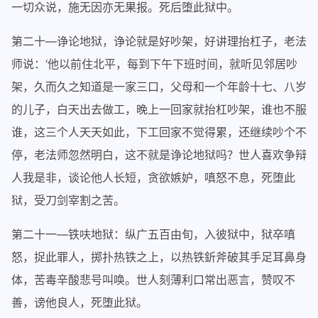
一切众说，施无因亦无果报。死后堕此狱中。
第二十—诤论地狱，诤论就是好吵架，好讲理抬杠子，老法
师说：‘他以前住北平，每到下午下班时间，就听见邻居吵
架，久而久之知道是一家三口，父母和一个年龄十七、八岁
的儿子，白天出去做工，晚上一回家就抬杠吵架，谁也不服
谁，这三个人天天如此，下工回家不觉得累，还继续吵个不
停，老法师忽然明白，这不就是诤论地狱吗？世人喜欢争辩
人我是非，谈论他人长短，贪欲嫉妒，嗔怒不息，死堕此
狱，受刀剑宰割之苦。
第二十一—铁呋地狱：纵广五百由旬，入彼狱中，狱卒嗔
怒，捉此罪人，掷扑热铁之上，以热铁釿斧破其手足耳鼻身
体，苦毒辛酸悲号叫唤。世人刻薄利口常出恶言，赞叹不
善，谤他良人，死堕此狱。