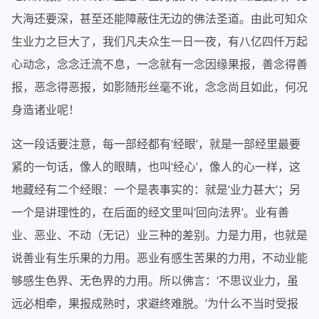
大海还要深，甚至还能障蔽住无边的佛法圣道。由此可知众
生业力之巨大了，我们凡夫众生一日一夜，有八亿四仟万起
心动念，念念迁流不息，一念就有一念因缘果报，善念得善
报，恶念得恶报，如影随形丝毫不讹，念念尚且如此，何况
身造诸业呢！
这一段话要注意，每一部经都有‘经眼’，就是一部经里最要
紧的一句话，像人的眼睛，也叫‘经心’，像人的心一样，这
地藏经有二个经眼：一个是表事实的：就是‘业力甚大’；另
一个是讲理性的，在后面的经文里叫‘回向法界’。业有善
业、恶业、不动（无记）业三种的差别。力是力用，也就是
说善业有生乐果的力用。恶业有感生苦果的力用，不动业能
够感生色界、无色界的力用。所以佛言：‘不思议业力，虽
远必相牵，果报成熟时，求避终难脱。’为什么不当时受报