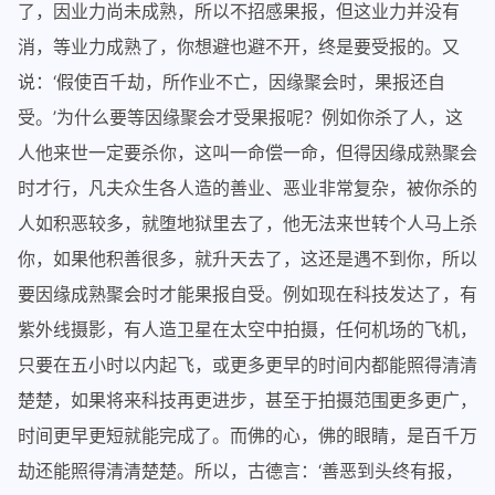
了，因业力尚未成熟，所以不招感果报，但这业力并没有
消，等业力成熟了，你想避也避不开，终是要受报的。又
说：‘假使百千劫，所作业不亡，因缘聚会时，果报还自
受。’为什么要等因缘聚会才受果报呢？例如你杀了人，这
人他来世一定要杀你，这叫一命偿一命，但得因缘成熟聚会
时才行，凡夫众生各人造的善业、恶业非常复杂，被你杀的
人如积恶较多，就堕地狱里去了，他无法来世转个人马上杀
你，如果他积善很多，就升天去了，这还是遇不到你，所以
要因缘成熟聚会时才能果报自受。例如现在科技发达了，有
紫外线摄影，有人造卫星在太空中拍摄，任何机场的飞机，
只要在五小时以内起飞，或更多更早的时间内都能照得清清
楚楚，如果将来科技再更进步，甚至于拍摄范围更多更广，
时间更早更短就能完成了。而佛的心，佛的眼睛，是百千万
劫还能照得清清楚楚。所以，古德言：‘善恶到头终有报，