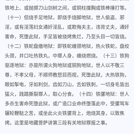
铁地上、或抛掷刀山剑树之间，或铜柱撞胸或铁棒捶打等。
（十一）但烧手足地狱，即烧手烧脚地狱，世人偷盗、邪
淫，或有淫荡妇女通奸淫乱，或欺侮夫主，违背丈夫，通奸
害命，死堕此狱，手足皆被烧烤焦烂，乃至头目一切皆烧。
（十二）铁蛇盘缴地狱：即铁蛇缠颈地狱，热火铁蛇，盘绞
头颈，并口吐热铁丸，中罪人身，缠绕燃烧。（十三）铁狗
驱逐地狱：亦是所谓火狗地狱或铜狗地狱，世人以不敬三
尊，不孝父母，不顺师教怒目而视，死堕此狱，大热铁狗，
眼如掣电，牙如利剑，齿如刀山，舌如铁刺，一切身毛皆出
猛火，践踏撕裂罪人，取心分食。（十四）铁骡地狱：世人
多杀生害命死堕此狱，或广造口业命终堕落此中，受骡驾车
辗轮鞭鞑之苦，或坐此火炎铁骡背上，炮烧其身，以致焦
烤。这里是地藏菩萨讲第三段有关地狱罪报之事。