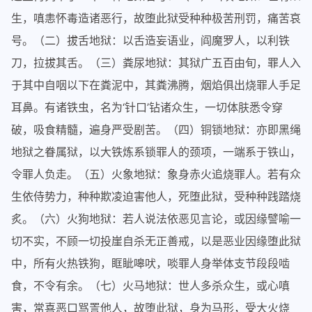
生，嗔恚怀毒造诸恶行，故堕此狱受种种极苦刑罚，痛苦哀
号。（二）拔舌地狱：以舌造妄语业，阎魔罗人，以利铁
刀，拉拔其舌。（三）粪尿地狱：其狱广五百由旬，罪人入
于其中自咽以下在粪泥中，其粪沸腾，烟焰俱出烧罪人手足
耳鼻。有诸铁虫，名为‘针口’钻诸众生，一切体肤悉令穿
破，吸食精髓，遍身严受剧苦。（四）铜锁地狱：亦即黑绳
地狱之眷属狱，以大铁炼系锁罪人的颈项，一端系于铁山，
令罪人负走。（五）火象地狱：象身赤火追烧罪人。若有众
生依侍势力，种种欺凌迫害他人，死堕此狱，受种种践踏烧
炙。（六）火狗地狱：若人说法依恶见言论，或因缘譬喻一
切不实，不顾一切投崖自杀无正善戒，以是恶业因缘堕此狱
中，所有火热铁狗，眶眦嗥吠，啖罪人身举体支节段段啮
食，不令有余。（七）火马地狱：世人多杀众生，或心嗔
害，常喜恶口骂詈他人，故堕此狱，身为马形，受大火烧