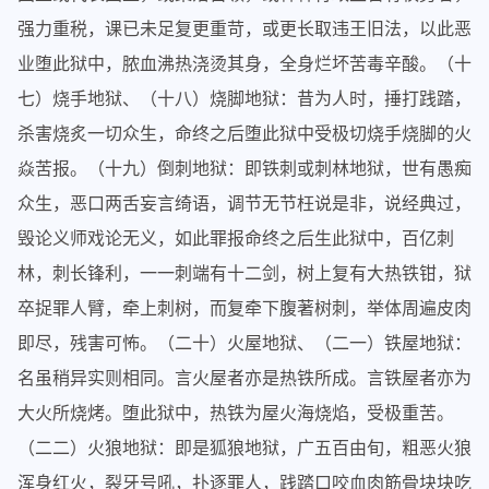
强力重税，课已未足复更重苛，或更长取违王旧法，以此恶
业堕此狱中，脓血沸热浇烫其身，全身烂坏苦毒辛酸。（十
七）烧手地狱、（十八）烧脚地狱：昔为人时，捶打践踏，
杀害烧炙一切众生，命终之后堕此狱中受极切烧手烧脚的火
焱苦报。（十九）倒刺地狱：即铁刺或刺林地狱，世有愚痴
众生，恶口两舌妄言绮语，调节无节枉说是非，说经典过，
毁论义师戏论无义，如此罪报命终之后生此狱中，百亿刺
林，刺长锋利，一一刺端有十二剑，树上复有大热铁钳，狱
卒捉罪人臂，牵上刺树，而复牵下腹著树刺，举体周遍皮肉
即尽，残害可怖。（二十）火屋地狱、（二一）铁屋地狱：
名虽稍异实则相同。言火屋者亦是热铁所成。言铁屋者亦为
大火所烧烤。堕此狱中，热铁为屋火海烧焰，受极重苦。
（二二）火狼地狱：即是狐狼地狱，广五百由旬，粗恶火狼
浑身红火，裂牙号吼，扑逐罪人，践踏口咬血肉筋骨块块吃