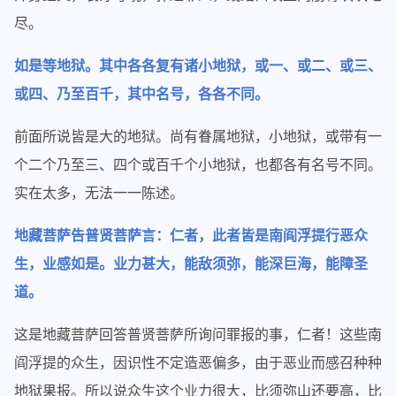
尽。
如是等地狱。其中各各复有诸小地狱，或一、或二、或三、
或四、乃至百千，其中名号，各各不同。
前面所说皆是大的地狱。尚有眷属地狱，小地狱，或带有一
个二个乃至三、四个或百千个小地狱，也都各有名号不同。
实在太多，无法一一陈述。
地藏菩萨告普贤菩萨言：仁者，此者皆是南阎浮提行恶众
生，业感如是。业力甚大，能敌须弥，能深巨海，能障圣
道。
这是地藏菩萨回答普贤菩萨所询问罪报的事，仁者！这些南
阎浮提的众生，因识性不定造恶偏多，由于恶业而感召种种
地狱果报。所以说众生这个业力很大，比须弥山还要高，比