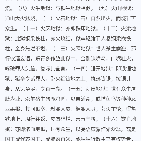
炽。（八）火牛地狱：与铁牛地狱相似。（九）火山地狱：
通山大火猛烧。（十）火石地狱：石中自然出火，而烧罪苦
众生。（十一）火床地狱：亦即铁床地狱。（十二）火梁地
狱：此狱铜梁铁柱，赤火烧红，狱卒驱诸罪人悬铜梁抱铁
柱，全身焦烂不堪。（十三）火鹰地狱：世人杀生偷盗，邪
行饮酒妄语，乐行多作堕此狱中。金刚铁嘴鸟，口嘴吐火，
啄破罪人头脑，复啄其全身。（十四）锯牙地狱：即铁锯地
狱，狱卒令诸罪人，卧火红铁地之上，执热铁锯，拉锯其
身，从头至足，令百千段。（十五）剥皮地狱：世有众生屠
脍为业，杀羊猪牛狗鹿鸡鸭，以自活命，或捕鱼鸟等种种恶
业果报，其间狱卒，剥罪人皮，缠罪人身，著火车轮，辗热
铁地上，周行往返，皮肉碎烂，苦毒辛酸，（十六）饮血地
狱：亦即浓血地狱，世有众生，以妄语欺骗作诸众恶，或是
国王或代表国王，或聚落首领，或种种行政主官有权势者，