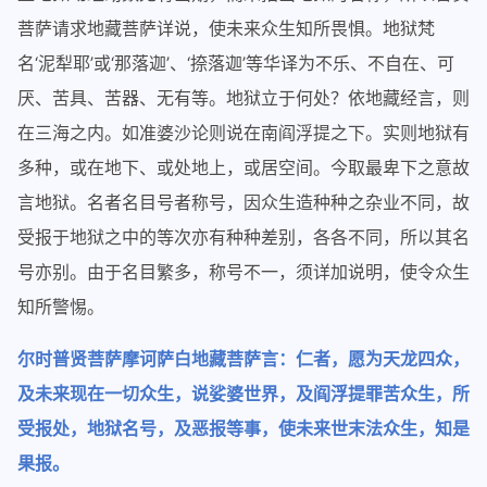
菩萨请求地藏菩萨详说，使未来众生知所畏惧。地狱梵
名‘泥犁耶’或‘那落迦’、‘捺落迦’等华译为不乐、不自在、可
厌、苦具、苦器、无有等。地狱立于何处？依地藏经言，则
在三海之内。如准婆沙论则说在南阎浮提之下。实则地狱有
多种，或在地下、或处地上，或居空间。今取最卑下之意故
言地狱。名者名目号者称号，因众生造种种之杂业不同，故
受报于地狱之中的等次亦有种种差别，各各不同，所以其名
号亦别。由于名目繁多，称号不一，须详加说明，使令众生
知所警惕。
尔时普贤菩萨摩诃萨白地藏菩萨言：仁者，愿为天龙四众，
及未来现在一切众生，说娑婆世界，及阎浮提罪苦众生，所
受报处，地狱名号，及恶报等事，使未来世末法众生，知是
果报。