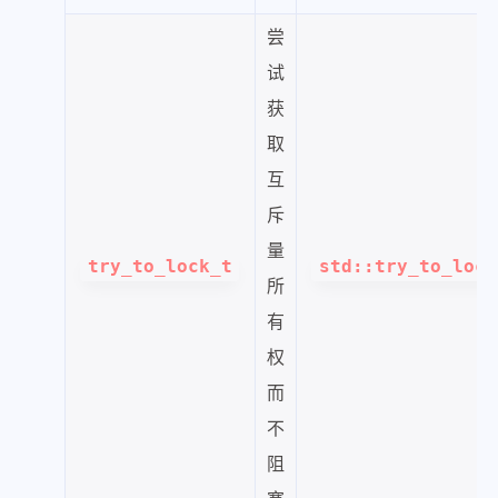
尝
试
获
取
互
斥
量
try_to_lock_t
std::try_to_lock
所
有
权
而
不
阻