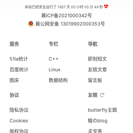
本站已经安全运行了 1957 天
05 小时 05 分 50 秒
冀ICP备2021000342号
冀公网安备 13019902000353号
服务
专栏
导航
51la统计
C++
即刻短文
百度统计
Linux
友链文章
图床
数据结构
留言板
协议
友链
隐私协议
butterfly主题
Cookies
駿のblog
版权协议
孟宝亮