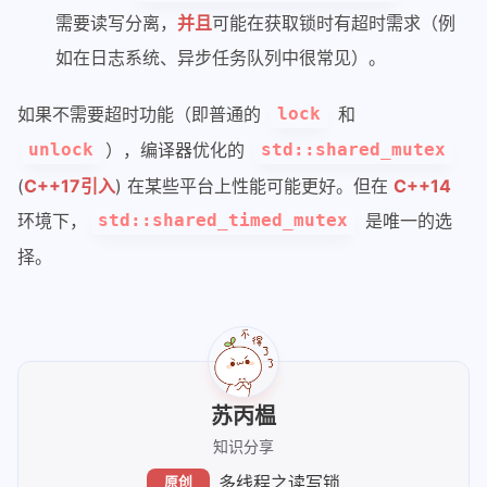
93
                std::this_thread::
sle
需要读写分离，
并且
可能在获取锁时有超时需求（例
94
            }
如在日志系统、异步任务队列中很常见）。
95
        });
96
    }
97
如果不需要超时功能（即普通的
和
lock
98
// 启动 1 个写者线程
），编译器优化的
unlock
std::shared_mutex
99
std::thread 
writer
([&shared_data]
(
C++17引入
) 在某些平台上性能可能更好。但在
C++14
100
    {
环境下，
是唯一的选
std::shared_timed_mutex
101
// 让读者先跑一会儿
102
        std::this_thread::sleep_for(s
择。
103
        shared_data.update(
"更新后的数据 
104
105
        std::this_thread::sleep_for(s
106
        shared_data.update(
"最终数据 v3
107
    })
;
108
苏丙榅
109
// 启动一个会超时的读线程
知识分享
110
std::thread 
timeout_reader
([&shar
多线程之读写锁
原创