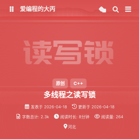
爱编程的大丙
英文版
中文版
大丙课堂
微信公众号
QQ交流群
微信
留言板
码云
原创
C++
多线程之读写锁
了凡四训
俞静公遇灶神记
发表于
2026-04-18
更新于
2026-04-18
心经
金刚经
字数总计:
2.3k
阅读时长:
8分钟
阅读量:
264
地藏经
道德经
河北