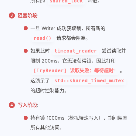
所有的
释放。
shared_lock
58
59
if
 (lock.
try_lock_for
(std::ch
阻塞阶段
:
60
        {
一旦 Writer 成功获取锁，所有新的
61
// 成功获取锁
62
            std::cout << 
"[TryReade
请求都会阻塞。
read()
63
return
true
;
如果此时
尝试读取并
timeout_reader
64
        } 
65
else
限制 200ms，它无法获得锁，因此打印
66
        {
。
[TryReader] 读取失败：等待超时!
67
// 超时未获取到锁（可能因为 Wr
这演示了
std::shared_timed_mutex
68
            std::cout << 
"[TryReade
的超时控制能力。
69
return
false
;
70
        }
写入阶段
:
71
    }
72
持有锁 1000ms（模拟慢速写入），期间阻塞
73
private
:
所有其他访问。
74
// mutable 关键字允许在 const 成员