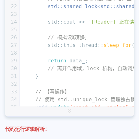
22
std::shared_lock<std::shared_
23
24
        std::cout << 
"[Reader] 正在读
25
26
// 模拟读取耗时
27
        std::this_thread::
sleep_for
(s
28
29
return
 data_;
30
// 离开作用域，lock 析构，自动调用 m_m
31
    }
32
33
// 【写操作】
34
// 使用 std::unique_lock 管理独占锁
35
void
update
(
const
 std::string& ne
36
{
37
// unique_lock 会调用 m_mutex_
代码运行逻辑解析：
38
// 此时任何其他的读或写操作都会被阻
39
std::unique_lock<std::shared_