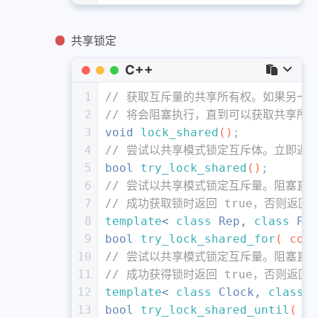
共享锁定
C++
1
// 获取互斥量的共享所有权。如果另一个线
2
// 将会阻塞执行，直到可以获取共享所
3
void
lock_shared
()
;
4
// 尝试以共享模式锁定互斥体。立即返回
5
bool
try_lock_shared
()
;
6
// 尝试以共享模式锁定互斥量。阻塞直到指
7
// 成功获取锁时返回 true，否则返回 f
8
template
< 
class
 Rep, 
class
 Per
9
bool
try_lock_shared_for
( 
cons
10
// 尝试以共享模式锁定互斥量。阻塞直到达
11
// 成功获得锁时返回 true，否则返回 f
12
template
< 
class
 Clock, 
class
 D
13
bool
try_lock_shared_until
( 
co