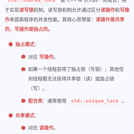
是 C++14 引入的一对组合，用
std::shared_lock
于实现
读写锁
机制。读写锁机制允许通过区分
读操作
和
写操
作
来提高程序的并发性能。其核心思想是：
读操作是共享
的，写操作是独占的。
独占模式
：
对应
写操作
。
如果一个线程获得了独占锁（写锁），其他任
何线程都无法获得共享锁（读）或独占锁
（写）。
配合类
：通常使用
。
std::unique_lock
共享模式
：
对应
读操作
。