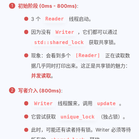
初始阶段 (0ms - 800ms)
:
40
41
        std::cout << 
"[Writer] 开始更
3 个
线程启动。
Reader
42
43
// 模拟写入耗时
因为没有
，它们都可以通过
Writer
44
        std::this_thread::
sleep_for
(s
获取共享锁。
std::shared_lock
45
46
        data_ = new_data;
现象：会看到多个
正在读取数
[Reader]
47
        std::cout << 
"[Writer] 数据更新
据几乎同时打印出来。这正是共享锁的魅力：
48
并发读取
。
49
// 离开作用域，lock 析构，自动调用 m_
50
    }
写者介入 (800ms)
:
51
52
// 【尝试带超时的读操作】
线程醒来，调用
。
Writer
update
53
// 这展示 shared_timed_mutex 中 "
54
bool
try_read_for
(
int
 duration_ms
它尝试获取
（独占锁）。
unique_lock
55
{
此时，可能还有读者持有锁。Writer 必须等待
56
// 尝试获取共享锁，等待 duration_
57
std::shared_lock<std::shared_