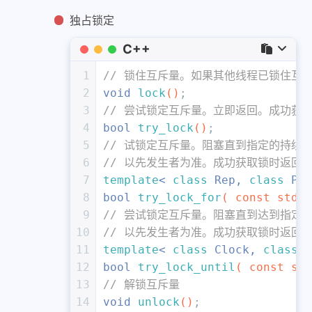
独占锁定
C++
1
// 锁住互斥量。如果其他线程已锁住互斥
2
void
lock
()
;
3
// 尝试锁定互斥量。立即返回。成功获取锁
4
bool
try_lock
()
;
5
// 试锁定互斥量。阻塞直到指定的持续时间
6
// 以先发生者为准。成功获取锁时返回 t
7
template
< 
class
 Rep, 
class
 Per
8
bool
try_lock_for
( 
const
 std::
9
// 尝试锁定互斥量。阻塞直到达到指定的时
10
// 以先发生者为准。成功获取锁时返回 t
11
template
< 
class
 Clock, 
class
 D
12
bool
try_lock_until
( 
const
 std
13
// 解锁互斥量
14
void
unlock
()
;