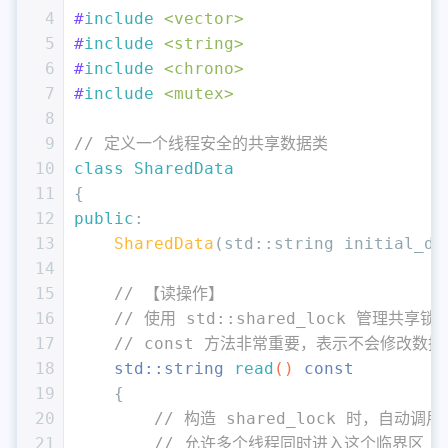
4
#
include
<vector>
5
#
include
<string>
6
#
include
<chrono>
7
#
include
<mutex>
8
9
// 定义一个线程安全的共享数据类
10
class
SharedData
11
{
12
public
:
13
SharedData
(std::string initial_da
14
15
// 【读操作】
16
// 使用 std::shared_lock 管理共享锁
17
// const 方法非常重要，表示不会修改数据
18
std::string 
read
()
const
19
{
20
// 构造 shared_lock 时，自动调用 m
21
// 允许多个线程同时进入这个临界区