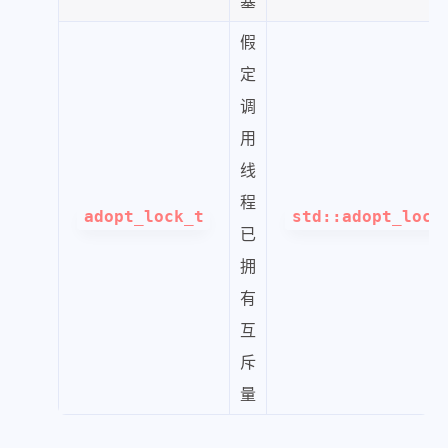
塞
假
定
调
用
线
程
adopt_lock_t
std::adopt_lock
已
拥
有
互
斥
量