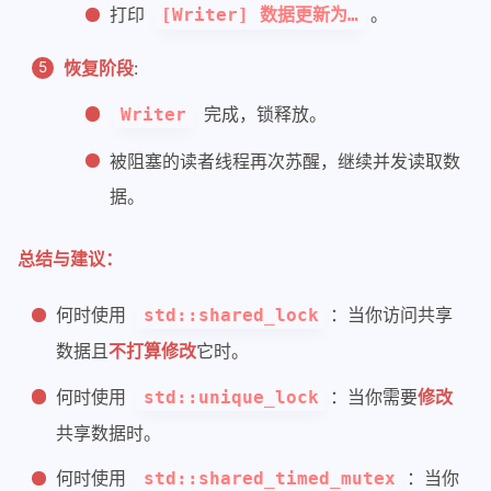
75
// 锁的状态改变不算作修改对象的逻辑数据
打印
。
[Writer] 数据更新为…
76
mutable
 std::shared_timed_mutex m
77
    std::string data_;
恢复阶段
:
78
};
79
完成，锁释放。
Writer
80
int
main
()
被阻塞的读者线程再次苏醒，继续并发读取数
81
{
82
SharedData 
shared_data
(
"初始数据 v1
据。
83
84
// 启动 3 个读者线程
总结与建议：
85
    std::vector<std::thread> readers;
86
for
 (
int
 i = 
0
; i < 
3
; ++i) 
何时使用
：当你访问共享
std::shared_lock
87
    {
数据且
不打算修改
它时。
88
        readers.
emplace_back
([&shared
89
                             {
何时使用
：当你需要
修改
std::unique_lock
90
for
 (
int
 j = 
0
; j < 
2
; ++
共享数据时。
91
            {
92
                shared_data.
read
();
何时使用
：当你
std::shared_timed_mutex