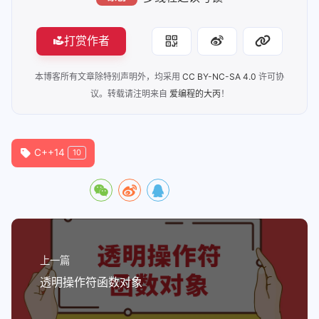
111
    {
112
// 故意在 Writer 刚要开始工作时
113
        std::this_thread::sleep_for(s
打赏作者
114
        shared_data.try_read_for(
200
)
115
    })
;
本博客所有文章除特别声明外，均采用
CC BY-NC-SA 4.0
许可协
116
议。转载请注明来自
爱编程的大丙
！
117
// 等待所有线程结束
118
for
 (
auto
& t : readers) t.
join
();
119
    writer.
join
();
C++14
10
120
    timeout_reader.
join
();
121
122
return
0
;
123
}
上一篇
透明操作符函数对象