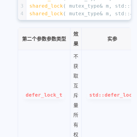
3
shared_lock
( mutex_type& m, std::
tr
4
shared_lock
( mutex_type& m, std::
ad
效
第二个参数参数类型
实参
果
不
获
取
互
defer_lock_t
斥
std::defer_lock
量
所
有
权