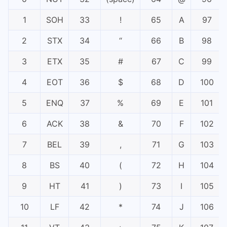
1
SOH
33
!
65
A
97
2
STX
34
“
66
B
98
3
ETX
35
#
67
C
99
4
EOT
36
$
68
D
100
5
ENQ
37
%
69
E
101
6
ACK
38
&
70
F
102
7
BEL
39
,
71
G
103
8
BS
40
(
72
H
104
9
HT
41
)
73
I
105
10
LF
42
*
74
J
106