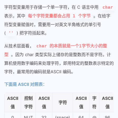
字符型变量用于存储一个单一字符，在 C 语言中用
char
表示，其中
。在给字
每个字符变量都会占用 1 个字节
符型变量赋值时，需要用一对英文半角格式的单引号
(
) 把字符括起来。
''
从技术层面看，
char 的本质就是一个1字节大小的整
。因为 char 类型实际上储存的是整数而不是字符。计
型
算机使用数字编码来处理字符，即用特定的整数表示特定的
字符，最常用的编码就是ASCII 编码。
下面是 ASCII 对照表：
ASCII
控制
ASCII
ASCII
字
ASCII
字符
值
字符
值
值
符
值
0
NUT
32
(space)
64
@
96