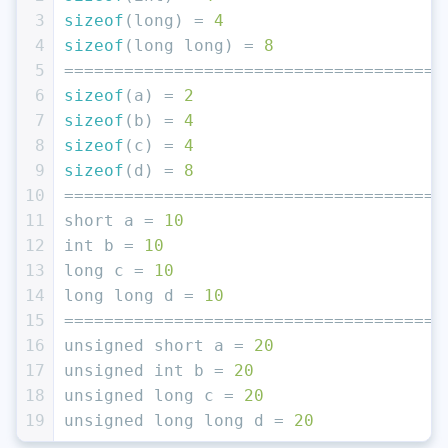
3
sizeof
(
long
) = 
4
4
sizeof
(
long
long
) = 
8
5
=====================================
6
sizeof
(a) = 
2
7
sizeof
(b) = 
4
8
sizeof
(c) = 
4
9
sizeof
(d) = 
8
10
=====================================
11
short
 a = 
10
12
int
 b = 
10
13
long
 c = 
10
14
long
long
 d = 
10
15
=====================================
16
unsigned
short
 a = 
20
17
unsigned
int
 b = 
20
18
unsigned
long
 c = 
20
19
unsigned
long
long
 d = 
20