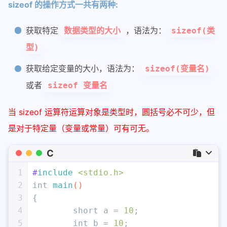
sizeof 的操作方式一共有两种:
获取特定
，语法为：
数据类型的大小
sizeof(类
型)
获取给定变量的大小，语法为：
sizeof(变量名)
或者
sizeof 变量名
当 sizeof 运算符运算对象是类型时，圆括号必不可少，但
是对于特定量（变量或常量）可有可无。
C
1
#
include
<stdio.h>
2
int
main
()
3
{
4
short
 a = 
10
;
5
int
 b = 
10
;