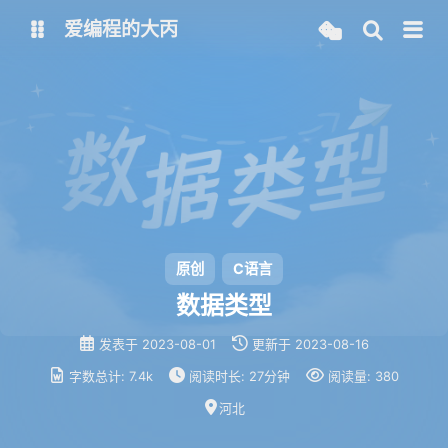
爱编程的大丙
英文版
中文版
大丙课堂
微信公众号
QQ交流群
微信
留言板
码云
原创
C语言
数据类型
了凡四训
俞静公遇灶神记
发表于
2023-08-01
更新于
2023-08-16
心经
金刚经
字数总计:
7.4k
阅读时长:
27分钟
阅读量:
380
地藏经
道德经
河北