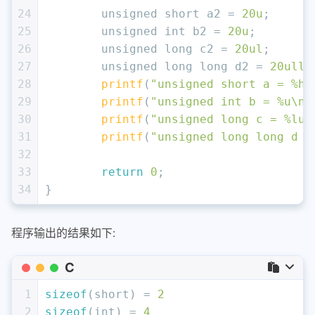
24
unsigned
short
 a2 = 
20u
;
25
unsigned
int
 b2 = 
20u
;
26
unsigned
long
 c2 = 
20ul
;
27
unsigned
long
long
 d2 = 
20ull
;
28
printf
(
"unsigned short a = %hu
29
printf
(
"unsigned int b = %u\n"
30
printf
(
"unsigned long c = %lu\
31
printf
(
"unsigned long long d =
32
33
return
0
;
34
}
程序输出的结果如下:
C
1
sizeof
(
short
) = 
2
2
sizeof
(
int
) = 
4