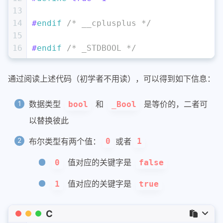
13
14
#
endif
/* __cplusplus */
15
16
#
endif
/* _STDBOOL */
通过阅读上述代码（初学者不用读），可以得到如下信息：
数据类型
和
是等价的，二者可
bool
_Bool
以替换彼此
布尔类型有两个值：
或者
0
1
值对应的关键字是
0
false
值对应的关键字是
1
true
C