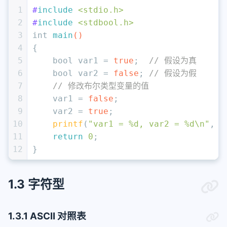
1
#
include
<stdio.h>
2
#
include
<stdbool.h>
3
int
main
()
4
{
5
bool
 var1 = 
true
;  
// 假设为真
6
bool
 var2 = 
false
; 
// 假设为假
7
// 修改布尔类型变量的值
8
    var1 = 
false
;
9
    var2 = 
true
;
10
printf
(
"var1 = %d, var2 = %d\n"
, v
11
return
0
;
12
}
1.3 字符型
1.3.1 ASCII 对照表