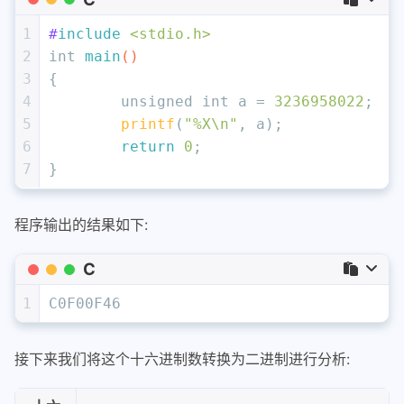
1
#
include
<stdio.h>
2
int
main
()
3
{
4
unsigned
int
 a = 
3236958022
; 
5
printf
(
"%X\n"
, a); 
6
return
0
;
7
}
程序输出的结果如下:
C
1
C0F00F46
接下来我们将这个十六进制数转换为二进制进行分析: