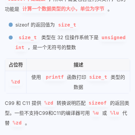
功能是
。
计算一个数据类型的大小，单位为字节
sizeof 的返回值为
size_t
类型在 32 位操作系统下是
size_t
unsigned
，是一个无符号的整数
int
占位符
描述
使用
函数打印
类型的
printf
size_t
%zd
数据
C99 和 C11 提供
转换说明匹配
的返回类
%zd
sizeof
型。一些不支持C99和C11的编译器可用
或
代
%u
%lu
替
。
%zd