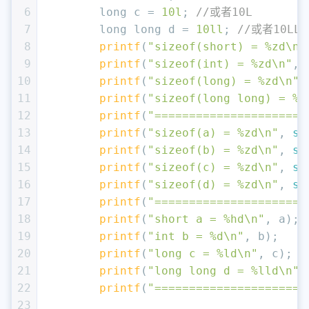
6
long
 c = 
10l
; 
//或者10L
7
long
long
 d = 
10ll
; 
//或者10LL
8
printf
(
"sizeof(short) = %zd\n"
9
printf
(
"sizeof(int) = %zd\n"
, 
10
printf
(
"sizeof(long) = %zd\n"
,
11
printf
(
"sizeof(long long) = %z
12
printf
(
"======================
13
printf
(
"sizeof(a) = %zd\n"
, 
si
14
printf
(
"sizeof(b) = %zd\n"
, 
si
15
printf
(
"sizeof(c) = %zd\n"
, 
si
16
printf
(
"sizeof(d) = %zd\n"
, 
si
17
printf
(
"======================
18
printf
(
"short a = %hd\n"
, a);
19
printf
(
"int b = %d\n"
, b);
20
printf
(
"long c = %ld\n"
, c);
21
printf
(
"long long d = %lld\n"
,
22
printf
(
"======================
23