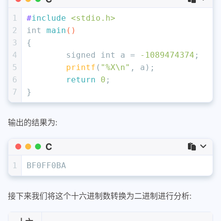
1
#
include
<stdio.h>
2
int
main
()
3
{
4
signed
int
 a = 
-1089474374
;
5
printf
(
"%X\n"
, a);
6
return
0
;
7
}
输出的结果为:
C
1
BF0FF0BA 
接下来我们将这个十六进制数转换为二进制进行分析: