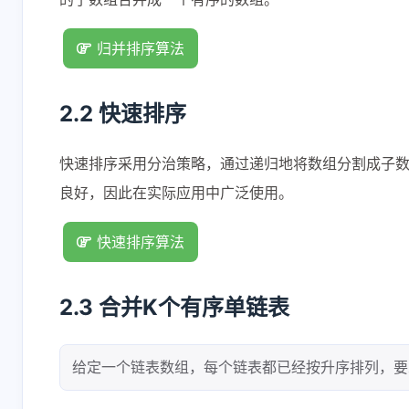
归并排序算法
2.2 快速排序
互动
快速排序采用分治策略，通过递归地将数组分割成子数组来实
最新评论
良好，因此在实际应用中广泛使用。
有团队精神的蜜瓜
1789
快速排序算法
三年前开始看视频教
2026-06-2
程找工作，如今上了
完了
2.3 合并K个有序单链表
两年班现在离职失业
12 天前
6-22-2026
了，重新再看一遍
给定一个链表数组，每个链表都已经按升序排列，
582521500
1769