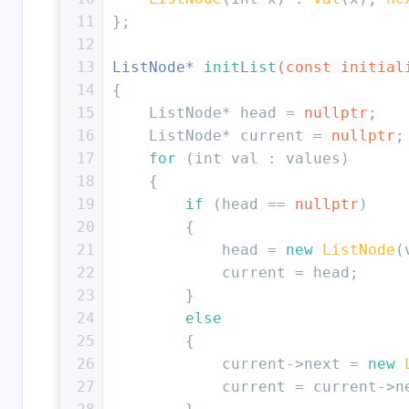
11
};
12
13
ListNode* 
initList
(
const
 initial
14
{
15
    ListNode* head = 
nullptr
;
16
    ListNode* current = 
nullptr
;
17
for
 (
int
 val : values) 
18
    {
19
if
 (head == 
nullptr
)
20
        {
21
            head = 
new
ListNode
(
22
            current = head;
23
        }
24
else
25
        {
26
            current->next = 
new
27
            current = current->n