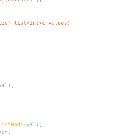
izer_list<
int
>& values)
val);
ListNode
(val);
ext;