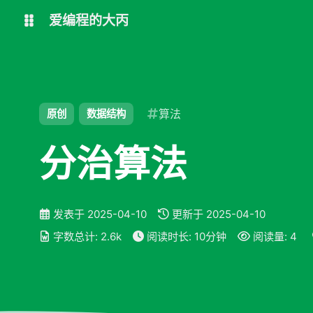
爱编程的大丙
英文版
中文版
算法
原创
数据结构
大丙课堂
微信公众号
QQ交流群
微信
分治算法
留言板
码云
发表于
2025-04-10
更新于
2025-04-10
了凡四训
俞静公遇灶神记
字数总计:
2.6k
阅读时长:
10分钟
阅读量:
4
心经
金刚经
地藏经
道德经