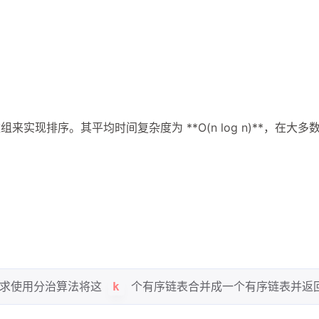
兴趣点
现排序。其平均时间复杂度为 **O(n log n)**，在大多
寻找你感兴趣的领域
082929
5
36
10
C++
C++11
C++14
C++1
2：gjh看
3
4
5
IO多路复用
Json
Linux命令
2
1
3
gcc/g++
gdb
javascript
ma
要求使用分治算法将这
个有序链表合并成一个有序链表并返
k
6
1
1
4
二叉树
哈希
哈希表
图
多
992763