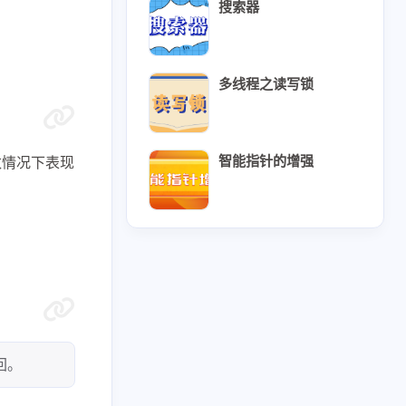
搜索器
多线程之读写锁
智能指针的增强
数情况下表现
31
2
1
42
7
CMake
Clion
C语言
1
10
3
Protobuf
TCP
UDP
1
1
3
2
kefile
mysql
qml
vim
回。
15
7
13
线程
多进程
套接字通信