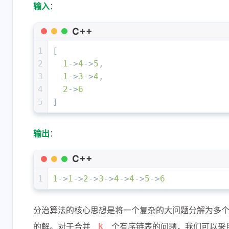
一个重点在对象，一
赞
输入
：
个重点在行为
C++
6-18-2026
6-8-2026
1
[
2
1
->
4
->
5
,
cocobolo
61111
3
1
->
3
->
4
,
牛啊
666
4
2
->
6
5
]
6-1-2026
5-24-2026
输出
：
C++
1
1
->
1
->
2
->
3
->
4
->
4
->
5
->
6
分治算法的核心思想是将一个复杂的大问题分解为多
的解。对于合并
个有序链表的问题，我们可以采
k