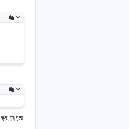
20
5
1
构
文件IO
添加sudo权限
5
25
1
池
设计模式
链表
三月 2026
一月 2026
2
1
篇
篇
二月 2025
九月 2024
3
2
篇
篇
并得到原问题