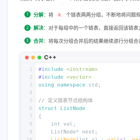
分解
：将
个链表两两分组，不断地将问题
k
解决
：对于每组中的一个链表，直接返回该链表
合并
：将每次分组合并后的结果继续进行分组合
C++
1
#
include
<iostream>
2
#
include
<vector>
3
using
namespace
 std;
4
5
// 定义链表节点结构体
6
struct
ListNode
7
{
8
int
 val;
9
    ListNode* next;
10
ListNode
(
int
 x) : 
val
(x), 
ne