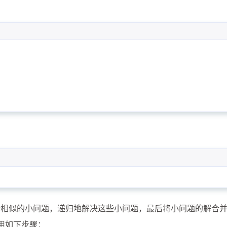
1
4
3
对称加密
并发
数据库
数据结
3
6
1
算法
线程同步
线程异步
线程
1
非对称加密
五月 2026
四月 2026
17
23
篇
篇
四月 2025
三月 2025
2
9
篇
篇
个相似的小问题，递归地解决这些小问题，最后将小问题的解合
用如下步骤：