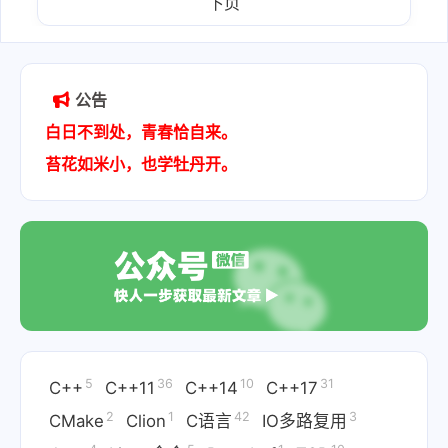
下页
公告
白日不到处，青春恰自来。
苔花如米小，也学牡丹开。
5
36
10
31
C++
C++11
C++14
C++17
2
1
42
3
CMake
Clion
C语言
IO多路复用