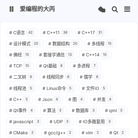
爱编程的大丙
英文版
中文版
#
C语言
#
C++11
#
C++17
42
36
31
#
设计模式
#
数据结构
#
多线程
25
20
15
大丙课堂
微信公众号
#
佛经
#
套接字通信
#
C++14
15
13
10
QQ交流群
微信
#
TCP
#
Qt基础
#
多进程
10
8
7
#
二叉树
#
线程同步
#
儒学
6
6
6
留言板
码云
#
线程池
#
Linux命令
#
文件IO
5
5
5
了凡四训
俞静公遇灶神记
#
C++
#
Json
#
图
#
并发
5
4
4
4
心经
金刚经
#
Qt事件
#
算法
#
数据库
#
qml
4
3
3
3
地藏经
道德经
#
javascript
#
UDP
#
IO多路复用
3
3
3
#
CMake
#
gcc/g++
#
vim
#
Qt
2
2
2
2