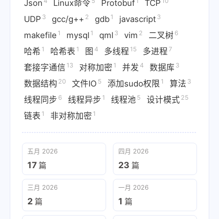
4
5
1
10
Json
Linux命令
Protobuf
TCP
3
2
1
3
UDP
gcc/g++
gdb
javascript
1
1
3
2
6
makefile
mysql
qml
vim
二叉树
1
1
4
15
7
哈希
哈希表
图
多线程
多进程
13
1
4
3
套接字通信
对称加密
并发
数据库
20
5
1
3
数据结构
文件IO
添加sudo权限
算法
6
1
5
25
线程同步
线程异步
线程池
设计模式
1
1
链表
非对称加密
五月 2026
四月 2026
17
23
篇
篇
三月 2026
一月 2026
2
1
篇
篇