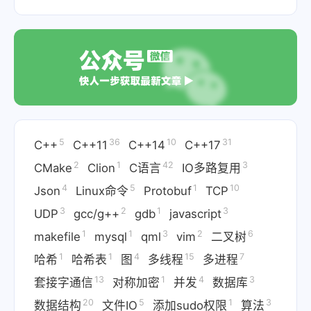
5
36
10
31
C++
C++11
C++14
C++17
2
1
42
3
CMake
Clion
C语言
IO多路复用
4
5
1
10
Json
Linux命令
Protobuf
TCP
3
2
1
3
UDP
gcc/g++
gdb
javascript
1
1
3
2
6
makefile
mysql
qml
vim
二叉树
1
1
4
15
7
哈希
哈希表
图
多线程
多进程
13
1
4
3
套接字通信
对称加密
并发
数据库
20
5
1
3
数据结构
文件IO
添加sudo权限
算法