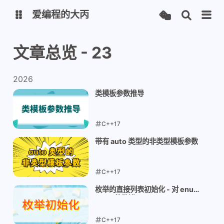
爱编程的大丙
文章总览 - 23
英文版
中文版
2026
大丙课堂
微信公众号
类模板参数推导
QQ交流群
微信
C++17
留言板
码云
2026-04-30
带有 auto 类型的非类型模板参数
了凡四训
俞静公遇灶神记
C++17
心经
金刚经
2026-04-29
枚举的直接列表初始化 - 对 enum
地藏经
道德经
class 的改进
C++17